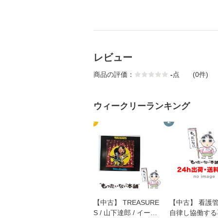
レビュー
商品の評価：
-
点
(0件)
ウィークリーランキング
1
2
【中古】 TREASURE
【中古】 看護
S / 山下達郎 / イース
自律し協働する