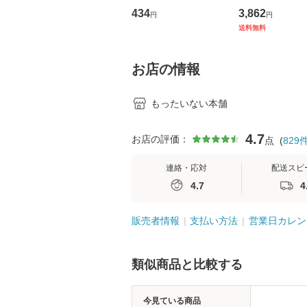
トウエスト・ジャパン
の看護マネジメ
434
3,862
円
円
[CD]【メール便送料無
キル 改訂第3版 
送料無料
料】
学テキストNiCE)
島恵 藤本幸三 /
堂 [単行
お店の情報
もったいない本舗
4.7
お店の評価：
点
(
829
連絡・応対
配送スピ
4.7
4
販売者情報
支払い方法
営業日カレン
類似商品と比較する
今見ている商品