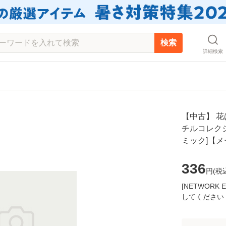
検索
詳細検索
【中古】 花
チルコレクショ
ミック]【
336
円(
税
[NETWOR
してください