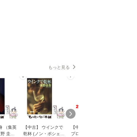
もっと見る
6
7
8
身 （集英
【中古】 ウインクで
【中古】 野ブタ。を
【中古】 
野 圭吾 /
乾杯 (ノン・ポシェッ
プロデュース [DVD-B
島みゆき / [CD]【