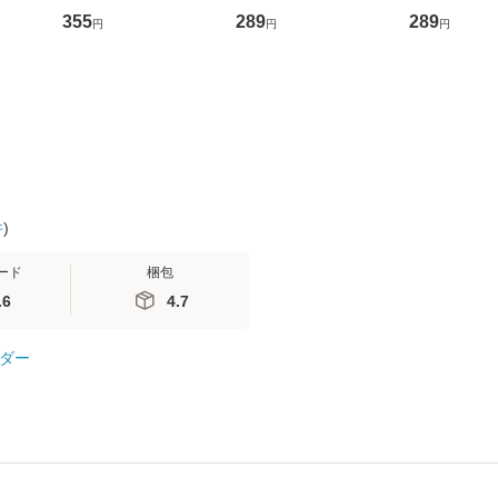
ントス
ーンレコード [CD]
かり / [CD]【メール便
集英社 [文
355
289
289
円
円
円
(看護
【メール便送料無料】
送料無料】
便送料無料
 / 手
 南江
件
)
ード
梱包
.6
4.7
ダー