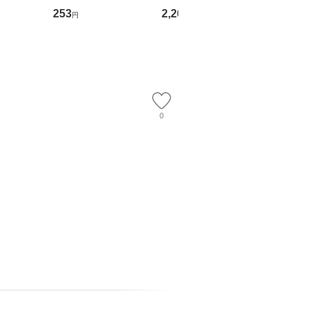
庫]【メール
ト) / 東野圭吾 / 祥伝
OX] / バップ [DVD]
ル便送料
253
2,266
2,150
円
円
円
】
社 [文庫]【メール便送
【メール便送料無料】
料無料】
0