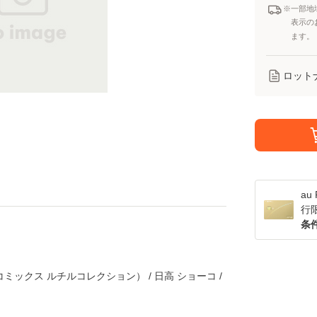
※一部地
表示の
ます。
ロット
a
行
条
ミックス ルチルコレクション） / 日高 ショーコ /