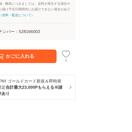
域・離島につきましては、送料が発生する場合や
お届け予定日期間内にお届けできない場合があり
（
送料・配送について
）
ナンバー：
528166003
かごに入れる
0
u PAY ゴールドカード新規＆即時発
限定
合計最大23,000Pもらえる※諸
件あり