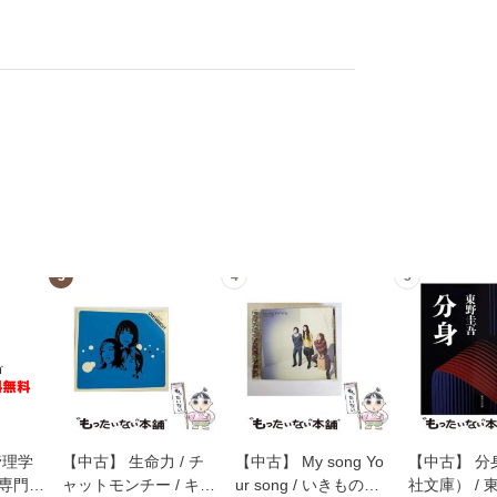
3
4
5
管理学
【中古】 生命力 / チ
【中古】 My song Yo
【中古】 分
専門職
ャットモンチー / キュ
ur song / いきものが
社文庫） / 東