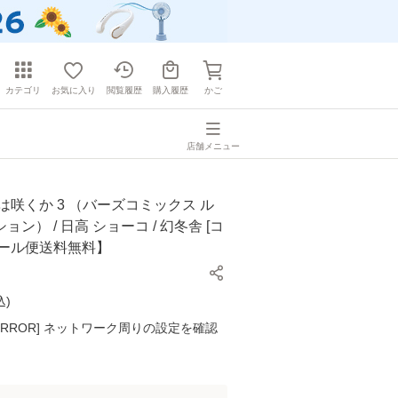
カテゴリ
お気に入り
閲覧履歴
購入履歴
かご
店舗メニュー
は咲くか 3 （バーズコミックス ル
ン） / 日高 ショーコ / 幻冬舎 [コ
メール便送料無料】
込
)
K ERROR] ネットワーク周りの設定を確認