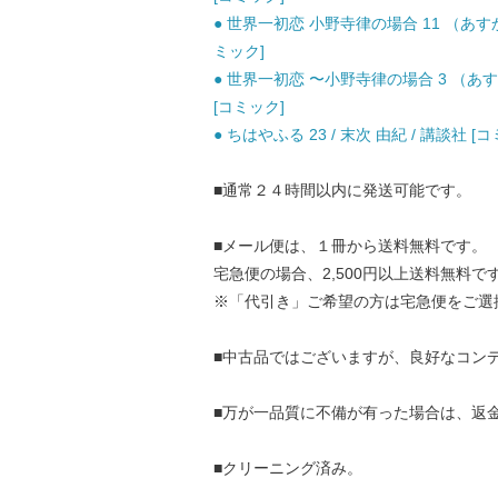
● 世界一初恋 小野寺律の場合 11 （あすかコ
ミック]
● 世界一初恋 〜小野寺律の場合 3 （あすかコ
[コミック]
● ちはやふる 23 / 末次 由紀 / 講談社 [
■通常２４時間以内に発送可能です。
■メール便は、１冊から送料無料です。
宅急便の場合、2,500円以上送料無料で
※「代引き」ご希望の方は宅急便をご選
■中古品ではございますが、良好なコン
■万が一品質に不備が有った場合は、返
■クリーニング済み。