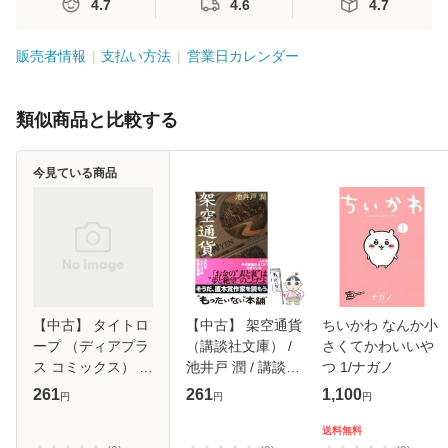
4.7
4.6
4.7
販売者情報
支払い方法
営業日カレンダー
類似商品と比較する
今見ている商品
【中古】 タイトロ
【中古】 架空通貨
ちいかわ なんか小
ープ （ディアプラ
（講談社文庫） /
さくてかわいいや
ス コミックス） /
池井戸 潤 / 講談社
つ 1/ナガノ
夏目 イサク / 新書
[文庫]【メール便送
261
261
1,100
円
円
円
館 [コミック]【メ
料無料】
ール便送料無料】
送料無料