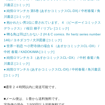
川書店 [コミック]
● 純情ロマンチカ 第5巻 (あすかコミックスCL-DX) / 中村春菊 / 角
川書店 [コミック]
● 抱かれたい男1位に脅されています。 4 （ビーボーイコミックス
デラックス） / 桜日 梯子 / リブレ [コミック]
● 囀る鳥は羽ばたかない 2 (H & C comics. Ihr hertz series number
146) / ヨネダコウ / 大洋図書 [コミック]
● 世界一初恋 〜小野寺律の場合 6 （あすかコミックスCL−DX） /
中村 春菊 / KADOKAWA [コミック]
● 純情ロマンチカ 3 （あすかコミックスCL−DX） / 中村 春菊 / 角
川書店 [コミック]
● 純情ロマンチカ (あすかコミックスCL-DX) / 中村春菊 / 角川書店
[コミック]
■通常２４時間以内に発送可能です。
■メール便は、１冊から送料無料です。
宅急便の場合、2,500円以上送料無料です。