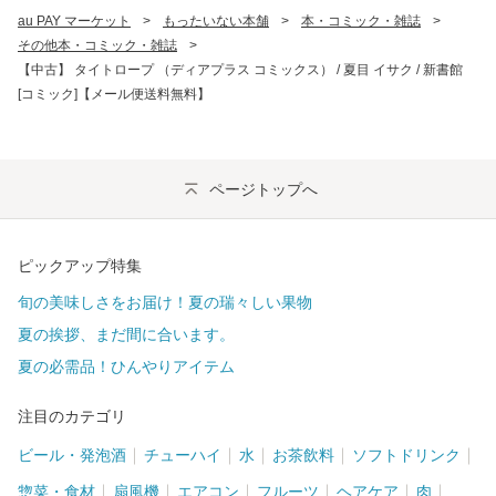
au PAY マーケット
>
もったいない本舗
>
本・コミック・雑誌
>
その他本・コミック・雑誌
>
【中古】 タイトロープ （ディアプラス コミックス） / 夏目 イサク / 新書館
[コミック]【メール便送料無料】
ページトップへ
ピックアップ特集
旬の美味しさをお届け！夏の瑞々しい果物
夏の挨拶、まだ間に合います。
夏の必需品！ひんやりアイテム
注目のカテゴリ
ビール・発泡酒
チューハイ
水
お茶飲料
ソフトドリンク
惣菜・食材
扇風機
エアコン
フルーツ
ヘアケア
肉