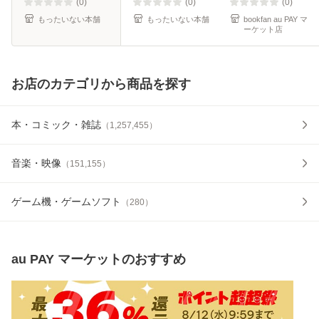
(0)
(0)
(0)
もったいない本舗
もったいない本舗
bookfan au PAY マ
ーケット店
お店のカテゴリから商品を探す
本・コミック・雑誌
（
1,257,455
）
音楽・映像
（
151,155
）
ゲーム機・ゲームソフト
（
280
）
au PAY マーケット
のおすすめ