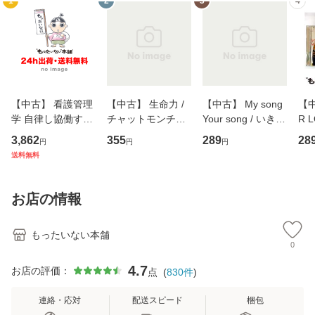
1
2
3
4
【中古】 看護管理
【中古】 生命力 /
【中古】 My song
【中
学 自律し協働する
チャットモンチー /
Your song / いきも
R 
専門職の看護マネ
キューンレコード
のがかり / [CD]
産限
3,862
355
289
28
円
円
円
ジメントスキル 改
[CD]【メール便送
【メール便送料無
翔太
送料無料
訂第3版 (看護学テ
料無料】
料】
[C
キストNiCE) / 手島
料
恵 藤本幸三 / 南江
お店の情報
堂 [単行
もったいない本舗
0
4.7
お店の評価：
点
(
830
件
)
連絡・応対
配送スピード
梱包