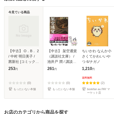
今見ている商品
【中古】 O．B． 2
【中古】 架空通貨
ちいかわ なんか小
/ 中村 明日美子 /
（講談社文庫） /
さくてかわいいや
茜新社 [コミック]
池井戸 潤 / 講談社
つ 6/ナガノ
【メール便送料無
[文庫]【メール便送
253
261
1,210
円
円
円
料】
料無料】
送料無料
(0)
(0)
(2)
もったいない本舗
もったいない本舗
bookfan au PAY マ
ーケット店
お店のカテゴリから商品を探す