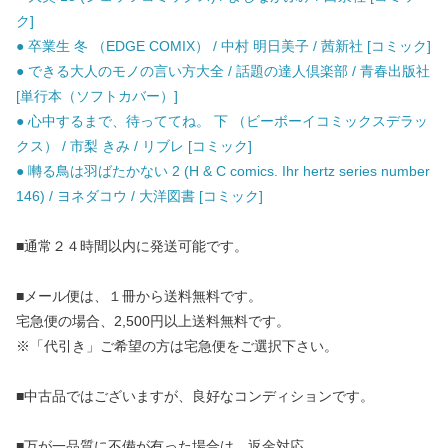
ク]
● 卒業生 冬 （EDGE COMIX） / 中村 明日美子 / 茜新社 [コミック]
● できる大人のモノの言い方大全 / 話題の達人倶楽部 / 青春出版社
[単行本（ソフトカバー）]
● 心中するまで、待っててね。 下 （ビーボーイコミックスデラッ
クス） / 市梨 きみ / リブレ [コミック]
● 囀る鳥は羽ばたかない 2 (H & C comics. Ihr hertz series number
146) / ヨネダコウ / 大洋図書 [コミック]
■通常２４時間以内に発送可能です。
■メール便は、１冊から送料無料です。
宅急便の場合、2,500円以上送料無料です。
※「代引き」ご希望の方は宅急便をご選択下さい。
■中古品ではございますが、良好なコンディションです。
■万が一品質に不備が有った場合は、返金対応。