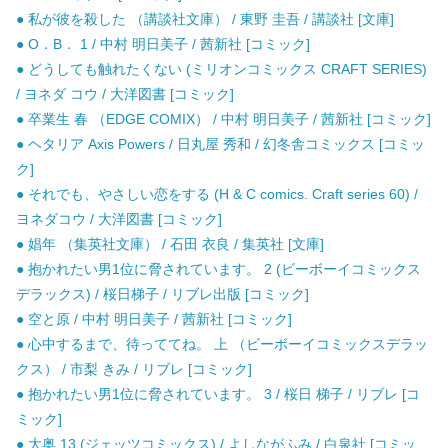
● 私が彼を殺した （講談社文庫） / 東野 圭吾 / 講談社 [文庫]
● O．B． 1 / 中村 明日美子 / 茜新社 [コミック]
● どうしても触れたくない (ミリオンコミックス CRAFT SERIES)
/ ヨネダ コウ / 大洋図書 [コミック]
● 卒業生 春 （EDGE COMIX） / 中村 明日美子 / 茜新社 [コミック]
● ヘタリア Axis Powers / 日丸屋 秀和 / 幻冬舎コミックス [コミッ
ク]
● それでも、やさしい恋をする (H & C comics. Craft series 60) /
ヨネダコウ / 大洋図書 [コミック]
● 娼年 （集英社文庫） / 石田 衣良 / 集英社 [文庫]
● 抱かれたい男1位に脅されています。 2 (ビーボーイコミックス
デラックス) / 桜日梯子 / リブレ出版 [コミック]
● 空と原 / 中村 明日美子 / 茜新社 [コミック]
● 心中するまで、待っててね。 上 （ビーボーイコミックスデラッ
クス） / 市梨 きみ / リブレ [コミック]
● 抱かれたい男1位に脅されています。 3 / 桜日 梯子 / リブレ [コ
ミック]
● 大奥 13 (ジェッツコミックス) / よしながふみ / 白泉社 [コミッ