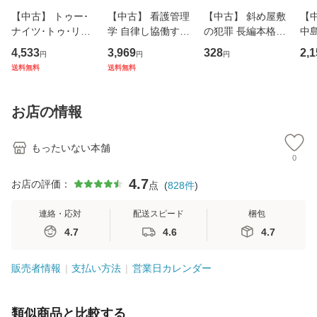
【中古】 トゥー･
【中古】 看護管理
【中古】 斜め屋敷
【中
ナイツ･トゥ･リメ
学 自律し協働する
の犯罪 長編本格推
中島み
ンバー / フェア・
専門職の看護マネ
理小説 (光文社文
【
4,533
3,969
328
2,1
円
円
円
ウォーニング / [C
ジメントスキル 改
庫) / 島田荘司 / 光
料
送料無料
送料無料
D]【メール便送料
訂第3版 (看護学テ
文社 [文庫]【メー
無料】
キストNiCE) / 手島
ル便送料無料】
恵 藤本幸三 / 南江
お店の情報
堂 [単行
もったいない本舗
0
4.7
お店の評価：
点
(
828
件
)
連絡・応対
配送スピード
梱包
4.7
4.6
4.7
販売者情報
支払い方法
営業日カレンダー
類似商品と比較する