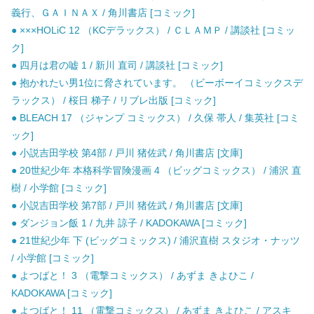
義行、ＧＡＩＮＡＸ / 角川書店 [コミック]
● ×××HOLiC 12 （KCデラックス） / ＣＬＡＭＰ / 講談社 [コミッ
ク]
● 四月は君の嘘 1 / 新川 直司 / 講談社 [コミック]
● 抱かれたい男1位に脅されています。 （ビーボーイコミックスデ
ラックス） / 桜日 梯子 / リブレ出版 [コミック]
● BLEACH 17 （ジャンプ コミックス） / 久保 帯人 / 集英社 [コミ
ック]
● 小説吉田学校 第4部 / 戸川 猪佐武 / 角川書店 [文庫]
● 20世紀少年 本格科学冒険漫画 4 （ビッグコミックス） / 浦沢 直
樹 / 小学館 [コミック]
● 小説吉田学校 第7部 / 戸川 猪佐武 / 角川書店 [文庫]
● ダンジョン飯 1 / 九井 諒子 / KADOKAWA [コミック]
● 21世紀少年 下 (ビッグコミックス) / 浦沢直樹 スタジオ・ナッツ
/ 小学館 [コミック]
● よつばと！ 3 （電撃コミックス） / あずま きよひこ /
KADOKAWA [コミック]
● よつばと！ 11 （電撃コミックス） / あずま きよひこ / アスキ