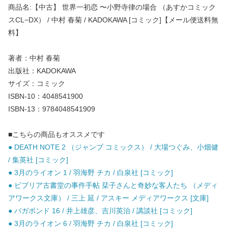
商品名:【中古】 世界一初恋 〜小野寺律の場合 （あすかコミック
スCL−DX） / 中村 春菊 / KADOKAWA [コミック]【メール便送料無
料】
著者：中村 春菊
出版社：KADOKAWA
サイズ：コミック
ISBN-10：4048541900
ISBN-13：9784048541909
■こちらの商品もオススメです
● DEATH NOTE 2 （ジャンプ コミックス） / 大場つぐみ、小畑健
/ 集英社 [コミック]
● 3月のライオン 1 / 羽海野 チカ / 白泉社 [コミック]
● ビブリア古書堂の事件手帖 栞子さんと奇妙な客人たち （メディ
アワークス文庫） / 三上 延 / アスキー メディアワークス [文庫]
● バガボンド 16 / 井上雄彦、吉川英治 / 講談社 [コミック]
● 3月のライオン 6 / 羽海野 チカ / 白泉社 [コミック]