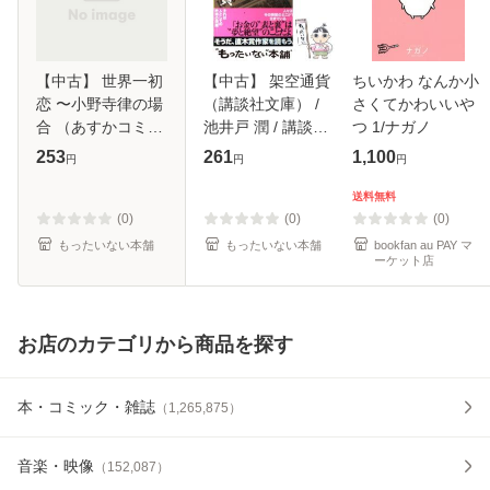
【中古】 世界一初
【中古】 架空通貨
ちいかわ なんか小
恋 〜小野寺律の場
（講談社文庫） /
さくてかわいいや
合 （あすかコミッ
池井戸 潤 / 講談社
つ 1/ナガノ
クスCL−DX） / 中
[文庫]【メール便送
253
261
1,100
円
円
円
村 春菊 /
料無料】
KADOKAWA [コミ
送料無料
ック]【メール便送
(0)
(0)
(0)
料無料】
もったいない本舗
もったいない本舗
bookfan au PAY マ
ーケット店
お店のカテゴリから商品を探す
本・コミック・雑誌
（
1,265,875
）
音楽・映像
（
152,087
）