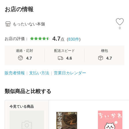
キストNiCE) / 手島
Ｂクリエイティブ
恵 藤本幸三 / 南江
[新書]【メール便送
お店の情報
堂 [単行
料無料】
もったいない本舗
0
4.7
お店の評価：
点
(
830
件
)
連絡・応対
配送スピード
梱包
4.7
4.6
4.7
販売者情報
支払い方法
営業日カレンダー
類似商品と比較する
今見ている商品