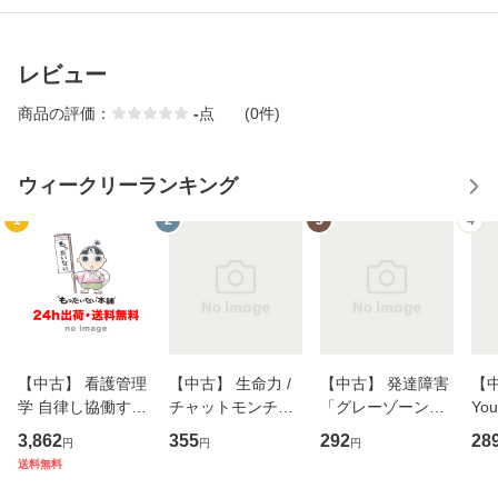
レビュー
商品の評価：
-
点
(0件)
ウィークリーランキング
1
2
3
4
【中古】 看護管理
【中古】 生命力 /
【中古】 発達障害
【中
学 自律し協働する
チャットモンチー /
「グレーゾーン」
You
専門職の看護マネ
キューンレコード
その正しい理解と
のがか
3,862
355
292
28
円
円
円
ジメントスキル 改
[CD]【メール便送
克服法 (SB新書 57
【
送料無料
訂第3版 (看護学テ
料無料】
2) / 岡田尊司 / Ｓ
料