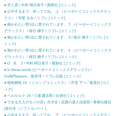
● 空と原 / 中村 明日美子 / 茜新社 [コミック]
● 心中するまで、待っててね。 上 （ビーボーイコミックスデラッ
クス） / 市梨 きみ / リブレ [コミック]
● 抱かれたい男1位に脅されています。 7 （ビーボーイコミックス
デラックス） / 桜日 梯子 / リブレ [コミック]
● 抱かれたい男1位に脅されています。 3 / 桜日 梯子 / リブレ [コ
ミック]
● 抱かれたい男1位に脅されています。 4 （ビーボーイコミックス
デラックス） / 桜日 梯子 / リブレ [コミック]
● O．B． 2 / 中村 明日美子 / 茜新社 [コミック]
● In these words (ビーボーイコミックスデラックス) /
Guilt|Pleasure、咎井淳 / リブレ出版 [コミック]
● 呪術廻戦 15 （ジャンプコミックス） / 芥見 下々 / 集英社 [コミ
ック]
● ベルセルク 19 / 三浦 建太郎 / 白泉社 [コミック]
● できる大人のモノの言い方大全 / 話題の達人倶楽部 / 青春出版社
[単行本（ソフトカバー）]
● 心中するまで、待っててね。 下 （ビーボーイコミックスデラッ