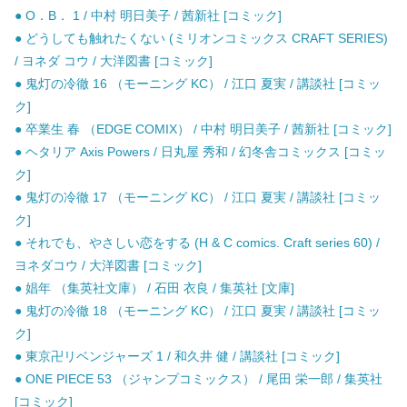
● O．B． 1 / 中村 明日美子 / 茜新社 [コミック]
● どうしても触れたくない (ミリオンコミックス CRAFT SERIES)
/ ヨネダ コウ / 大洋図書 [コミック]
● 鬼灯の冷徹 16 （モーニング KC） / 江口 夏実 / 講談社 [コミッ
ク]
● 卒業生 春 （EDGE COMIX） / 中村 明日美子 / 茜新社 [コミック]
● ヘタリア Axis Powers / 日丸屋 秀和 / 幻冬舎コミックス [コミッ
ク]
● 鬼灯の冷徹 17 （モーニング KC） / 江口 夏実 / 講談社 [コミッ
ク]
● それでも、やさしい恋をする (H & C comics. Craft series 60) /
ヨネダコウ / 大洋図書 [コミック]
● 娼年 （集英社文庫） / 石田 衣良 / 集英社 [文庫]
● 鬼灯の冷徹 18 （モーニング KC） / 江口 夏実 / 講談社 [コミッ
ク]
● 東京卍リベンジャーズ 1 / 和久井 健 / 講談社 [コミック]
● ONE PIECE 53 （ジャンプコミックス） / 尾田 栄一郎 / 集英社
[コミック]