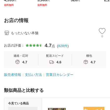
円
円
円
ウォーニング / [C
ジメントスキル 改
庫) / 島田荘司 / 光
料
送料無料
送料無料
D]【メール便送料
訂第3版 (看護学テ
文社 [文庫]【メー
無料】
キストNiCE) / 手島
ル便送料無料】
恵 藤本幸三 / 南江
お店の情報
堂 [単行
もったいない本舗
0
4.7
お店の評価：
点
(
828
件
)
連絡・応対
配送スピード
梱包
4.7
4.6
4.7
販売者情報
支払い方法
営業日カレンダー
類似商品と比較する
今見ている商品