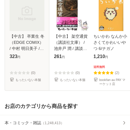
【中古】 卒業生 冬
【中古】 架空通貨
ちいかわ なんか小
（EDGE COMIX）
（講談社文庫） /
さくてかわいいや
/ 中村 明日美子 /
池井戸 潤 / 講談社
つ 6/ナガノ
茜新社 [コミック]
[文庫]【メール便送
323
261
1,210
円
円
円
【メール便送料無
料無料】
料】
送料無料
(0)
(0)
(2)
もったいない本舗
もったいない本舗
bookfan au PAY マ
ーケット店
お店のカテゴリから商品を探す
本・コミック・雑誌
（
1,248,413
）