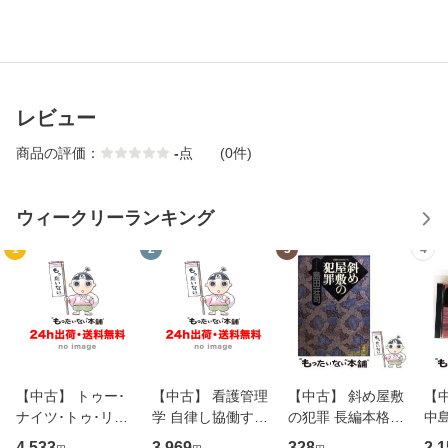
レビュー
商品の評価：
-
点
(0件)
ウィークリーランキング
1
2
3
4
【中古】 トゥー･
【中古】 看護管理
【中古】 斜め屋敷
【中
ナイツ･トゥ･リメ
学 自律し協働する
の犯罪 長編本格推
中島み
ンバー / フェア・
専門職の看護マネ
理小説 (光文社文
【
4,533
3,969
328
2,1