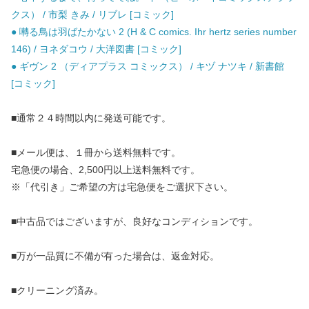
クス） / 市梨 きみ / リブレ [コミック]
● 囀る鳥は羽ばたかない 2 (H & C comics. Ihr hertz series number
146) / ヨネダコウ / 大洋図書 [コミック]
● ギヴン 2 （ディアプラス コミックス） / キヅ ナツキ / 新書館
[コミック]
■通常２４時間以内に発送可能です。
■メール便は、１冊から送料無料です。
宅急便の場合、2,500円以上送料無料です。
※「代引き」ご希望の方は宅急便をご選択下さい。
■中古品ではございますが、良好なコンディションです。
■万が一品質に不備が有った場合は、返金対応。
■クリーニング済み。