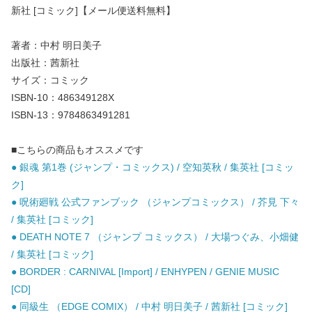
新社 [コミック]【メール便送料無料】
著者：中村 明日美子
出版社：茜新社
サイズ：コミック
ISBN-10：486349128X
ISBN-13：9784863491281
■こちらの商品もオススメです
● 銀魂 第1巻 (ジャンプ・コミックス) / 空知英秋 / 集英社 [コミッ
ク]
● 呪術廻戦 公式ファンブック （ジャンプコミックス） / 芥見 下々
/ 集英社 [コミック]
● DEATH NOTE 7 （ジャンプ コミックス） / 大場つぐみ、小畑健
/ 集英社 [コミック]
● BORDER : CARNIVAL [Import] / ENHYPEN / GENIE MUSIC
[CD]
● 同級生 （EDGE COMIX） / 中村 明日美子 / 茜新社 [コミック]