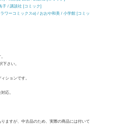
野 鳥子 / 講談社 [コミック]
ラワーコミックスα) / おおや和美 / 小学館 [コミッ
す。
択下さい。
ディションです。
金対応。
ありますが、中古品のため、実際の商品には付いて