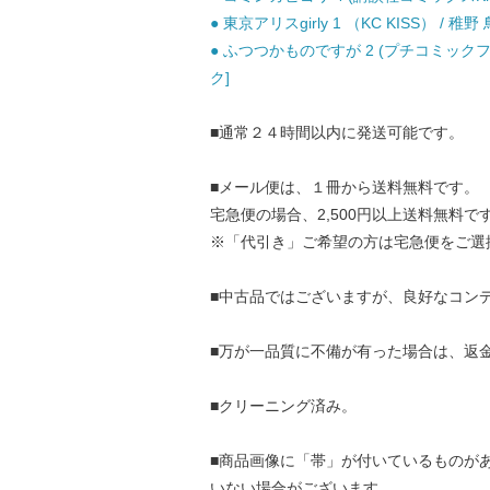
● 東京アリスgirly 1 （KC KISS） / 稚
● ふつつかものですが 2 (プチコミックフ
ク]
■通常２４時間以内に発送可能です。
■メール便は、１冊から送料無料です。
宅急便の場合、2,500円以上送料無料で
※「代引き」ご希望の方は宅急便をご選
■中古品ではございますが、良好なコン
■万が一品質に不備が有った場合は、返
■クリーニング済み。
■商品画像に「帯」が付いているものが
いない場合がございます。