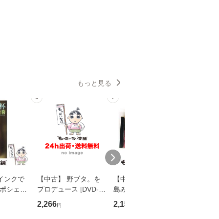
もっと見る
6
7
8
インクで
【中古】 野ブタ。を
【中古】 寒水魚 / 中
【中古】
・ポシェッ
プロデュース [DVD-B
島みゆき / [CD]【メー
カメムシ
吾 / 祥伝
OX] / バップ [DVD]
ル便送料無料】
語る / 
2,266
2,150
2,266
円
円
円
【メール便送
【メール便送料無料】
ワークい