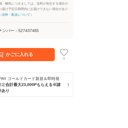
域・離島につきましては、送料が発生する場合や
お届け予定日期間内にお届けできない場合があり
（
送料・配送について
）
ナンバー：
527437485
かごに入れる
0
u PAY ゴールドカード新規＆即時発
限定
合計最大23,000Pもらえる※諸
件あり