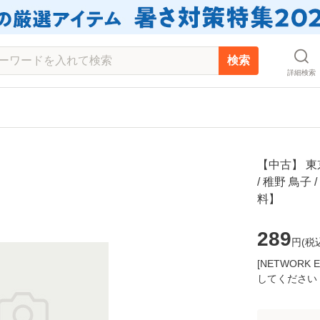
検索
詳細検索
【中古】 東京
/ 稚野 鳥子
料】
289
円(
税
[NETWOR
してください