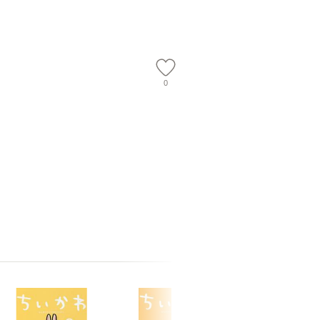
会、吉田元重
夫 / 新評
【メール
0