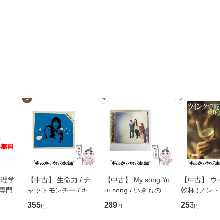
3
4
5
管理学
【中古】 生命力 / チ
【中古】 My song Yo
【中古】 ウ
専門職
ャットモンチー / キュ
ur song / いきものが
乾杯 (ノン
ントス
ーンレコード [CD]
かり / [CD]【メール便
ト) / 東野圭
355
289
253
円
円
円
(看護
【メール便送料無料】
送料無料】
社 [文庫]