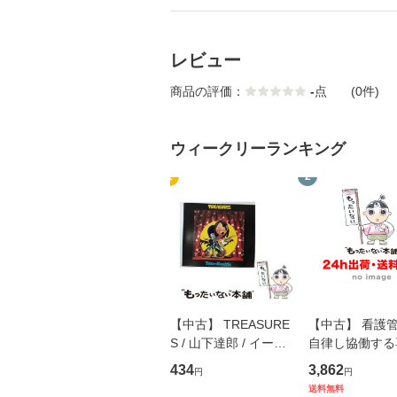
レビュー
商品の評価：
-
点
(0件)
ウィークリーランキング
1
2
【中古】 TREASURE
【中古】 看護
S / 山下達郎 / イース
自律し協働する
トウエスト・ジャパン
の看護マネジメ
434
3,862
円
円
[CD]【メール便送料無
キル 改訂第3版 
送料無料