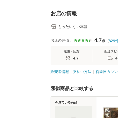
料】
学テキストNiCE)
島恵 藤本幸三 /
堂 [単行
お店の情報
もったいない本舗
4.7
お店の評価：
点
(
829
連絡・応対
配送スピ
4.7
4
販売者情報
支払い方法
営業日カレン
類似商品と比較する
今見ている商品