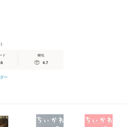
 / 手
料無料】
 南江
件
)
ード
梱包
.6
4.7
ダー