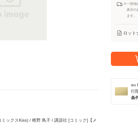
※一部地
表示の
ます。
ロット
a
行
条
ックスKiss) / 稚野 鳥子 / 講談社 [コミック]【メ