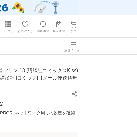
カテゴリ
お気に入り
閲覧履歴
購入履歴
かご
店舗メニュー
アリス 13 (講談社コミックスKiss)
 / 講談社 [コミック]【メール便送料無
込
)
K ERROR] ネットワーク周りの設定を確認