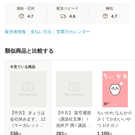
連絡・応対
配送スピード
梱包
4.7
4.6
4.7
販売者情報
支払い方法
営業日カレンダー
類似商品と比較する
今見ている商品
【中古】 きょうは
【中古】 架空通貨
ちいかわ なんか小
会社休みます。 12
（講談社文庫） /
さくてかわいいや
（マーガレットコ
池井戸 潤 / 講談社
つ 1/ナガノ
ミックス） / 藤村
[文庫]【メール便送
336
261
1,100
円
円
円