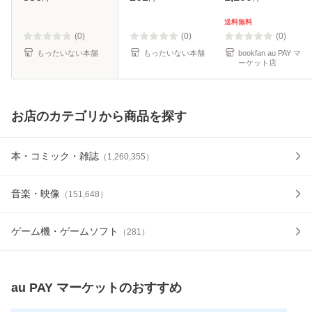
真理 / 集英社 [コミ
料無料】
ック]【メール便送
送料無料
料無料】
(0)
(0)
(0)
もったいない本舗
もったいない本舗
bookfan au PAY マ
ーケット店
お店のカテゴリから商品を探す
本・コミック・雑誌
（
1,260,355
）
音楽・映像
（
151,648
）
ゲーム機・ゲームソフト
（
281
）
au PAY マーケット
のおすすめ