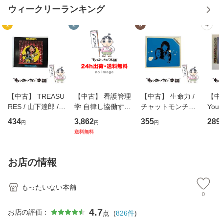
ウィークリーランキング
1
2
3
4
【中古】 TREASU
【中古】 看護管理
【中古】 生命力 /
【中
RES / 山下達郎 /
学 自律し協働する
チャットモンチー /
You
イーストウエス
専門職の看護マネ
キューンレコード
のがか
434
3,862
355
28
円
円
円
ト・ジャパン [CD]
ジメントスキル 改
[CD]【メール便送
【
送料無料
【メール便送料無
訂第3版 (看護学テ
料無料】
料
料】
キストNiCE) / 手島
恵 藤本幸三 / 南江
お店の情報
堂 [単行
もったいない本舗
0
4.7
お店の評価：
点
(
826
件
)