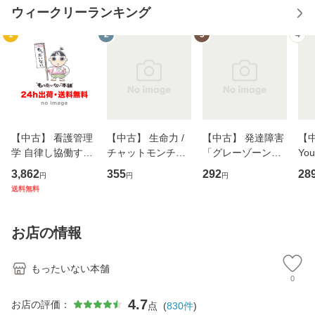
ウィークリーランキング
1
2
3
4
【中古】 看護管理
【中古】 生命力 /
【中古】 発達障害
【中
学 自律し協働する
チャットモンチー /
「グレーゾーン」
You
専門職の看護マネ
キューンレコード
その正しい理解と
のがか
3,862
355
292
28
円
円
円
ジメントスキル 改
[CD]【メール便送
克服法 (SB新書 57
【
送料無料
訂第3版 (看護学テ
料無料】
2) / 岡田尊司 / Ｓ
料
キストNiCE) / 手島
Ｂクリエイティブ
恵 藤本幸三 / 南江
[新書]【メール便送
お店の情報
堂 [単行
料無料】
もったいない本舗
0
4.7
お店の評価：
点
(
830
件
)