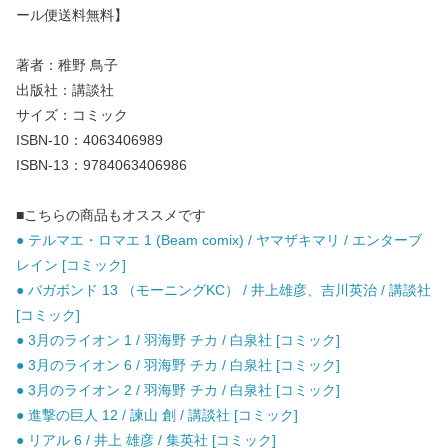
ール便送料無料】
著者：稚野 鳥子
出版社：講談社
サイズ：コミック
ISBN-10：4063406989
ISBN-13：9784063406986
■こちらの商品もオススメです
● テルマエ・ロマエ 1 (Beam comix) / ヤマザキマリ / エンターブ
レイン [コミック]
● バガボンド 13 （モーニングKC） / 井上雄彦、吉川英治 / 講談社
[コミック]
● 3月のライオン 1 / 羽海野 チカ / 白泉社 [コミック]
● 3月のライオン 6 / 羽海野 チカ / 白泉社 [コミック]
● 3月のライオン 2 / 羽海野 チカ / 白泉社 [コミック]
● 進撃の巨人 12 / 諫山 創 / 講談社 [コミック]
● リアル 6 / 井上 雄彦 / 集英社 [コミック]