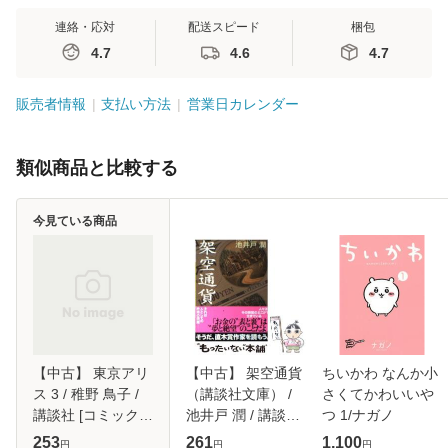
連絡・応対
配送スピード
梱包
4.7
4.6
4.7
販売者情報
支払い方法
営業日カレンダー
類似商品と比較する
今見ている商品
【中古】 東京アリ
【中古】 架空通貨
ちいかわ なんか小
ス 3 / 稚野 鳥子 /
（講談社文庫） /
さくてかわいいや
講談社 [コミック]
池井戸 潤 / 講談社
つ 1/ナガノ
【メール便送料無
[文庫]【メール便送
253
261
1,100
円
円
円