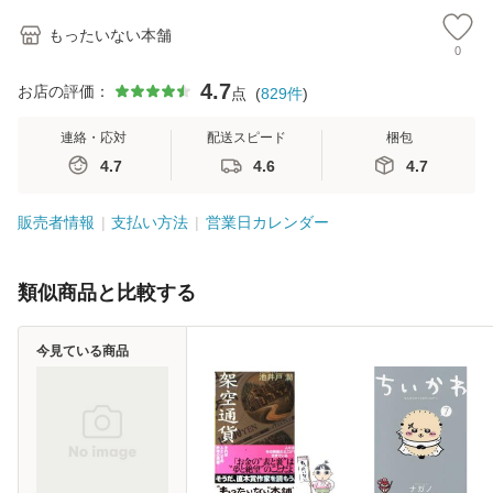
もったいない本舗
0
4.7
お店の評価：
点
(
829
件
)
連絡・応対
配送スピード
梱包
4.7
4.6
4.7
販売者情報
支払い方法
営業日カレンダー
類似商品と比較する
今見ている商品