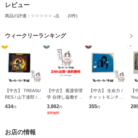
レビュー
商品の評価：
-
点
(0件)
ウィークリーランキング
1
2
3
4
【中古】 TREASU
【中古】 看護管理
【中古】 生命力 /
【中
RES / 山下達郎 /
学 自律し協働する
チャットモンチー /
You
イーストウエス
専門職の看護マネ
キューンレコード
のがか
434
3,862
355
28
円
円
円
ト・ジャパン [CD]
ジメントスキル 改
[CD]【メール便送
【
送料無料
【メール便送料無
訂第3版 (看護学テ
料無料】
料
料】
キストNiCE) / 手島
恵 藤本幸三 / 南江
お店の情報
堂 [単行