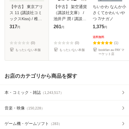
【中古】 東京アリ
【中古】 架空通貨
ちいかわ なんか小
ス 11 (講談社コミ
（講談社文庫） /
さくてかわいいや
ックスKiss) / 稚野
池井戸 潤 / 講談社
つ 7/ナガノ
鳥子 / 講談社 [コミ
[文庫]【メール便送
317
261
1,375
円
円
円
ック]【メール便送
料無料】
料無料】
送料無料
(0)
(0)
(1)
もったいない本舗
もったいない本舗
bookfan au PAY マ
ーケット店
お店のカテゴリから商品を探す
本・コミック・雑誌
（
1,243,517
）
音楽・映像
（
150,228
）
ゲーム機・ゲームソフト
（
283
）