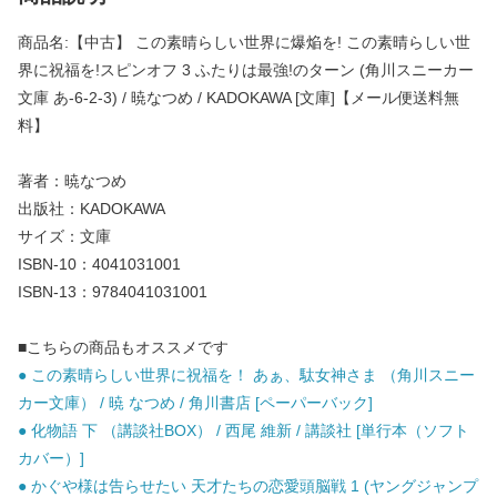
商品名:【中古】 この素晴らしい世界に爆焔を! この素晴らしい世
界に祝福を!スピンオフ 3 ふたりは最強!のターン (角川スニーカー
文庫 あ-6-2-3) / 暁なつめ / KADOKAWA [文庫]【メール便送料無
料】
著者：暁なつめ
出版社：KADOKAWA
サイズ：文庫
ISBN-10：4041031001
ISBN-13：9784041031001
■こちらの商品もオススメです
● この素晴らしい世界に祝福を！ あぁ、駄女神さま （角川スニー
カー文庫） / 暁 なつめ / 角川書店 [ペーパーバック]
● 化物語 下 （講談社BOX） / 西尾 維新 / 講談社 [単行本（ソフト
カバー）]
● かぐや様は告らせたい 天才たちの恋愛頭脳戦 1 (ヤングジャンプ