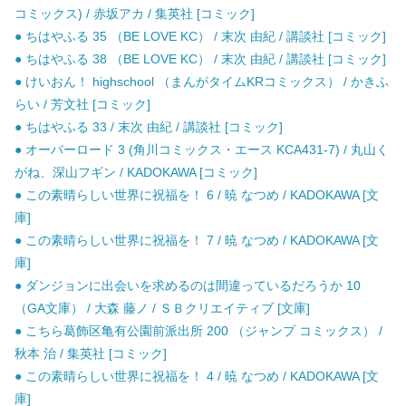
コミックス) / 赤坂アカ / 集英社 [コミック]
● ちはやふる 35 （BE LOVE KC） / 末次 由紀 / 講談社 [コミック]
● ちはやふる 38 （BE LOVE KC） / 末次 由紀 / 講談社 [コミック]
● けいおん！ highschool （まんがタイムKRコミックス） / かきふ
らい / 芳文社 [コミック]
● ちはやふる 33 / 末次 由紀 / 講談社 [コミック]
● オーバーロード 3 (角川コミックス・エース KCA431-7) / 丸山く
がね、深山フギン / KADOKAWA [コミック]
● この素晴らしい世界に祝福を！ 6 / 暁 なつめ / KADOKAWA [文
庫]
● この素晴らしい世界に祝福を！ 7 / 暁 なつめ / KADOKAWA [文
庫]
● ダンジョンに出会いを求めるのは間違っているだろうか 10
（GA文庫） / 大森 藤ノ / ＳＢクリエイティブ [文庫]
● こちら葛飾区亀有公園前派出所 200 （ジャンプ コミックス） /
秋本 治 / 集英社 [コミック]
● この素晴らしい世界に祝福を！ 4 / 暁 なつめ / KADOKAWA [文
庫]