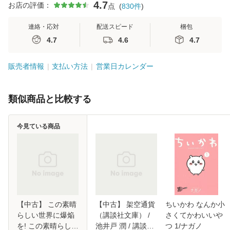
4.7
お店の評価：
点
(
830
件
)
連絡・応対
配送スピード
梱包
4.7
4.6
4.7
販売者情報
支払い方法
営業日カレンダー
類似商品と比較する
今見ている商品
【中古】 この素晴
【中古】 架空通貨
ちいかわ なんか小
らしい世界に爆焔
（講談社文庫） /
さくてかわいいや
を! この素晴らしい
池井戸 潤 / 講談社
つ 1/ナガノ