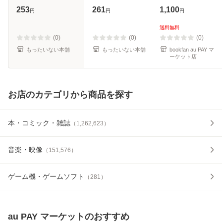
世界に祝福を!スピ
[文庫]【メール便送
253
261
1,100
円
円
円
ンオフ 3 ふたりは
料無料】
最強!のターン (角
送料無料
川スニーカー文庫
(0)
(0)
(0)
あ-6-2-3)
もったいない本舗
もったいない本舗
bookfan au PAY マ
ーケット店
お店のカテゴリから商品を探す
本・コミック・雑誌
（
1,262,623
）
音楽・映像
（
151,576
）
ゲーム機・ゲームソフト
（
281
）
au PAY マーケット
のおすすめ