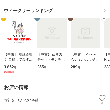
ウィークリーランキング
1
2
3
4
【中古】 看護管理
【中古】 生命力 /
【中古】 My song
【中
学 自律し協働する
チャットモンチー /
Your song / いきも
R 
専門職の看護マネ
キューンレコード
のがかり / [CD]
産限
3,852
355
289
28
円
円
円
ジメントスキル 改
[CD]【メール便送
【メール便送料無
翔太
送料無料
訂第3版 (看護学テ
料無料】
料】
[C
キストNiCE) / 手島
料
恵 藤本幸三 / 南江
お店の情報
堂 [単行
もったいない本舗
0