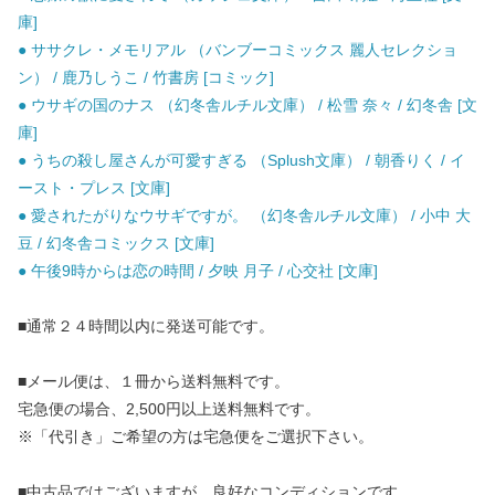
庫]
● ササクレ・メモリアル （バンブーコミックス 麗人セレクショ
ン） / 鹿乃しうこ / 竹書房 [コミック]
● ウサギの国のナス （幻冬舎ルチル文庫） / 松雪 奈々 / 幻冬舎 [文
庫]
● うちの殺し屋さんが可愛すぎる （Splush文庫） / 朝香りく / イ
ースト・プレス [文庫]
● 愛されたがりなウサギですが。 （幻冬舎ルチル文庫） / 小中 大
豆 / 幻冬舎コミックス [文庫]
● 午後9時からは恋の時間 / 夕映 月子 / 心交社 [文庫]
■通常２４時間以内に発送可能です。
■メール便は、１冊から送料無料です。
宅急便の場合、2,500円以上送料無料です。
※「代引き」ご希望の方は宅急便をご選択下さい。
■中古品ではございますが、良好なコンディションです。