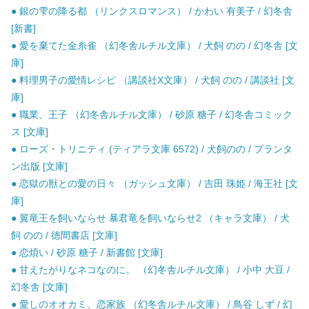
● 銀の雫の降る都 （リンクスロマンス） / かわい 有美子 / 幻冬舎
[新書]
● 愛を棄てた金糸雀 （幻冬舎ルチル文庫） / 犬飼 のの / 幻冬舎 [文
庫]
● 料理男子の愛情レシピ （講談社X文庫） / 犬飼 のの / 講談社 [文
庫]
● 職業、王子 （幻冬舎ルチル文庫） / 砂原 糖子 / 幻冬舎コミック
ス [文庫]
● ローズ・トリニティ (ティアラ文庫 6572) / 犬飼のの / プランタ
ン出版 [文庫]
● 恋獄の獣との愛の日々 （ガッシュ文庫） / 吉田 珠姫 / 海王社 [文
庫]
● 翼竜王を飼いならせ 暴君竜を飼いならせ2 （キャラ文庫） / 犬
飼 のの / 徳間書店 [文庫]
● 恋煩い / 砂原 糖子 / 新書館 [文庫]
● 甘えたがりなネコなのに。 （幻冬舎ルチル文庫） / 小中 大豆 /
幻冬舎 [文庫]
● 愛しのオオカミ、恋家族 （幻冬舎ルチル文庫） / 鳥谷 しず / 幻