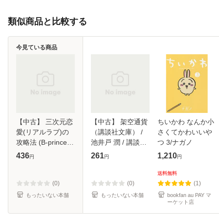
類似商品と比較する
今見ている商品
【中古】 三次元恋
【中古】 架空通貨
ちいかわ なんか小
愛(リアルラブ)の
（講談社文庫） /
さくてかわいいや
攻略法 (B-prince文
池井戸 潤 / 講談社
つ 3/ナガノ
庫 146) / 犬飼のの
[文庫]【メール便送
436
261
1,210
円
円
円
/ アスキー・メディ
料無料】
アワークス [文庫]
送料無料
【メール便送料無
(0)
(0)
(1)
料】
もったいない本舗
もったいない本舗
bookfan au PAY マ
ーケット店