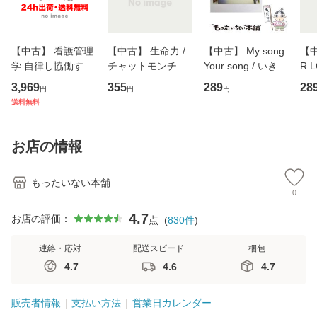
【中古】 看護管理
【中古】 生命力 /
【中古】 My song
【中
学 自律し協働する
チャットモンチー /
Your song / いきも
R 
専門職の看護マネ
キューンレコード
のがかり / [CD]
産限
3,969
355
289
28
円
円
円
ジメントスキル 改
[CD]【メール便送
【メール便送料無
翔太
送料無料
訂第3版 (看護学テ
料無料】
料】
[C
キストNiCE) / 手島
料
恵 藤本幸三 / 南江
お店の情報
堂 [単行
もったいない本舗
0
4.7
お店の評価：
点
(
830
件
)
連絡・応対
配送スピード
梱包
4.7
4.6
4.7
販売者情報
支払い方法
営業日カレンダー