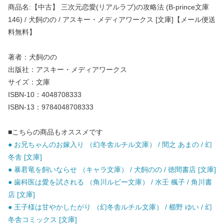
商品名:【中古】 三次元恋愛(リアルラブ)の攻略法 (B-prince文庫
146) / 犬飼のの / アスキー・メディアワークス [文庫]【メール便送
料無料】
著者：犬飼のの
出版社：アスキー・メディアワークス
サイズ：文庫
ISBN-10：4048708333
ISBN-13：9784048708333
■こちらの商品もオススメです
● お兄ちゃんのお嫁入り （幻冬舎ルチル文庫） / 間之 あまの / 幻
冬舎 [文庫]
● 暴君竜を飼いならせ （キャラ文庫） / 犬飼のの / 徳間書店 [文庫]
● 歯科医は愛を試される （角川ルビー文庫） / 水壬 楓子 / 角川書
店 [文庫]
● 王子様は甘やかしたがり （幻冬舎ルチル文庫） / 櫛野 ゆい / 幻
冬舎コミックス [文庫]