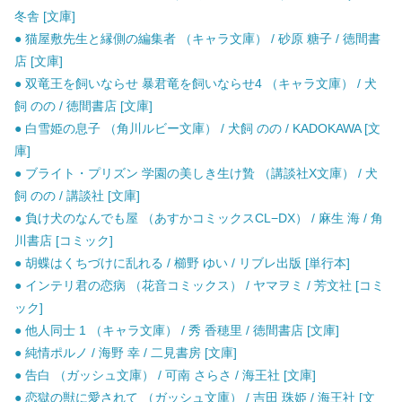
冬舎 [文庫]
● 猫屋敷先生と縁側の編集者 （キャラ文庫） / 砂原 糖子 / 徳間書
店 [文庫]
● 双竜王を飼いならせ 暴君竜を飼いならせ4 （キャラ文庫） / 犬
飼 のの / 徳間書店 [文庫]
● 白雪姫の息子 （角川ルビー文庫） / 犬飼 のの / KADOKAWA [文
庫]
● ブライト・プリズン 学園の美しき生け贄 （講談社X文庫） / 犬
飼 のの / 講談社 [文庫]
● 負け犬のなんでも屋 （あすかコミックスCL−DX） / 麻生 海 / 角
川書店 [コミック]
● 胡蝶はくちづけに乱れる / 櫛野 ゆい / リブレ出版 [単行本]
● インテリ君の恋病 （花音コミックス） / ヤマヲミ / 芳文社 [コミ
ック]
● 他人同士 1 （キャラ文庫） / 秀 香穂里 / 徳間書店 [文庫]
● 純情ポルノ / 海野 幸 / 二見書房 [文庫]
● 告白 （ガッシュ文庫） / 可南 さらさ / 海王社 [文庫]
● 恋獄の獣に愛されて （ガッシュ文庫） / 吉田 珠姫 / 海王社 [文