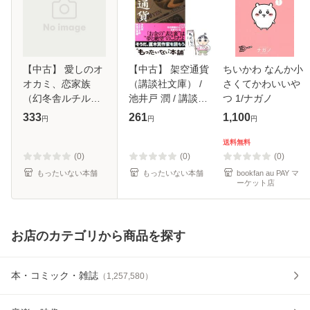
【中古】 愛しのオ
【中古】 架空通貨
ちいかわ なんか小
オカミ、恋家族
（講談社文庫） /
さくてかわいいや
（幻冬舎ルチル文
池井戸 潤 / 講談社
つ 1/ナガノ
庫） / 鳥谷 しず /
[文庫]【メール便送
333
261
1,100
円
円
円
幻冬舎 [文庫]【メ
料無料】
ール便送料無料】
送料無料
(0)
(0)
(0)
もったいない本舗
もったいない本舗
bookfan au PAY マ
ーケット店
お店のカテゴリから商品を探す
本・コミック・雑誌
（
1,257,580
）