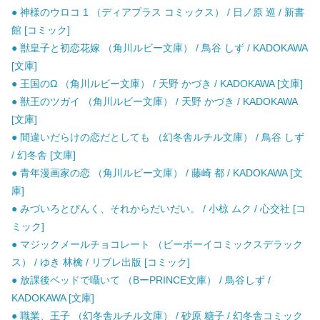
● 神様のウロコ 1 （ディアプラス コミックス） / 日ノ原 巡 / 新書
館 [コミック]
● 獣皇子と初恋花嫁 （角川ルビー文庫） / 鳥谷 しず / KADOKAWA
[文庫]
● 王国のΩ （角川ルビー文庫） / 天野 かづき / KADOKAWA [文庫]
● 獣王のツガイ （角川ルビー文庫） / 天野 かづき / KADOKAWA
[文庫]
● 間違いだらけの恋だとしても （幻冬舎ルチル文庫） / 鳥谷 しず
/ 幻冬舎 [文庫]
● 青年漫画家の恋 （角川ルビー文庫） / 藤崎 都 / KADOKAWA [文
庫]
● みづいろとぴんく、それからだいだい。 / 小椋 ムク / 心交社 [コ
ミック]
● マジックメールチョコレート （ビーボーイコミックスデラック
ス） / ゆき 林檎 / リブレ出版 [コミック]
● 放課後ベッドで囁いて （BーPRINCE文庫） / 鳥谷しず /
KADOKAWA [文庫]
● 職業、王子 （幻冬舎ルチル文庫） / 砂原 糖子 / 幻冬舎コミック