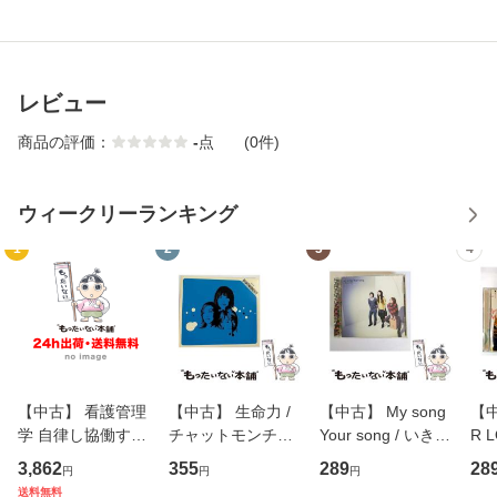
レビュー
商品の評価：
-
点
(0件)
ウィークリーランキング
1
2
3
4
【中古】 看護管理
【中古】 生命力 /
【中古】 My song
【中
学 自律し協働する
チャットモンチー /
Your song / いきも
R 
専門職の看護マネ
キューンレコード
のがかり / [CD]
産限
3,862
355
289
28
円
円
円
ジメントスキル 改
[CD]【メール便送
【メール便送料無
翔太
送料無料