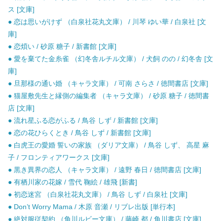
ス [文庫]
● 恋は思いがけず （白泉社花丸文庫） / 川琴 ゆい華 / 白泉社 [文
庫]
● 恋煩い / 砂原 糖子 / 新書館 [文庫]
● 愛を棄てた金糸雀 （幻冬舎ルチル文庫） / 犬飼 のの / 幻冬舎 [文
庫]
● 旦那様の通い婚 （キャラ文庫） / 可南 さらさ / 徳間書店 [文庫]
● 猫屋敷先生と縁側の編集者 （キャラ文庫） / 砂原 糖子 / 徳間書
店 [文庫]
● 流れ星ふる恋がふる / 鳥谷 しず / 新書館 [文庫]
● 恋の花ひらくとき / 鳥谷 しず / 新書館 [文庫]
● 白虎王の愛婚 誓いの家族 （ダリア文庫） / 鳥谷 しず、 高星 麻
子 / フロンティアワークス [文庫]
● 黒き異界の恋人 （キャラ文庫） / 遠野 春日 / 徳間書店 [文庫]
● 有栖川家の花嫁 / 雪代 鞠絵 / 雄飛 [新書]
● 初恋迷宮 （白泉社花丸文庫） / 鳥谷 しず / 白泉社 [文庫]
● Don’t Worry Mama / 木原 音瀬 / リブレ出版 [単行本]
● 絶対服従契約 （角川ルビー文庫） / 藤崎 都 / 角川書店 [文庫]