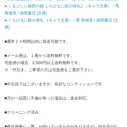
● くるぶしに秘密の鎖 くちびるに銀の弾丸2 （キャラ文庫） / 秀
香穂里 / 徳間書店 [文庫]
● くちびるに銀の弾丸 （キャラ文庫） / 秀 香穂里 / 徳間書店 [文
庫]
■通常２４時間以内に発送可能です。
■メール便は、１冊から送料無料です。
宅急便の場合、2,500円以上送料無料です。
※「代引き」ご希望の方は宅急便をご選択下さい。
■中古品ではございますが、良好なコンディションです。
■万が一品質に不備が有った場合は、返金対応。
■クリーニング済み。
■商品画像に「帯」が付いているものがありますが、中古品のた