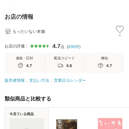
訂第3版 (看護学テ
料無料】
料】
[C
キストNiCE) / 手島
料
恵 藤本幸三 / 南江
お店の情報
堂 [単行
もったいない本舗
0
4.7
お店の評価：
点
(
830
件
)
連絡・応対
配送スピード
梱包
4.7
4.6
4.7
販売者情報
支払い方法
営業日カレンダー
類似商品と比較する
今見ている商品