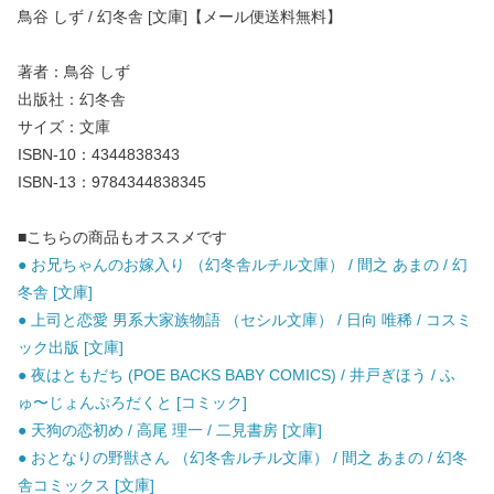
鳥谷 しず / 幻冬舎 [文庫]【メール便送料無料】
著者：鳥谷 しず
出版社：幻冬舎
サイズ：文庫
ISBN-10：4344838343
ISBN-13：9784344838345
■こちらの商品もオススメです
● お兄ちゃんのお嫁入り （幻冬舎ルチル文庫） / 間之 あまの / 幻
冬舎 [文庫]
● 上司と恋愛 男系大家族物語 （セシル文庫） / 日向 唯稀 / コスミ
ック出版 [文庫]
● 夜はともだち (POE BACKS BABY COMICS) / 井戸ぎほう / ふ
ゅ〜じょんぷろだくと [コミック]
● 天狗の恋初め / 高尾 理一 / 二見書房 [文庫]
● おとなりの野獣さん （幻冬舎ルチル文庫） / 間之 あまの / 幻冬
舎コミックス [文庫]