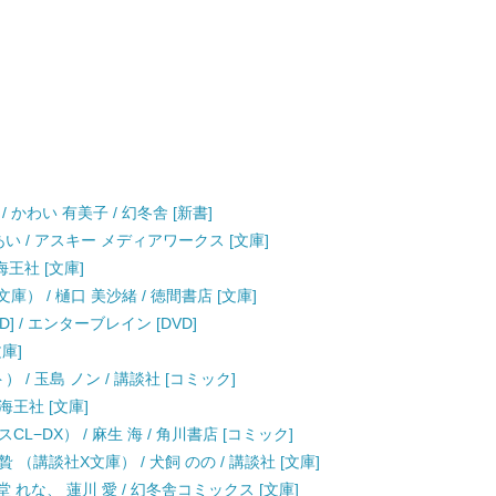
かわい 有美子 / 幻冬舎 [新書]
 あい / アスキー メディアワークス [文庫]
海王社 [文庫]
） / 樋口 美沙緒 / 徳間書店 [文庫]
] / エンターブレイン [DVD]
文庫]
 / 玉島 ノン / 講談社 [コミック]
海王社 [文庫]
−DX） / 麻生 海 / 角川書店 [コミック]
講談社X文庫） / 犬飼 のの / 講談社 [文庫]
 れな、 蓮川 愛 / 幻冬舎コミックス [文庫]