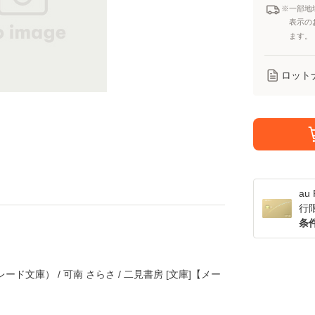
※一部地
表示の
ます。
ロット
a
行
条
ド文庫） / 可南 さらさ / 二見書房 [文庫]【メー