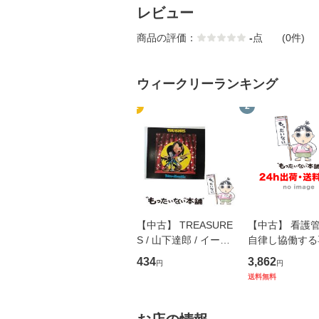
レビュー
商品の評価：
-
点
(0件)
ウィークリーランキング
1
2
【中古】 TREASURE
【中古】 看護
S / 山下達郎 / イース
自律し協働する
トウエスト・ジャパン
の看護マネジメ
434
3,862
円
円
[CD]【メール便送料無
キル 改訂第3版 
送料無料
料】
学テキストNiCE)
島恵 藤本幸三 /
堂 [単行