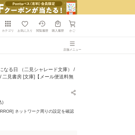
カテゴリ
お気に入り
閲覧履歴
購入履歴
かご
店舗メニュー
になる日 （二見シャレード文庫） /
 / 二見書房 [文庫]【メール便送料無
込
)
K ERROR] ネットワーク周りの設定を確認