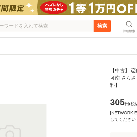
検索
詳細検索
【中古】 恋
可南 さらさ
料】
305
円(
税
[NETWOR
してください