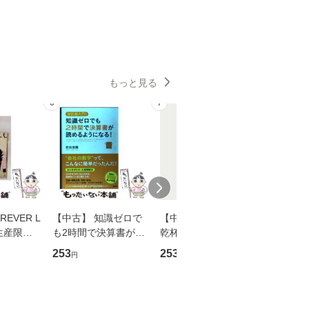
もっと見る
6
7
8
EVER L
【中古】 知識ゼロで
【中古】 ウインクで
【中古】
生産限定
も2時間で決算書が読
乾杯 (ノン・ポシェッ
春文庫） /
翔太×加藤
めるようになる！ 会
ト) / 東野圭吾 / 祥伝
文藝春秋 
253
253
262
円
円
円
計超入門！ / 佐伯 良
社 [文庫]【メール便送
ル便送料
】
隆 / 高橋書店 [単行本
料無料】
（ソフトカバー）]
【メール便送