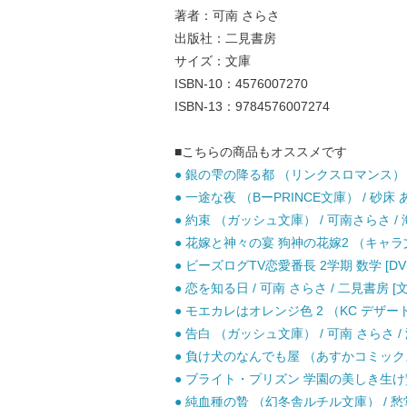
著者：可南 さらさ
出版社：二見書房
サイズ：文庫
ISBN-10：4576007270
ISBN-13：9784576007274
■こちらの商品もオススメです
● 銀の雫の降る都 （リンクスロマンス） / 
● 一途な夜 （BーPRINCE文庫） / 砂床
● 約束 （ガッシュ文庫） / 可南さらさ / 
● 花嫁と神々の宴 狗神の花嫁2 （キャラ文庫
● ビーズログTV恋愛番長 2学期 数学 [DVD
● 恋を知る日 / 可南 さらさ / 二見書房 [
● モエカレはオレンジ色 2 （KC デザート）
● 告白 （ガッシュ文庫） / 可南 さらさ / 
● 負け犬のなんでも屋 （あすかコミックスCL
● ブライト・プリズン 学園の美しき生け贄 （
● 純血種の贄 （幻冬舎ルチル文庫） / 愁堂