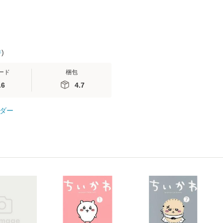
件
)
ード
梱包
.6
4.7
ダー