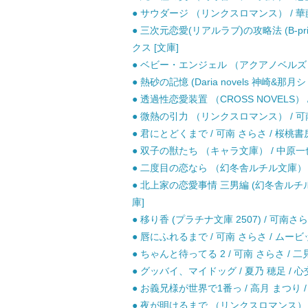
● サウダージ （リンクスロマンス） / 華藤
● 三次元恋愛(リアルラブ)の攻略法 (B-pr
クス [文庫]
● ベビー・エンジェル （アクアノベルズ） /
● 熱砂の記憶 (Daria novels 神崎&那月
● 透過性恋愛装置 （CROSS NOVELS） 
● 微熱の引力 （リンクスロマンス） / 可南
● 君にとどくまで / 可南 さらさ / 桜桃書
● 双子の獣たち （キャラ文庫） / 中原一也
● 二度目の恋なら （幻冬舎ルチル文庫） / 
● 北上家の恋愛事情 三男編 (幻冬舎ルチル文
庫]
● 移り香 (プラチナ文庫 2507) / 可南さ
● 唇にふれるまで / 可南 さらさ / ムービ
● ちゃんと待ってる 2 / 可南 さらさ / 二
● グッバイ、マイドッグ / 夏乃 穂足 / 心
● お義兄様が世界で1番っ / 高月 まつり /
● 夜が明けるまで （リンクスロマンス） /