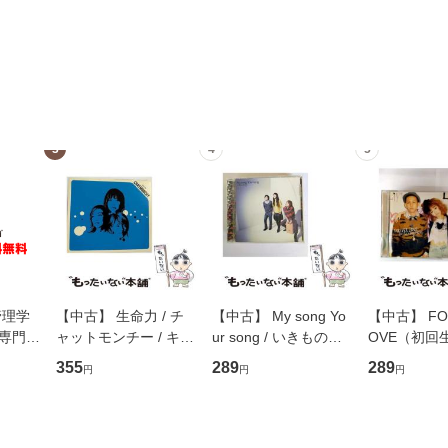
3
4
5
管理学
【中古】 生命力 / チ
【中古】 My song Yo
【中古】 FOR
専門職
ャットモンチー / キュ
ur song / いきものが
OVE（初回
ントス
ーンレコード [CD]
かり / [CD]【メール便
盤） / 清水
355
289
289
円
円
円
(看護
【メール便送料無料】
送料無料】
ミリヤ / [CD]【メール
 / 手
便送料無料
 南江