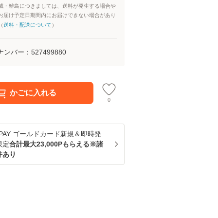
域・離島につきましては、送料が発生する場合や
お届け予定日期間内にお届けできない場合があり
（
送料・配送について
）
ナンバー：
527499880
かごに入れる
0
u PAY ゴールドカード新規＆即時発
限定
合計最大23,000Pもらえる※諸
件あり