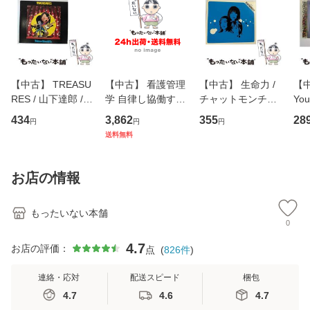
【中古】 TREASU
【中古】 看護管理
【中古】 生命力 /
【中
RES / 山下達郎 /
学 自律し協働する
チャットモンチー /
You
イーストウエス
専門職の看護マネ
キューンレコード
のがか
434
3,862
355
28
円
円
円
ト・ジャパン [CD]
ジメントスキル 改
[CD]【メール便送
【
送料無料
【メール便送料無
訂第3版 (看護学テ
料無料】
料
料】
キストNiCE) / 手島
恵 藤本幸三 / 南江
お店の情報
堂 [単行
もったいない本舗
0
4.7
お店の評価：
点
(
826
件
)
連絡・応対
配送スピード
梱包
4.7
4.6
4.7