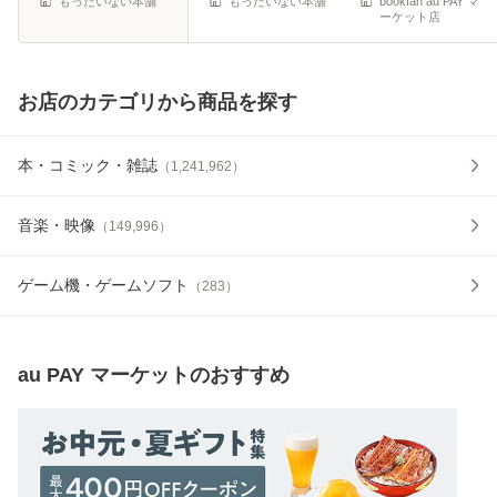
もったいない本舗
もったいない本舗
bookfan au PAY マ
ーケット店
お店のカテゴリから商品を探す
本・コミック・雑誌
（
1,241,962
）
音楽・映像
（
149,996
）
ゲーム機・ゲームソフト
（
283
）
au PAY マーケット
のおすすめ