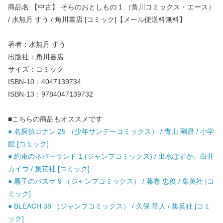
商品名:【中古】 そらのおとしもの 1 （角川コミックス・エース）
/ 水無月 すう / 角川書店 [コミック]【メール便送料無料】
著者：水無月 すう
出版社：角川書店
サイズ：コミック
ISBN-10：4047139734
ISBN-13：9784047139732
■こちらの商品もオススメです
● 名探偵コナン 25 （少年サンデーコミックス） / 青山 剛昌 / 小学
館 [コミック]
● 約束のネバーランド 1 (ジャンプコミックス) / 出水ぽすか、白井
カイウ / 集英社 [コミック]
● 黒子のバスケ 9 （ジャンプコミックス） / 藤巻 忠俊 / 集英社 [コ
ミック]
● BLEACH 38 （ジャンプコミックス） / 久保 帯人 / 集英社 [コミ
ック]