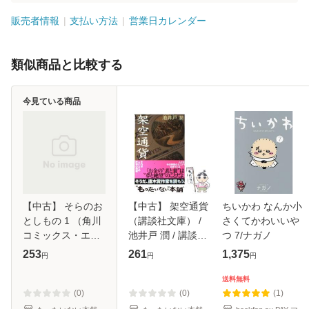
販売者情報
支払い方法
営業日カレンダー
類似商品と比較する
今見ている商品
【中古】 そらのお
【中古】 架空通貨
ちいかわ なんか小
としもの 1 （角川
（講談社文庫） /
さくてかわいいや
コミックス・エー
池井戸 潤 / 講談社
つ 7/ナガノ
ス） / 水無月 すう
[文庫]【メール便送
253
261
1,375
円
円
円
/ 角川書店 [コミッ
料無料】
ク]【メール便送料
送料無料
無料】
(0)
(0)
(1)