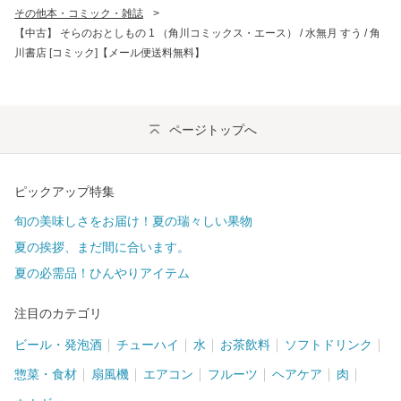
その他本・コミック・雑誌
>
【中古】 そらのおとしもの 1 （角川コミックス・エース） / 水無月 すう / 角
川書店 [コミック]【メール便送料無料】
ページトップへ
ピックアップ特集
旬の美味しさをお届け！夏の瑞々しい果物
夏の挨拶、まだ間に合います。
夏の必需品！ひんやりアイテム
注目のカテゴリ
ビール・発泡酒
チューハイ
水
お茶飲料
ソフトドリンク
惣菜・食材
扇風機
エアコン
フルーツ
ヘアケア
肉