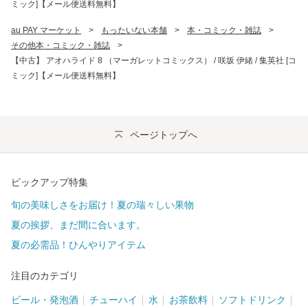
ミック]【メール便送料無料】
au PAY マーケット
>
もったいない本舗
>
本・コミック・雑誌
>
その他本・コミック・雑誌
>
【中古】 アオハライド 8 （マーガレットコミックス） / 咲坂 伊緒 / 集英社 [コ
ミック]【メール便送料無料】
ページトップへ
ピックアップ特集
旬の美味しさをお届け！夏の瑞々しい果物
夏の挨拶、まだ間に合います。
夏の必需品！ひんやりアイテム
注目のカテゴリ
ビール・発泡酒
チューハイ
水
お茶飲料
ソフトドリンク