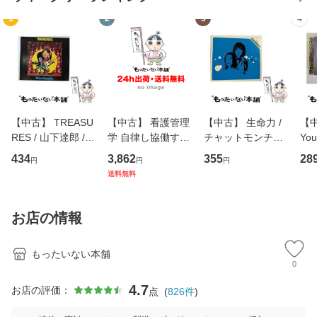
1
2
3
4
【中古】 TREASU
【中古】 看護管理
【中古】 生命力 /
【中
RES / 山下達郎 /
学 自律し協働する
チャットモンチー /
You
イーストウエス
専門職の看護マネ
キューンレコード
のがか
434
3,862
355
28
円
円
円
ト・ジャパン [CD]
ジメントスキル 改
[CD]【メール便送
【
送料無料
【メール便送料無
訂第3版 (看護学テ
料無料】
料
料】
キストNiCE) / 手島
恵 藤本幸三 / 南江
お店の情報
堂 [単行
もったいない本舗
0
4.7
お店の評価：
点
(
826
件
)