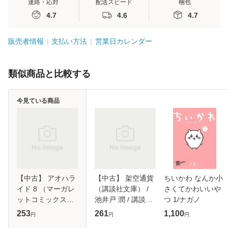
連絡・応対
配送スピード
梱包
4.7
4.6
4.7
販売者情報
支払い方法
営業日カレンダー
類似商品と比較する
今見ている商品
【中古】 アオハラ
【中古】 架空通貨
ちいかわ なんか小
イド 8 （マーガレ
（講談社文庫） /
さくてかわいいや
ットコミックス） /
池井戸 潤 / 講談社
つ 1/ナガノ
咲坂 伊緒 / 集英社
[文庫]【メール便送
253
261
1,100
円
円
円
[コミック]【メール
料無料】