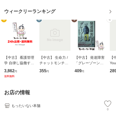
ウィークリーランキング
1
2
3
4
【中古】 看護管理
【中古】 生命力 /
【中古】 発達障害
【中
学 自律し協働する
チャットモンチー /
「グレーゾーン」
You
専門職の看護マネ
キューンレコード
その正しい理解と
のがか
3,862
355
409
28
円
円
円
ジメントスキル 改
[CD]【メール便送
克服法 (SB新書 57
【
送料無料
訂第3版 (看護学テ
料無料】
2) / 岡田尊司 / Ｓ
料
キストNiCE) / 手島
Ｂクリエイティブ
恵 藤本幸三 / 南江
[新書]【メール便送
お店の情報
堂 [単行
料無料】
もったいない本舗
0