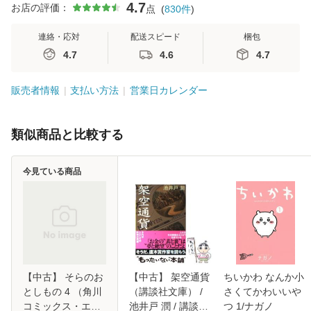
4.7
お店の評価：
点
(
830
件
)
連絡・応対
配送スピード
梱包
4.7
4.6
4.7
販売者情報
支払い方法
営業日カレンダー
類似商品と比較する
今見ている商品
【中古】 そらのお
【中古】 架空通貨
ちいかわ なんか小
としもの 4 （角川
（講談社文庫） /
さくてかわいいや
コミックス・エー
池井戸 潤 / 講談社
つ 1/ナガノ