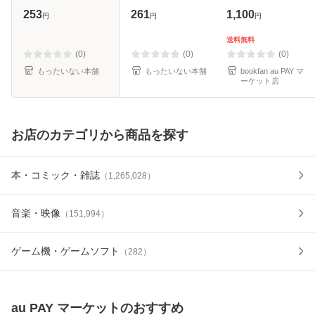
ス） / 水無月 すう
[文庫]【メール便送
253
261
1,100
円
円
円
/ KADOKAWA [コ
料無料】
ミック]【メール便
送料無料
送料無料】
(0)
(0)
(0)
もったいない本舗
もったいない本舗
bookfan au PAY マ
ーケット店
お店のカテゴリから商品を探す
本・コミック・雑誌
（
1,265,028
）
音楽・映像
（
151,994
）
ゲーム機・ゲームソフト
（
282
）
au PAY マーケット
のおすすめ