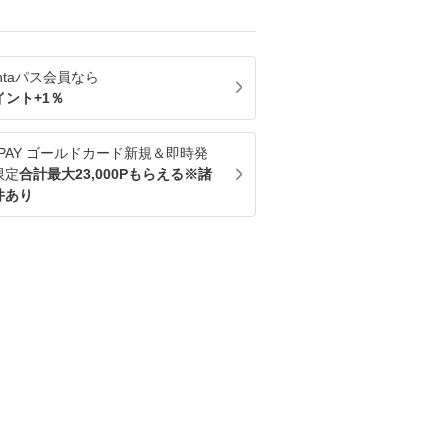
ntaパス
会員なら
イント+
1
％
u PAY ゴールドカード新規＆即時発
限定
合計最大23,000Pもらえる※諸
件あり