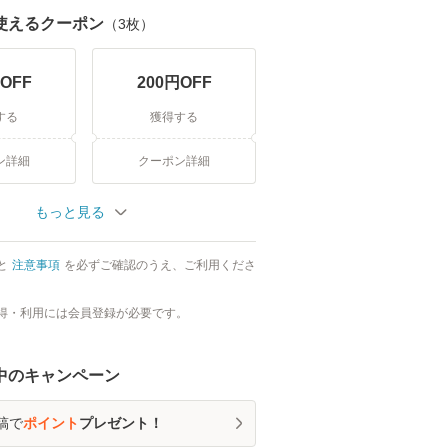
使えるクーポン
（
3
枚）
OFF
200
円OFF
する
獲得する
ン詳細
クーポン詳細
もっと見る
と
注意事項
を必ずご確認のうえ、ご利用くださ
得・利用には会員登録が必要です。
中のキャンペーン
稿で
ポイント
プレゼント！