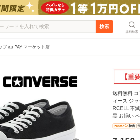
検索
詳細検索
 au PAY マーケット店
送料無料 コ
ィース ジャ
RCELL 
黒 お揃い 
Pontaパス
特典