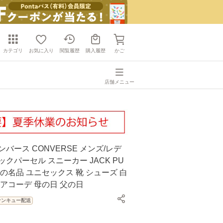
カテゴリ
お気に入り
閲覧履歴
購入履歴
かご
店舗メニュー
ンバース CONVERSE メンズ/レデ
ックパーセル スニーカー JACK PU
不滅の名品 ユニセックス 靴 シューズ 白
ペアコーデ 母の日 父の日
サンキュー配送