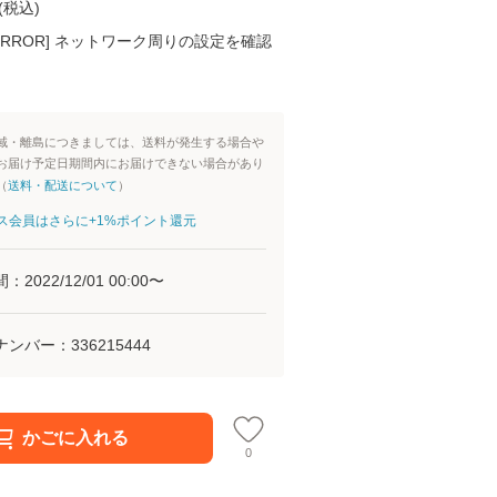
(
税込
)
K ERROR] ネットワーク周りの設定を確認
域・離島につきましては、送料が発生する場合や
お届け予定日期間内にお届けできない場合があり
（
送料・配送について
）
aパス会員はさらに+1%ポイント還元
間：
2022/12/01 00:00
〜
ナンバー：
336215444
かごに入れる
0