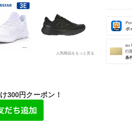
Po
ポ
a
行
人気商品をもっと見る
条
け300円クーポン！