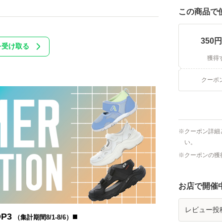
この商品で
350
円
を受け取る
獲得
クーポ
クーポン詳細
い。
クーポンの獲
お店で開催
レビュー投
P3
■
（集計期間8/1-8/6）