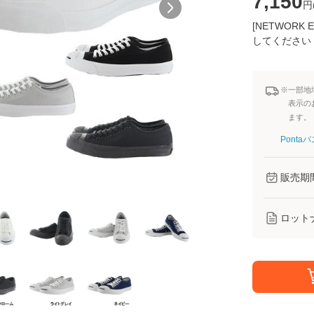
7,150
円
[NETWOR
してください
※一部地
表示の
ます。
Pont
販売期
ロット