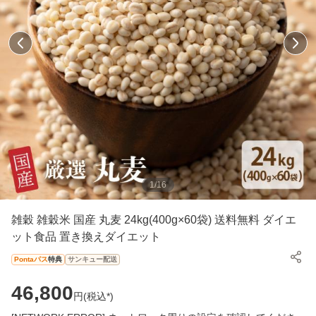
1
/
16
雑穀 雑穀米 国産 丸麦 24kg(400g×60袋) 送料無料 ダイエ
ット食品 置き換えダイエット
Pontaパス
特典
サンキュー配送
46,800
円(
税込*
)