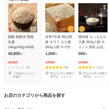
雑穀 雑穀米 国産
令和7年産 岡山県
国内産 もっちもち
丸麦
産 キラリ もち麦
大麦 950g 1袋 ポ
24kg(400g×60袋)
950g 1袋 ﾁｬｯｸ付
イント消化 お試し
送料無料 ダイエッ
お試し ポイント消
雑穀米 もち麦の代
46,800
1,000
500
円
円
円
ト食品 置き換えダ
化 メール便 1000
わりに α化処理 メ
イエット
円ポッキリ
ール便 500円ポッ
送料無料
送料無料
送料無料
キリ
(0)
(38)
(121)
【 絶品かとちゃん
岡山のお米と雑穀の
岡山のお米と雑穀の
本舗 】
専門店 スカイファ
専門店 スカイファ
ーム
ーム
お店のカテゴリから商品を探す