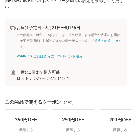
[NETWORK ERROR] ネットワーク周りの設定を確認してくださ
い
お届け予定日：
8月21日〜8月29日
※一部地域・離島につきましては、送料が発生する場合や表示のお届け
予定日期間内にお届けできない場合があります。（
送料・配送につい
て
）
Pontaパス会員はさらに+1%ポイント還元
一度に
1
個まで購入可能
ロットナンバー：
273874478
この商品で使えるクーポン
（
4
枚）
350
円OFF
250
円OFF
200
円OFF
獲得する
獲得する
獲得する