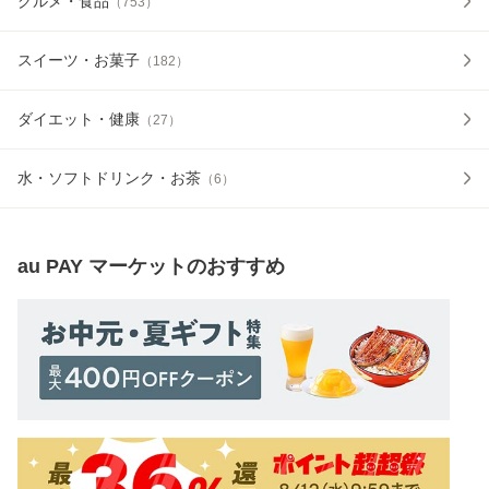
グルメ・食品
（
753
）
スイーツ・お菓子
（
182
）
ダイエット・健康
（
27
）
水・ソフトドリンク・お茶
（
6
）
au PAY マーケット
のおすすめ