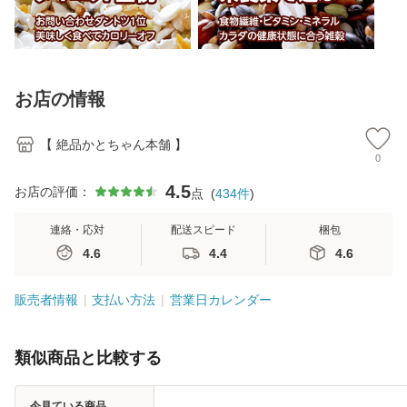
お店の情報
【 絶品かとちゃん本舗 】
0
4.5
お店の評価：
点
(
434
件
)
連絡・応対
配送スピード
梱包
4.6
4.4
4.6
販売者情報
支払い方法
営業日カレンダー
類似商品と比較する
今見ている商品