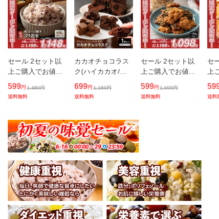
セール 2セット以
カカオチョコラス
セール 2セット以
セ
上ご購入でお値引
ク(ハイカカオ/バ
上ご購入でお値引
上
きクーポン有り！
ナナ/ミルク) 100g
きクーポン有り！
き
599
699
599
59
円
円
円
1,480
円
1,180
円
1,000
円
雑穀 雑穀米 国産
切れ端 不揃い ガト
5種から1個選べる
4
送料無料
送料無料
送料無料
送料
明日への輝き39穀
ーショコラ 高級 濃
オートミールクッ
贅
米ブレンド 400g
厚 手土産 お取り寄
キー 100g 小麦粉
ン
送料無料 ポスト投
せ お祝い プチギフ
不使用 割れ欠けあ
10
函 ダイエット
ト プ
り スイーツ
ー