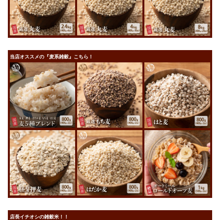
当店オススメの『麦系雑穀』こちら！
店長イチオシの雑穀米！！