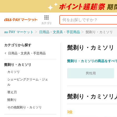
カテゴリ
au PAY マーケット
日用品・文房具・手芸用品
髭剃り・カミソリ
カテゴリから探す
髭剃り・カミソリ
日用品・文房具・手芸用品
髭剃り・カミソリの商品をすべ
髭剃り・カミソリ
カミソリ
男性用
シェービングクリーム・ジェ
ル
替え刃
髭剃り・カミソリ
髭剃り
その他髭剃り・カミソリ
1
位