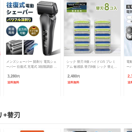
メンズシェーバー 髭剃り 電気シェ
シック 替刃 8個 ハイドロ5 プレミ
電
ーバー 往復式 充電式 3段階調節 乾
アム 敏感肌 替刃8個 シック 替え刃
ーバー ミ
湿両用 お風呂剃り 3枚刃 ロック機
5枚刃 Schick HYDRO5 髭剃り ひげ
転式
3,280
2,480
2,
能 残量表示 深剃り
円
そ
円
剃
送料無料
送料無料
送
リ+替刃