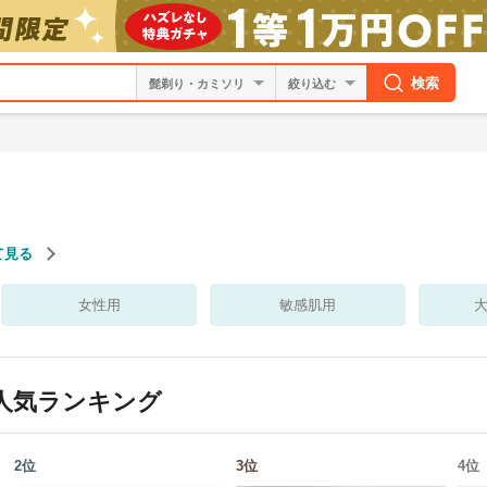
検索
絞り込む
て見る
女性用
敏感肌用
人気ランキング
2
位
3
位
4
位