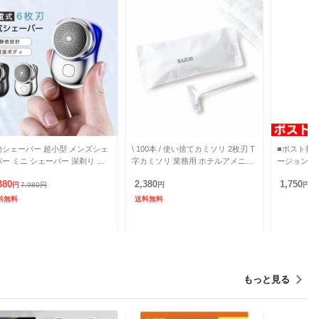
動シェーバー 超小型 メンズシェ
\ 100本 / 使い捨てカミソリ 2枚刃 T
■ポスト投函
ニ シェーバー 深剃り 回
字カミソリ 業務用 ホテルアメニテ
ージョン 電
 usb充電式 電気カミソリ 電気
ィ 髭剃り T字シェーバー 剃刀 ひげ
付
380
2,380
1,750
刀 充電式
円
7,980
円
そり ヒゲ
円
円
料無料
送料無料
もっと見る