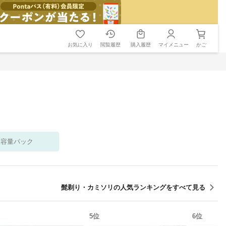
お気に入り
閲覧履歴
購入履歴
マイメニュー
かご
大容量パック
髭剃り・カミソリ
の人気ランキングをすべて見る
5
位
6
位