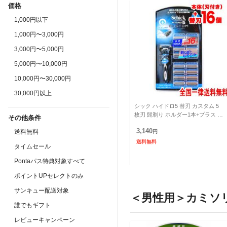
価格
1,000円以下
1,000円〜3,000円
3,000円〜5,000円
5,000円〜10,000円
10,000円〜30,000円
30,000円以上
シック ハイドロ5 替刃 カスタム 5
枚刃 髭剃り ホルダー1本+プラス 替
その他条件
刃17個入 シックハイドロ5 カスタ
3,140
送料無料
ム Schick
円
送料無料
タイムセール
Pontaパス特典対象すべて
ポイントUPセレクトのみ
サンキュー配送対象
＜男性用＞カミソ
誰でもギフト
レビューキャンペーン