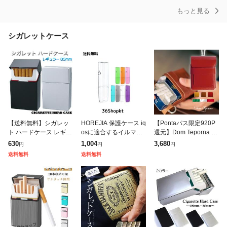
もっと見る
シガレットケース
【送料無料】シガレッ
HOREJIA 保護ケース iq
【Pontaパス限定920P
ト ハードケース レギュ
osに適合するイルマワ
還元】Dom Teporna Ita
ラー 85mm ‐ ペンギン
ン用のケース iluma on
ly 本革シガレットケー
630
1,004
3,680
円
円
円
ライター シガレットケ
e対応ケース イルマワ
ス カラビナ付き 紙たば
送料無料
送料無料
ース タバコケース 煙草
ン用のカバー PCクリ
こ 牛革 タバコ
ケース ブ