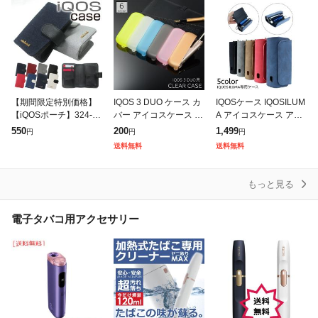
ヌ
【期間限定特別価格】
IQOS 3 DUO ケース カ
IQOSケース IQOSILUM
【iQOSポーチ】324-09
バー アイコスケース 電
A アイコスケース アイ
87 レディース メンズ i
子タバコケース ソフト
コスイルマ 電子タバコ
550
200
1,499
円
円
円
QOSケース 電子タバコ
ケース 半透明 無地 保
ケース カバー 保護 レ
送料無料
送料無料
アイコスケース カバー
護 傷防止 収納 おしゃ
ザー調 フェイクレザー
れ
着
もっと見る
電子タバコ用アクセサリー