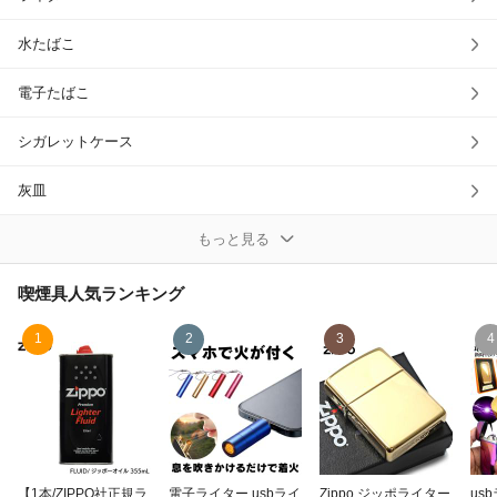
除外ワード
水たばこ
電子たばこ
シガレットケース
灰皿
携帯灰皿
もっと見る
その他喫煙具
喫煙具
人気ランキング
1
2
3
4
【1本/ZIPPO社正規ラ
電子ライター usbライ
Zippo ジッポライター
us