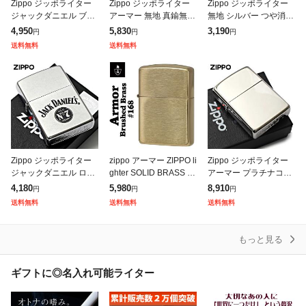
Zippo ジッポライター
Zippo ジッポライター
Zippo ジッポライター
ジャックダニエル ブラ
アーマー 無地 真鍮無垢
無地 シルバー つや消し
ックマット 酒 Jack Da
ブラス 鏡面 ハイポリッ
ブラッシュドクローム
4,950
5,830
3,190
円
円
円
niel's Black Matte Z218
シュブラス ARMOR Hi
Brushed Chrome No.2
送料無料
送料無料
-
gh Polish B
00 メール便
Zippo ジッポライター
zippo アーマー ZIPPO li
Zippo ジッポライター
ジャックダニエル ロゴ
ghter SOLID BRASS ジ
アーマー プラチナコー
酒 Jack Daniel's Logo Z
ッポ ライター ソリッド
ティング ポリッシュ 鏡
4,180
5,980
8,910
円
円
円
207-104643 メール便
ブラスアーマー無地 16
面 PLATINUM PLATING
送料無料
送料無料
送料無料
専
8
ARMOR CA
もっと見る
ギフトに◎名入れ可能ライター