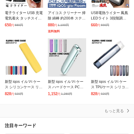
電子ライター USB 充電
アイコス クリーナー 掃
USB電熱ライター 鳳凰
電気着火 タッチスイッ
除 綿棒 約200本 スティ
LEDライト 3段階調節
チ コンパクト 軽量 安
ック 加熱式タバコ 電子
可能 強力 タバコ 喫煙
650
880
660
680
円
1,100
円
690
円
円
円
円
全 アウトドア キャンプ
タバコ ヤニ取りMAX 今
煙草 照明 作業灯 シガ
送料無料
ガス オイル 不要 薄型
だけ120ml 30ml×
ー おしゃれ 便利 ポケ
ット
新型 iqos イルマi ケー
新型 iqos イルマi ケー
新型 iqos イルマi ケー
ス シリコンケース リニ
ス ハードケース PCケ
ス TPUケース シリコン
ューアル後デザイン iqo
ース リニューアル後デ
ケース リニューアル後
828
1,152
828
920
円
1,280
円
920
円
円
円
円
s イルマi ケース アイコ
ザイン iqos イルマi ケ
デザイン iqos イルマi
ス イルマ ワンケ
ース アイコス イルマ
ケース アイコス イ
もっと見る
注目キーワード