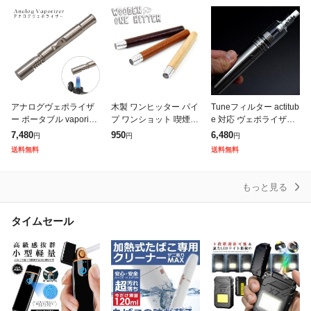
タバコ メンズ
アナログヴェポライザ
木製 ワンヒッター パイ
Tuneフィルター actitub
ー ポータブル vaporize
プ ワンショット 喫煙パ
e 対応 ヴェポライザー
r 喫煙具 ドライハーブ
イプ キセル 煙管 One H
葉タバコ シャグ ドライ
7,480
950
6,480
円
円
円
シャグ 手巻き タバコ
itter シャグ シガー メー
ハーブ 手巻き タバコ
送料無料
送料無料
リーフ CBD 加熱式ハー
ル便
用 活性炭フィルター
もっと見る
タイムセール