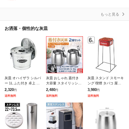
87140 喫煙グッズ アッ
煙グッズ 持ち運び便利
れ ポータブルアッシュ
男性 メ
トレイ 軽
もっと見る
お洒落・個性的な灰皿
灰皿 オハイザラ シルバ
灰皿 おしゃれ 蓋付き
灰皿 スタンド スモーキ
ー 1L ふた付き 卓上 は
大容量 スタイリッシュ
ング 喫煙 タバコ 屋外
いざら 消火ストッパー
インテリア ふた付き 車
用 オフィス 業務用 脚
2,320
2,480
3,980
円
円
円
日本製 obaketsu オバケ
携帯 ステンレス 匂い
付き ( YSG-240 煙草 喫
送料無料
送料無料
送料無料
ツ ( タバコ 煙草
しっかり 遮断 卓上 ふ
煙具 吸い殻 入れ
た付き