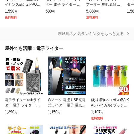
イセンス品】ZIPPO
ター 電子 ライター 電
アーマー 無地 真鍮無
ター
オイル 355ml 大 オイ
気 Type-C コイル 電気
垢 ブラス 鏡面 ハイポ
ズマ
1,590
599
5,830
1,5
円
円
円
ルL FLUID 消耗品 専
ライター USB 線香 着
リッシュブラス ARM
ッチ
送料無料
送料無料
用オイル オイル缶 大
火マン スマホ 防風 ア
OR High Polish B
ス不
アー
喫煙具の人気ランキングをもっと見る
屋外でも活躍！電子ライター
電子ライター usbライ
Wアーク 電流 USB充電
(あす着)(ネコポス)BAIK
ター 電子 ライター 電
式ライター 電子 電気防
AL(バイカル) プッシュ
気 Type-C オイルライ
線 軽量化 イグニッショ
式電子ライター ×20本 -
1,290
1,150
1,107
円
円
円
ター 電気ライター USB
ン タバコ 軽量 携帯用 L
荷重式CR機能付き直押
送料無料
線香 着火マン スマホ
ED 煙草 花火 ARKD
し電子ライター。着火