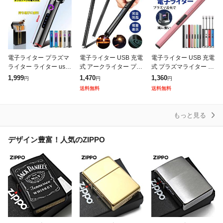
電子ライター プラズマ
電子ライター USB 充電
電子ライター USB 充電
ライター ライター usb
式 アークライター プラ
式 プラズマライター ア
ライター 充電式ライタ
ズマライター キャンド
ークライター USBライ
1,999
1,470
1,360
円
円
円
ー USB充電式 おしゃれ
ルライター USBライタ
ター 曲がるネック 長め
送料無料
送料無料
防風 防水 無炎 Miniサイ
ー ローソク 点火 ライ
ロング フレキシブル ネ
ター 無
ック
もっと見る
デザイン豊富！人気のZIPPO