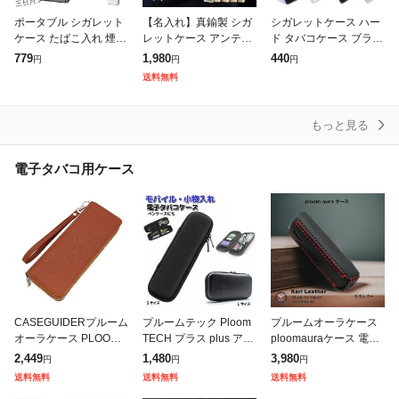
ポータブル シガレット
【名入れ】真鍮製 シガ
シガレットケース ハー
ケース たばこ入れ 煙草
レットケース アンティ
ド タバコケース ブラッ
ケース 20本収納 耐圧
ーク かっこいい タバコ
ク シルバー 通常サイズ
779
1,980
440
円
円
円
マグネット式 破損防止
ケース 煙草入れ メンズ
ロング 黒 銀 可愛い プ
送料無料
耐湿性 大容量 軽量 セ
煙草ケース ワンタッチ
ッシュオープンタイプ
ーフガー
開閉式 手巻
おしゃれ
もっと見る
電子タバコ用ケース
CASEGUIDERプルーム
プルームテック Ploom
プルームオーラケース
オーラケース PLOOM
TECH プラス plus アイ
ploomauraケース 電子
AURAケース 財布型 最
コス アイコス3 アイコ
たばこケース 電 加熱式
2,449
1,480
3,980
円
円
円
新型PLOOM AURA用カ
ス3マルチ iQOS グロー
たばこ 喫煙 ハンドメイ
送料無料
送料無料
送料無料
バー オールインワン
glo ケース
ド 手作り 日本製 本革