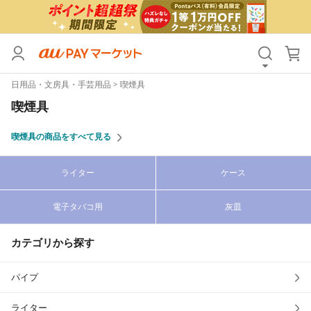
カテゴリ
すべて
日用品・文房具・手芸用品
喫煙具
価格
すべて
喫煙具
支払い方法
すべて
喫煙具の商品をすべて見る
その他の条件
ライター
ケース
送料無料
タイムセール
電子タバコ用
灰皿
Pontaパス特典対象すべて
ポイントUPセレクトのみ
サンキュー配送対象
レビューキャンペーン
カテゴリから探す
パイプ
キーワード
ライター