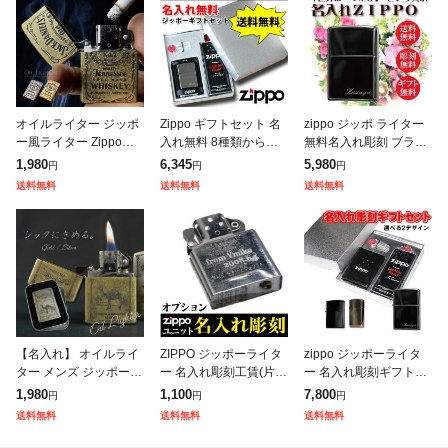
オイルライター ジッポ
Zippo ギフトセット 名
zippo ジッポ ライター
ー風ライター Zippo風
入れ無料 8種類から選
無料名入れ彫刻 ブラッ
真鍮 男性 女性 贈り物
べる (オイル小缶・フリ
クアイス ネーム刻印 お
1,980
6,345
5,980
円
円
円
プレゼント 名入れオプ
ント等消耗品・ギフトB
祝い 卒業 入学 就職 退
送料無料
送料無料
送料無料
ション 無料ギフトラッ
OX付属)
職 還暦 誕生日 記念品
ピング
【名入れ】 オイルライ
ZIPPO ジッポーライタ
zippo ジッポーライタ
ター メンズ ジッポー風
ー 名入れ彫刻工賃(片
ー 名入れ彫刻ギフトBO
ヴィンテージ アンティ
面) インサイドユニット
Xセット 選べる2デザイ
1,980
1,100
7,800
円
円
円
ーク ライター Zippo風
(オイルを入れるタンク)
ン お祝い 卒業 入学 就
送料無料
送料無料
送料無料
プレゼント 真鍮 無料
に名入れ代金(片面) ZIP
職 退職 オイルライター
ギフ
PO
ギ