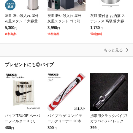
灰皿 吸い殻入れ 屋外
灰皿 吸い殻入れ 屋外
灰皿 蓋付き お洒落 ス
灰皿スタンド 大容量
灰皿スタンド ゴミ箱 大
テンレス 高級感 大容量
【吸い殻以外捨てにく
容量 【ゴミ箱付き灰皿
車載 屋外 自宅用 タバ
5,300
3,990
1,730
円
円
円
い設計】 丸洗い可能 ス
スタンド】 丸洗い可能
コ 防臭 飲食店 オフィ
送料無料
送料無料
送料無料
テンレス ステンレス製
ステンレス 角型 はいざ
ス 滑り止め 誕生日 プ
はいざら 吸い
ら 吸い殻
レゼン
もっと見る
プレゼントにも◎パイプ
パイプ TSUGE ペーパ
パイプ ツゲ ロング モ
携帯用クラックパイプ/
ーフィルター 3ミリ 20
ールクリーナー 20本入
ガラパイ(パイレックス
本 ツゲ 喫煙具 たばこ
り TSUGE 喫煙具 柘製
製)
460
300
399
円
円
円
タバコ メンズ
作所 煙管 掃除 たばこ