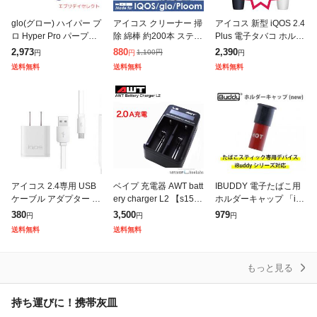
glo(グロー) ハイパー プ
アイコス クリーナー 掃
アイコス 新型 iQOS 2.4
ロ Hyper Pro パープ
除 綿棒 約200本 スティ
Plus 電子タバコ ホルダ
ル・サファイア 加熱式
ック 加熱式タバコ 電子
ー 本体 単品 各色 紺 白
2,973
880
2,390
1,100
円
円
円
円
タバコ 電子タバコ ディ
タバコ ヤニ取りMAX 今
2種から1つ
送料無料
送料無料
送料無料
スプレイ搭載 セッショ
だけ120ml 30ml×
アイコス 2.4専用 USB
ベイプ 充電器 AWT batt
IBUDDY 電子たばこ用
ケーブル アダプター セ
ery charger L2 【s154-
ホルダーキャップ 「iB
ット
3】 2Aアダプター付 リ
uddy」 LU-M603-200 L
380
3,500
979
円
円
円
チウムイオン IMR INR
UM603200
送料無料
送料無料
もっと見る
持ち運びに！携帯灰皿