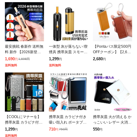
最安挑戦 春新作 送料無
一体型 灰が落ちない 喫
【Pontaパス限定500円
料 新作 【2026新登
煙具 携帯灰皿 スモーク
OFFクーポン】【2,680
場】携帯灰皿 タバコ灰
灰皿 灰が落ちない 車用
円→2,180円】Dom Tep
1,690
1,299
2,680
1,698
円
円
円
円
皿 免弾機能 車用灰皿
灰皿 煙草 点火 電子ラ
orna Italy 本革携帯灰皿
送料無料
送料無料
灰が落ちない 一体型 灰
イター 持ち運び USB充
カラ
飛散防止
電 お
【COOLにマナーを】
携帯灰皿 カラビナ付き
携帯灰皿 火が消える か
携帯灰皿 カラビナ付き
吸い殻入れ ポータブル
っこいい レザー 火消内
吸い殻入れ 金属製 フタ
アッシュトレイ 金属製
蔵 吸殻入れ 選べる ホ
1,299
710
550
750
円
円
円
円
付き 小型 軽量 NEK 79
フタ付き 小型 軽量 喫
ワイト ブラック おしゃ
送料無料