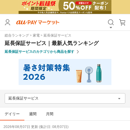
カテゴリ
すべて
総合ランキング
家電
延長保証サービス
価格
すべて
延長保証サービス｜最新人気ランキング
延長保証サービスのカテゴリから商品を探す
支払い方法
すべて
その他の条件
送料無料
タイムセール
Pontaパス特典対象すべて
ポイントUPセレクトのみ
延長保証サービス
サンキュー配送対象
レビューキャンペーン
デイリー
週間
月間
キーワード
2026年08月07日 更新 (集計日: 08月07日)