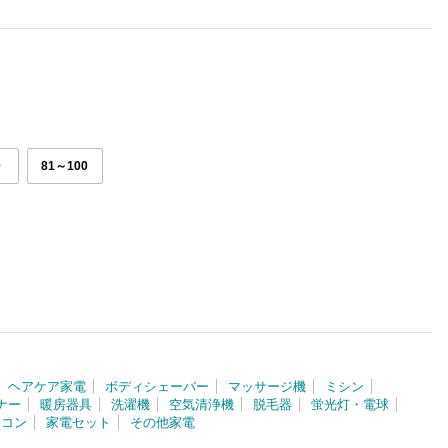
0
81～100
ヘアケア家電
ボディシェーバー
マッサージ機
ミシン
ナー
暖房器具
洗濯機
空気清浄機
脱毛器
蛍光灯・電球
アコン
家電セット
その他家電