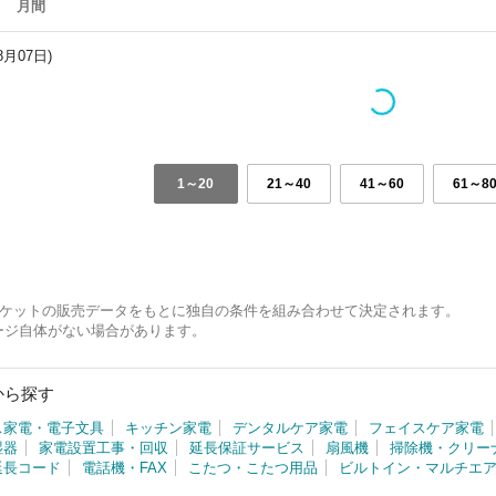
月間
8月07日)
1～20
21～40
41～60
61～8
 マーケットの販売データをもとに独自の条件を組み合わせて決定されます。
ージ自体がない場合があります。
から探す
ス家電・電子文具
キッチン家電
デンタルケア家電
フェイスケア家電
湿器
家電設置工事・回収
延長保証サービス
扇風機
掃除機・クリー
延長コード
電話機・FAX
こたつ・こたつ用品
ビルトイン・マルチエ