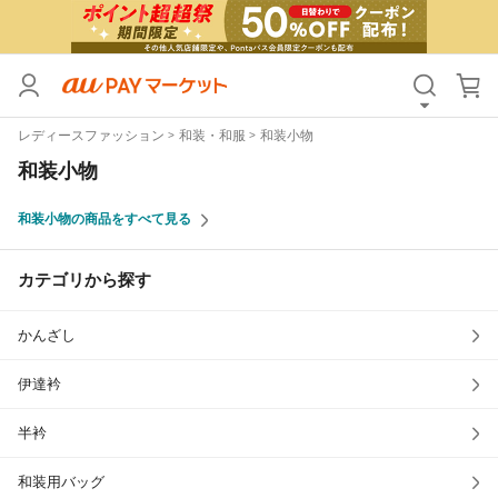
カテゴリ
すべて
レディースファッション
和装・和服
和装小物
価格
すべて
和装小物
支払い方法
すべて
和装小物の商品をすべて見る
その他の条件
カテゴリから探す
送料無料
タイムセール
かんざし
Pontaパス特典対象すべて
ポイントUPセレクトのみ
サンキュー配送対象
レビューキャンペーン
伊達衿
半衿
キーワード
和装用バッグ