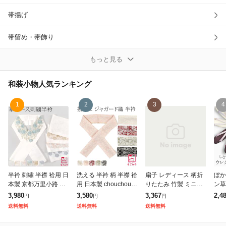
帯揚げ
除外ワード
帯留め・帯飾り
帯締め
もっと見る
草履
和装小物
人気ランキング
草履・バッグセット
1
2
3
4
髪飾り
扇子
その他和装小物
半衿 刺繍 半襟 袷用 日
洗える 半衿 柄 半襟 袷
扇子 レディース 柄折
ぼか
本製 京都万里小路 塩
用 日本製 chouchou
りたたみ 竹製 ミニサ
ン草
瀬 刺繍半衿 白 華レー
ふくれ織 ジャガード
イズ プレゼント高級
らか
3,980
3,580
3,367
2,4
円
円
円
ス 訪問着 成人式 振袖
半衿 アカンサス模様
せんす 猛暑 対策 観賞
やさ
送料無料
送料無料
送料無料
用 ポリエステル 礼装
成人式 振袖用 ポリエ
用 夏用 お祭り 女性用
い鼻
おしゃれ
ステル
きれいめ オシ
ーム