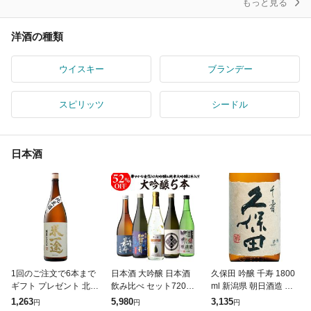
もっと見る
洋酒の種類
ウイスキー
ブランデー
スピリッツ
シードル
日本酒
1回のご注文で6本まで
日本酒 大吟醸 日本酒
久保田 吟醸 千寿 1800
ギフト プレゼント 北海
飲み比べ セット720ml
ml 新潟県 朝日酒造 正
道 沖縄 離島除く ヤマ
5本 お中元 御中元 御歳
規販売店 日本酒 お中元
1,263
5,980
3,135
円
円
円