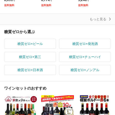
円
円
円
『IAS』 発泡酒 第3のビ
送料無料
送料無料
送料無料
ール 新ジャンル
もっと見る
糖質ゼロから選ぶ
糖質ゼロ×ビール
糖質ゼロ×発泡酒
糖質ゼロ×第三
糖質ゼロ×チューハイ
糖質ゼロ×日本酒
糖質ゼロ×ノンアル
ワインセットのおすすめ