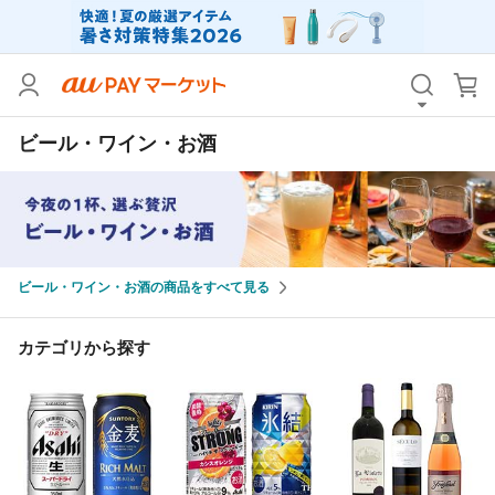
カテゴリ
すべて
ビール・ワイン・お酒
価格
すべて
支払い方法
すべて
その他の条件
ビール・ワイン・お酒の商品をすべて見る
送料無料
タイムセール
Pontaパス特典対象すべて
ポイントUPセレクトのみ
カテゴリから探す
サンキュー配送対象
レビューキャンペーン
キーワード