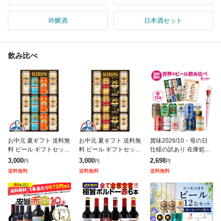
吟醸酒
日本酒セット
飲み比べ
お中元 夏ギフト 送料無
お中元 夏ギフト 送料無
賞味2026/10・母の日
料 ビール ギフトセット
料 ビール ギフトセット
仕様の訳あり 在庫処分
キリン K-IHG3 一番搾
キリン K-IPF3 一番搾り
アウトレット お花付 世
3,000
3,000
2,698
円
円
円
り 晴れ風 グッドエール
3種飲み比べセット 12
界の缶ビール12本セッ
送料無料
送料無料
送料無料
3種飲み比べセット『GI
缶セット『GIFT』
ト ビール ギフト 詰め
合わせ