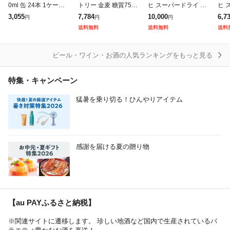
0ml 缶 24本 1ケース
トリー 金麦 糖質75%
ヒ スーパードライ 35
ヒ 
送料無料
オフ 350ml×2ケース/
0ml×2ケース/48本(04
0ml
3,055
7,784
10,000
6,7
円
円
円
48本(048)『IAS』 発
8)『IAS』
4)『
送料無料
送料無料
送料
泡酒 第3のビール 新
ジ
ビール・ワイン・お酒の人気ランキングをもっと見る
特集・キャンペーン
猛暑を乗り切る！ひんやりアイテム
感謝を届ける夏の贈り物
【au PAYふるさと納税】
※関連サイトに遷移します。 珍しい地酒など国内で生産されているバ