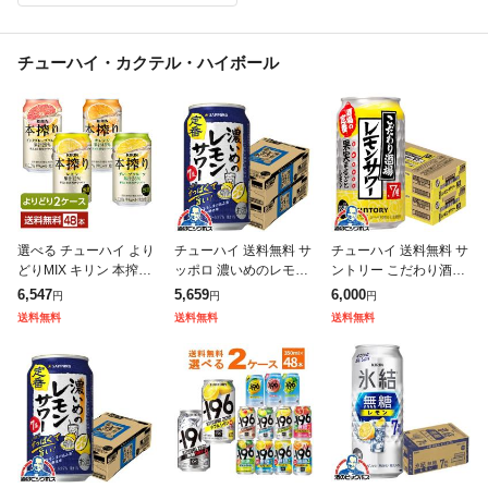
チューハイ・カクテル・ハイボール
選べる チューハイ より
チューハイ 送料無料 サ
チューハイ 送料無料 サ
どりMIX キリン 本搾り
ッポロ 濃いめのレモン
ントリー こだわり酒場
チューハイ 350ml 缶 4
サワー 缶 350ml×2ケー
のレモンサワー 缶 350
6,547
5,659
6,000
円
円
円
8本(24本×2箱) よりど
ス/48本(048)『IAS』
ml×2ケース/48本(048)
送料無料
送料無料
送料無料
り2ケース 送料無
『IAS』