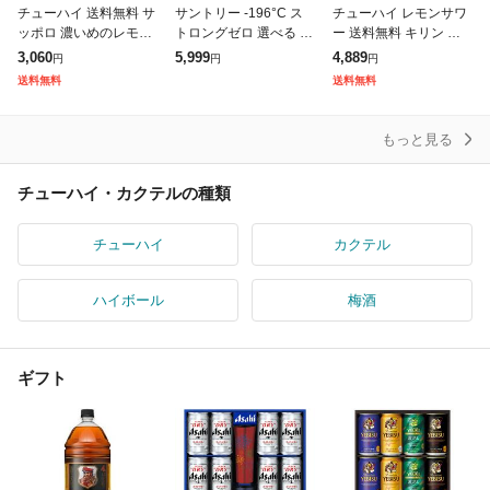
チューハイ 送料無料 サ
サントリー -196°C ス
チューハイ レモンサワ
ッポロ 濃いめのレモン
トロングゼロ 選べる よ
ー 送料無料 キリン 氷
サワー 缶 350ml×1ケー
りどり セット 缶チュー
結 無糖レモン 7% 缶 50
3,060
5,999
4,889
円
円
円
ス/24本(024)『IAS』
ハイ 350ml×48本(2ケ
0ml×1ケース/24本(024)
送料無料
送料無料
ース) [送料無料※一
『IAS』
もっと見る
チューハイ・カクテルの種類
チューハイ
カクテル
ハイボール
梅酒
ギフト