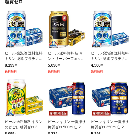
糖質ゼロ
ビール 発泡酒 送料無料
ビール 送料無料 新 サ
ビール 発泡酒 送料無料
キリン 淡麗 プラチナダ
ントリー パーフェクト
キリン 淡麗 プラチナダ
ブル 糖質0 ゼロ プリン
ビール PSB 350ml×1ケ
ブル 糖質0 ゼロ プリン
8,199
5,090
4,500
円
円
円
体0 350ml×2ケース/48
ース/24本(024)『IAS』
体0 350ml×1ケース/24
送料無料
送料無料
送料無料
本(048)『IAS
糖質ゼロ 糖質0
本(024)『IAS
ビール 送料無料 キリン
ビール キリン 一番搾り
ビール キリン 一番搾り
のどごし 糖質ゼロ 350
糖質ゼロ 500ml 缶 24
糖質ゼロ 350ml 缶 24
ml×2ケース/48本(048)
本 1ケース 送料無料
本 1ケース 送料無料
8,099
6,774
5,246