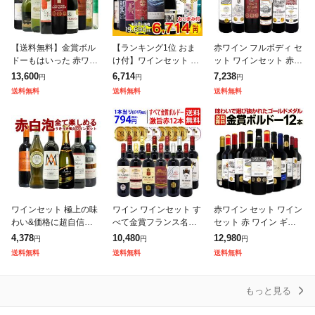
【送料無料】金賞ボル
【ランキング1位 おま
赤ワイン フルボディ セ
ドーもはいった 赤ワイ
け付】ワインセット 10
ット ワインセット 赤
ン&白ワイン&スパーク
本 1本672円 赤白セッ
ワイン ギフト 箱 京橋
13,600
6,714
7,238
円
円
円
リングワイン 家飲みワ
ト 送料無料 (一部除) 金
ワイン 京橋わいん 6本
送料無料
送料無料
送料無料
イン9本セット
賞入り 飲み比べセット
金賞 ボルドー 上質 飲
辛口
み比べ
ワインセット 極上の味
ワイン ワインセット す
赤ワイン セット ワイン
わい&価格に超自信あ
べて金賞フランス名産
セット 赤 ワイン ギフ
り!毎日の食卓に!赤・
地ボルドー激旨赤12本
ト 箱 京橋ワイン 京橋
4,378
10,480
12,980
円
円
円
白・泡が全て入ったう
セット (6種類12本) 送
わいん 12本 750ml 厳
送料無料
送料無料
送料無料
きうき気分6本ワインセ
料無料 ^W0DIA1SE^
選 金賞 飲み比べ 詰め
ット! (送料無料
合
もっと見る