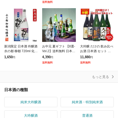
ト運輸 純米酒米一途 純
暮 お歳暮 RSL
誕生日 お祝い ギフト
送料無料
米酒 1.8L 1本
レビューキャンペーン
新潟限定 日本酒 吟醸酒
お中元 夏ギフト 【8選-
大吟醸 だけの 飲み比べ
水の都 柳都 720ml 化粧
Vol.2】送料無料 日本酒
お酒 日本酒 セット 大
箱入 新潟 高野酒造 ギ
ギフト 純米大吟醸 八海
吟醸 1800ml 5本セット
1,650
4,390
11,880
円
円
円
フト プレゼント のし可
山入り 旨飲み8選 飲み
50%OFF 第11弾 酒 地
送料無料
送料無料
日本酒 辛口 お酒 酒
比べ セット 『GFT』
酒 日本酒 ギフ
もっと見る
日本酒の種類
純米大吟醸酒
純米酒・特別純米酒
大吟醸酒
普通酒