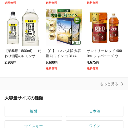
量 アサヒ 父の日 お中
容量 ジャパニーズ AIB
送料無料
送料無料
送料無料
元 夏ギフト 暑中見舞い
【業務用 1800ml】こだ
【白】コスパ抜群 大容
サントリー レッド 400
わり酒場のレモンサワ
量 箱ワイン 白 3Lx4箱
0ml ジャパニーズ ウイ
ーの素 サントリー ソー
【ロスカロス 白】お手
スキー 大容量 suntory r
2,908
6,600
4,675
円
円
円
ダ割専用 40度 1800ml
頃価格で毎日美味しく
ed japanese whisky [長
送料無料
送料無料
1.8L 1.8L リキ
飲める バッグインボッ
クスワイン
もっと見る
大容量サイズの種類
焼酎
日本酒
ウイスキー
ワイン