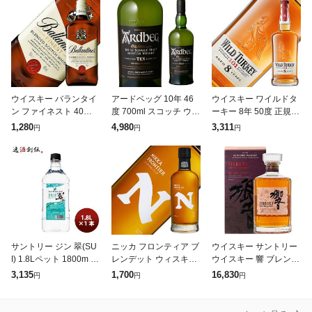
ウイスキー バランタイ
アードベッグ 10年 46
ウイスキー ワイルドタ
ン ファイネスト 40度
度 700ml スコッチ ウイ
ーキー 8年 50度 正規
正規 箱なし 700ml スコ
スキー アイラ シングル
箱なし 1000ml バーボ
1,280
4,980
3,311
円
円
円
ッチ 洋酒
モルト 箱入 ardbeg sco
ン 洋酒
tch whi
サントリー ジン 翠(SU
ニッカ フロンティア ブ
ウイスキー サントリー
I) 1.8Lペット 1800m ×
レンデット ウィスキー
ウイスキー 響 ブレンダ
1本 単品 ジャパニーズ
48度 箱なし 500ml 洋
ーズ チョイス 43度 箱
3,135
1,700
16,830
円
円
円
クラフトジン お酒 ジャ
酒
付 700ml 洋酒
パニーズクラフト