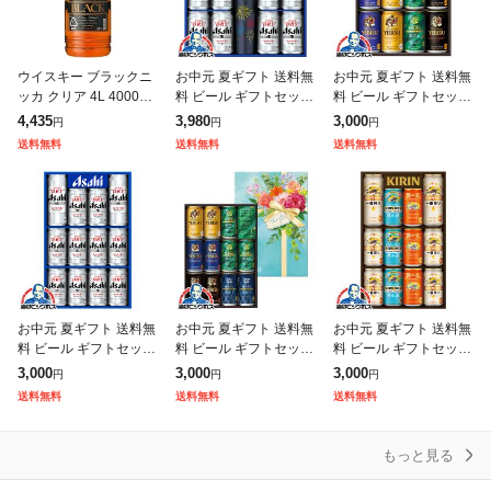
ウイスキー ブラックニ
お中元 夏ギフト 送料無
お中元 夏ギフト 送料無
ッカ クリア 4L 4000ml
料 ビール ギフトセット
料 ビール ギフトセット
ペットボトル 1本 大容
アサヒ SD-PT 冷感タン
サッポロ エビス YDF3
4,435
3,980
3,000
円
円
円
量 アサヒ 父の日 お中
ブラー2個付き スーパ
D『GIFT』
送料無料
送料無料
送料無料
元 夏ギフト 暑中見舞い
ードライ 350ml×12缶
お中元 夏ギフト 送料無
お中元 夏ギフト 送料無
お中元 夏ギフト 送料無
料 ビール ギフトセット
料 ビール ギフトセット
料 ビール ギフトセット
アサヒ AS-3N『GIFT』
サッポロ エビス YDV3
キリン K-IHG3 一番搾
3,000
3,000
3,000
円
円
円
スーパードライ
DEC ヱビス 5種 11缶 E
り 晴れ風 グッドエール
送料無料
送料無料
送料無料
C限定パッケージ『G
3種飲み比べセット『GI
もっと見る