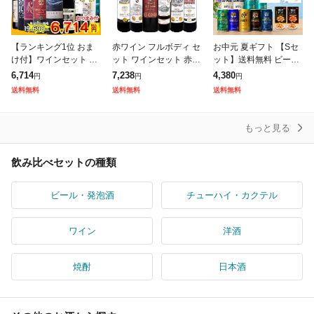
【ランキング1位 おま
赤ワイン フルボディ セ
お中元 夏ギフト 【Sセ
け付】ワインセット 10
ット ワインセット 赤
ット】送料無料 ビール
本 1本672円 赤白セッ
ワイン ギフト 箱 京橋
ギフトセット サッポロ
6,714
7,238
4,380
円
円
円
ト 送料無料 (一部除) 金
ワイン 京橋わいん 6本
おつまみ付き ビール飲
送料無料
送料無料
送料無料
賞入り 飲み比べセット
金賞 ボルドー 上質 飲
み比べセット 350ml×1
辛口
み比べ
2本『
もっと見る
飲み比べセットの種類
ビール・発泡酒
チューハイ・カクテル
ワイン
洋酒
焼酎
日本酒