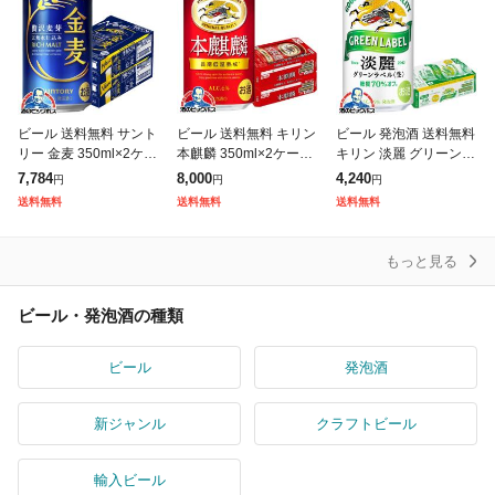
ビール 送料無料 サント
ビール 送料無料 キリン
ビール 発泡酒 送料無料
リー 金麦 350ml×2ケー
本麒麟 350ml×2ケース/
キリン 淡麗 グリーンラ
ス/48本(048)『IAS』 発
48本(048)『IAS』 発泡
ベル 350ml×1ケース/24
7,784
8,000
4,240
円
円
円
泡酒 第3のビール 新ジ
酒 第3のビール 新ジャ
本(024)『IAS』
送料無料
送料無料
送料無料
ャンル s202
ンル
もっと見る
ビール・発泡酒の種類
ビール
発泡酒
新ジャンル
クラフトビール
輸入ビール