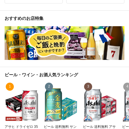
おすすめのお店特集
ビール・ワイン・お酒
人気ランキング
1
2
3
4
アサヒ ドライゼロ 35
ビール 送料無料 サン
ビール 送料無料 アサ
ビー