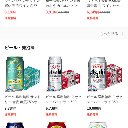
ワイン ワインセット お
単一品種のワインを味
【 すべて長期熟成&金
買い得 赤ワイン 白ワイ
わおう カベルネ・ソー
賞受賞 】 ワインセット
ン わいわい楽しめる 送
ヴィニヨン 赤ワイン 4
すべてスペイン産 赤ワ
6,180
3,910
6,149
6,138
円
9,543
円
円
円
円
料無料 一部除外 辛口 6
本セット 送料無料 一部
イン グランレゼルバ 5
送料無料
送料無料
本 飲み比べ ワイン 白
除外 辛口 ワインセット
本セット 送料無料 一部
チリ
スペイン カ
除外 メダ
もっと見る
ビール・発泡酒
ビール 送料無料 サント
ビール 送料無料 アサヒ
ビール 送料無料 アサヒ
リー 金麦 糖質75%オフ
スーパードライ 500ml×
スーパードライ 350ml×
350ml×2ケース/48本(0
1ケース/24本(024)『IA
2ケース/48本(048)『IA
7,784
6,738
10,000
円
円
円
48)『IAS』 発泡酒 第3
S』
S』
送料無料
送料無料
送料無料
のビール 新ジ