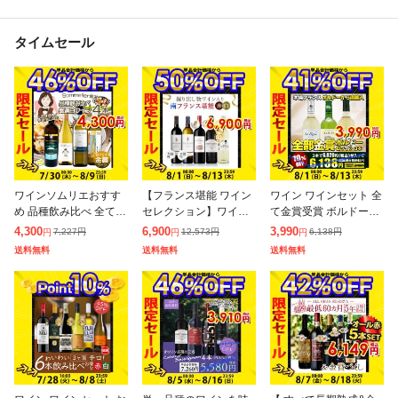
タイムセール
ワインソムリエおすす
【フランス堪能 ワイン
ワイン ワインセット 全
め 品種飲み比べ 全て金
セレクション】ワイン
て金賞受賞 ボルドー白
賞!厳選白ワイン4本セ
ワインセット ボルドー
ワイン 3本セット 送料
4,300
6,900
3,990
7,227
円
12,573
円
6,138
円
円
円
円
ット 辛口 白ワイン ワ
南西フランス ラングド
無料 一部除外 フランス
送料無料
送料無料
送料無料
インセット ソムリエ厳
ック 赤白ワイン 5本セ
ワイン ボルドーワイン
選
ット 金賞 メ
白ワイン