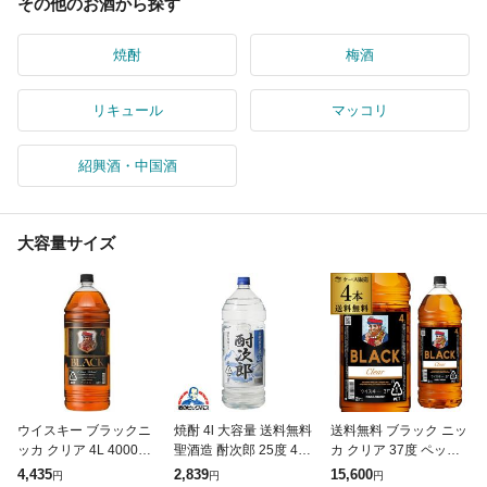
その他のお酒から探す
焼酎
梅酒
リキュール
マッコリ
紹興酒・中国酒
大容量サイズ
ウイスキー ブラックニ
焼酎 4l 大容量 送料無料
送料無料 ブラック ニッ
ッカ クリア 4L 4000ml
聖酒造 酎次郎 25度 4L
カ クリア 37度 ペット
ペットボトル 1本 大容
4000ml×1本『OMS』
4L×4本 ケース販売 大
4,435
2,839
15,600
円
円
円