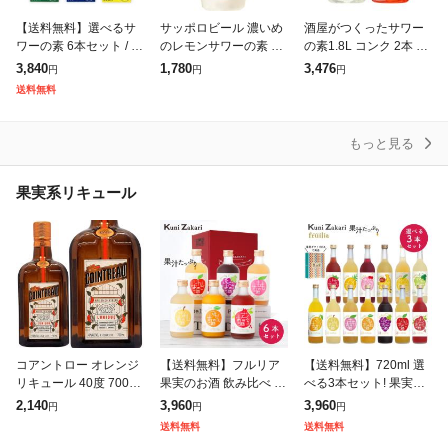
【送料無料】選べるサ
サッポロビール 濃いめ
酒屋がつくったサワー
ワーの素 6本セット / 中
のレモンサワーの素 1.8
の素1.8L コンク 2本 レ
埜酒造 チューハイ サワ
Lペットボトル 返品種
モン1本・ピンクグレー
3,840
1,780
3,476
円
円
円
ー 割材
別B
プフルーツ1本 リキュ
送料無料
ール
もっと見る
果実系リキュール
コアントロー オレンジ
【送料無料】フルリア
【送料無料】720ml 選
リキュール 40度 700ml
果実のお酒 飲み比べ 30
べる3本セット! 果実の
正規品 リキュール ^ZK
0ml×6本セット / 果実酒
リキュール
2,140
3,960
3,960
円
円
円
RYCTJ0^
ギフト 中埜酒造 國盛
送料無料
送料無料
リキュール 飲み比べセ