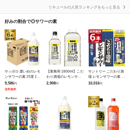
リキュールの人気ランキングをもっと見る
好みの割合で◎サワーの素
サッポロ 濃いめのレモ
【業務用 1800ml】こだ
サントリー こだわり酒
ンサワーの素 25度 180
わり酒場のレモンサワ
場 レモンサワーの素 濃
0ml×6本 ケース販売 レ
ーの素 サントリー ソー
い旨 パック 1.8L×6本(1
9,586
2,908
10,016
円
円
円
サワ レモンサワー AIB
ダ割専用 40度 1800ml
ケース) レサワ 1800ml
送料無料
1.8L 1.8L リキ
[送料無料※一部地