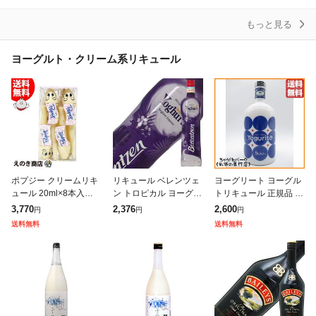
もっと見る
ヨーグルト・クリーム系リキュール
ポプジー クリームリキ
リキュール ベレンツェ
ヨーグリート ヨーグル
ュール 20ml×8本入り
ン トロピカル ヨーグル
トリキュール 正規品 サ
(1パック) リキュール 1
ト 15度 正規 700ml
ントリー 16度 500ml
3,770
2,376
2,600
円
円
円
5度 正規品 送料無料
送料無料
送料無料