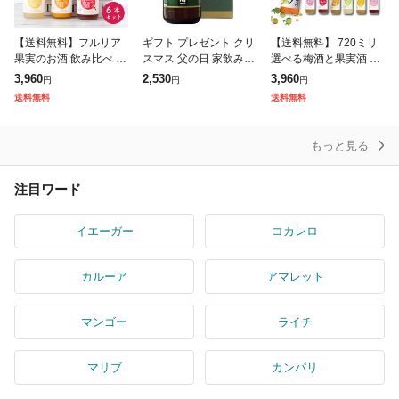
【送料無料】フルリア
ギフト プレゼント クリ
【送料無料】 720ミリ
果実のお酒 飲み比べ 30
スマス 父の日 家飲み 2
選べる梅酒と果実酒 3
0ml×6本セット / 果実酒
9°陶陶酒 銭形印・辛口
本セット/ フルリア fruili
3,960
2,530
3,960
円
円
円
ギフト 中埜酒造 國盛
1000ml瓶 1本 日本 陶
a 梅酒 リキュール ギフ
送料無料
送料無料
リキュール 飲み比べセ
陶酒製造
ト 飲み比べ 飲み比べ
もっと見る
注目ワード
イエーガー
コカレロ
カルーア
アマレット
マンゴー
ライチ
マリブ
カンパリ