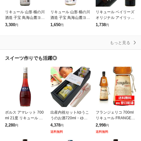
リキュール 山形 楯の川
リキュール 山形 楯の川
リキュール ベイリーズ
酒造 子宝 鳥海山麓ヨー
酒造 子宝 鳥海山麓ヨー
オリジナル アイリッシ
グルト(白ラベル) 8度 1
グルト(白ラベル) 8度 7
ュ クリーム 17度 正規
3,300
1,650
1,738
円
円
円
800ml 1梱包6本まで
20ml
700ml
もっと見る
スイーツ作りでも活躍◎
ボルス アマレット 700
出産内祝セット/ゆうこ
フランジェリコ 700ml
ml 21度 リキュール BO
うのお酒720ml・ゆう
リキュール FRANGELI
LS 杏 杏仁 アーモンド
こう羊羹・ゆうこう焼
CO リキュール イタリ
2,280
4,378
2,998
円
円
円
割り材 カクテル お菓子
き萬・ゆうこうチョコ
ア ヘーゼルナッツ 洋酒
送料無料
送料無料
作り 製菓 プレゼン
饅各1個 珍しい黄色い
リキュール酒 製菓 製
みかんのお酒とお菓子