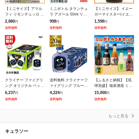
【ミニサイズ】アマル
ミニボトル タランチュ
【ミニサイズ】 イエー
フィ リモンチェッロ バ
ラ アズール 50ml リキ
ガーマイスター(イエガ
イオリンボトル (レモン
ュール 35度 正規品 箱
ーマイスター) ポケット
2,880
998
1,598
円
円
円
チェッロ) 28度 200ml
なし 送料無料
型ボトル 35度 200ml
送料無料
送料無料
送料無料
【リキュール】【香
草・薬草・花
クライナー ファイグリ
送料無料 クライナーフ
【ふるさと納税】【琉
ング オリジナル ペット
ァイグリング ブルーベ
球泡盛】瑞泉酒造 ミニ
20ml×30本 リキュール
リー 20ml×20本 虎S リ
ボトル5本セット 各180
6,237
4,224
15,000
円
円
円
お酒 20度 正規品 いち
キュール フレーバード
ml
送料無料
送料無料
送料無料
ぢく・イチジク 送料無
ウォッカ ドイツ
料
もっと見る
キュラソー