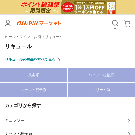
カテゴリ
すべて
ビール・ワイン・お酒
リキュール
価格
すべて
リキュール
支払い方法
すべて
リキュールの商品をすべて見る
その他の条件
果実系
ハーブ・植物系
送料無料
タイムセール
ナッツ・種子系
クリーム系
Pontaパス特典対象すべて
ポイントUPセレクトのみ
サンキュー配送対象
レビューキャンペーン
カテゴリから探す
キュラソー
キーワード
ナッツ・種子系