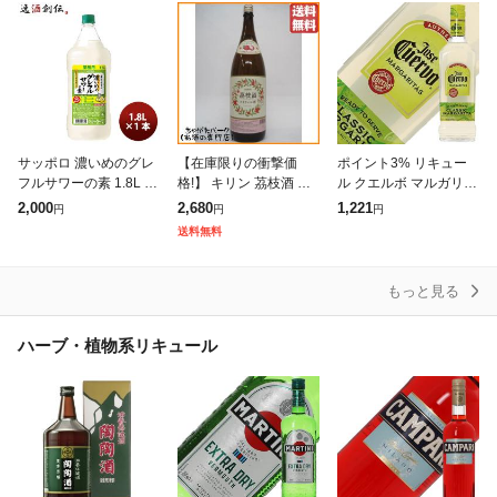
サッポロ 濃いめのグレ
【在庫限りの衝撃価
ポイント3% リキュー
フルサワーの素 1.8L 1
格!】 キリン 茘枝酒 ら
ル クエルボ マルガリー
本 リキュール お酒 180
いちちゅう ライチのお
タ 18度 正規 700ml
2,000
2,680
1,221
円
円
円
0ml ペットボトル 父の
酒 1800ml
送料無料
日 お中元 夏ギフト 暑
もっと見る
ハーブ・植物系リキュール