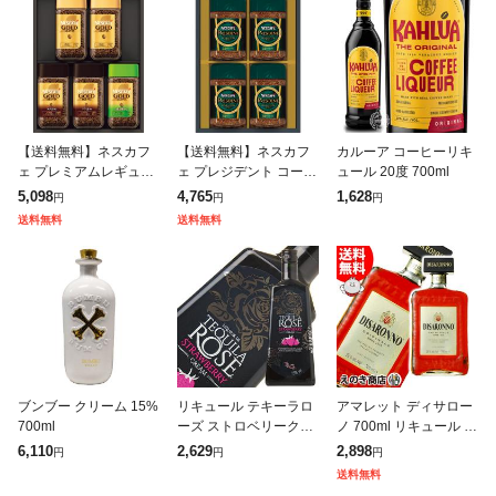
【送料無料】ネスカフ
【送料無料】ネスカフ
カルーア コーヒーリキ
ェ プレミアムレギュラ
ェ プレジデント コーヒ
ュール 20度 700ml
ーソリュブルコーヒー
ーギフト
5,098
4,765
1,628
円
円
円
ギフト
送料無料
送料無料
ブンブー クリーム 15%
リキュール テキーラロ
アマレット ディサロー
700ml
ーズ ストロベリークリ
ノ 700ml リキュール 2
ーム 15度 正規 700ml
8度 並行輸入品 箱なし
6,110
2,629
2,898
円
円
円
送料無料
送料無料