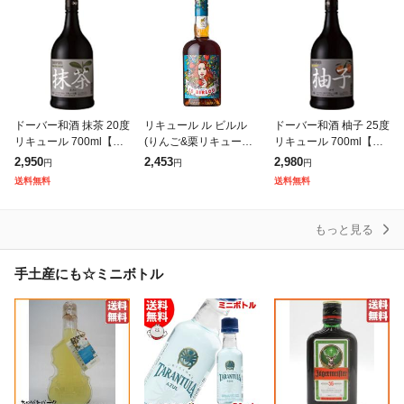
ドーバー和酒 抹茶 20度
リキュール ル ビルル
ドーバー和酒 柚子 25度
リキュール 700ml【送
(りんご&栗リキュール)
リキュール 700ml【送
料無料】
700ml liqueur お酒 カ
料無料】
2,950
2,453
2,980
円
円
円
クテル
送料無料
送料無料
もっと見る
手土産にも☆ミニボトル