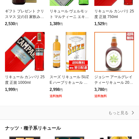
ギフト プレゼント クリ
リキュール ヴェルモッ
リキュール カンパリ 25
スマス 父の日 家飲み 2
ト マルティーニ エキス
度 正規 750ml
9°陶陶酒 銭形印・辛口
トラ ドライ 18度 750m
2,530
1,389
1,529
円
円
円
1000ml瓶 1本 日本 陶
l
陶酒製造
リキュール カンパリ 25
スーズ リキュール SUZ
ジョシー アールグレイ
度 正規 1000ml
E ハーブリキュール 70
ティーリキュール 20度
0ml フランス産 食前酒
700ml
1,999
2,998
3,780
円
円
円
洋酒 スピリッツ カクテ
送料無料
送料無料
ル 家飲み
もっと見る
ナッツ・種子系リキュール