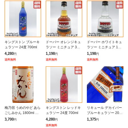
キングストン ブルーキ
ドーバー オレンジキュ
ドーバー ホワイトキュ
ュラソー 24度 700ml
ラソー ミニチュア 35度
ラソー ミニチュア 100
100ml 【リキュール】
ml【リキュール】 送料
4,280
1,198
1,198
円
円
円
送料無料 ちゃがたパー
無料 ちゃがたパーク
送料無料
送料無料
送料無料
ク
梅乃宿 うめのやど あら
キングストン レッドキ
リキュール デカイパー
ごしみかん 1800ml 奈
ュラソー 24度 700ml
ブルーキュラソー 20度
良県 梅の宿酒造 リキュ
正規 700ml
3,700
4,280
1,375
円
円
円
ール お中元 誕生日 お
送料無料