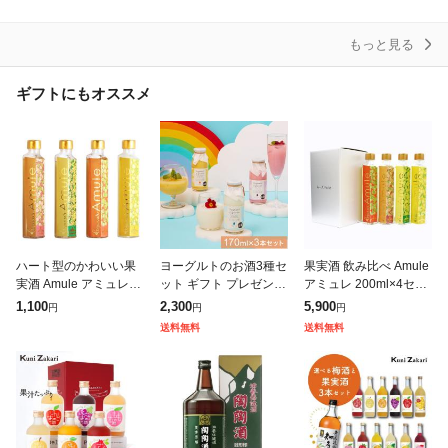
祝い ギフト レビューキ
ャン
もっと見る
ギフトにもオススメ
ハート型のかわいい果
ヨーグルトのお酒3種セ
果実酒 飲み比べ Amule
実酒 Amule アミュレ 2
ット ギフト プレゼント
アミュレ 200ml×4セッ
00ml 梅酒 桃酒 柚子酒
プチギフト 贈答用 贈り
ト 梅酒 桃酒 柚子酒 白
1,100
2,300
5,900
円
円
円
白ぶどう酒 ギフト プレ
物 手土産 ヨーグルト
ぶどう酒 ギフト プレゼ
送料無料
送料無料
ゼント リキュール 日本
お酒 菊水酒造 菊水 リ
ント リキュール 日
キュール