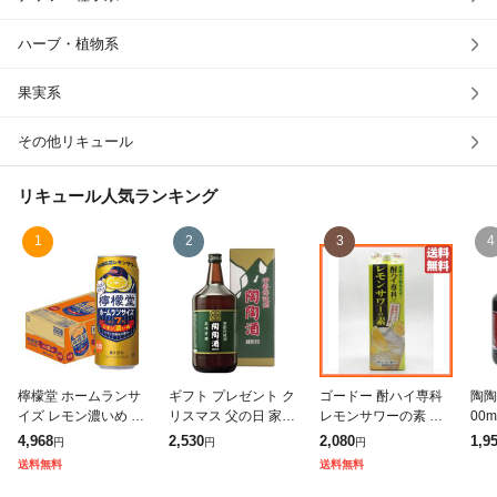
除外ワード
ハーブ・植物系
果実系
その他リキュール
リキュール
人気ランキング
1
2
3
4
檸檬堂 ホームランサ
ギフト プレゼント ク
ゴードー 酎ハイ専科
陶陶
イズ レモン濃いめ 50
リスマス 父の日 家飲
レモンサワーの素 紙
00
0ml×1ケース/24本
み 29°陶陶酒 銭形
パック 25度 1800ml
ギフ
4,968
2,530
2,080
1,9
円
円
円
印・辛口 1000ml瓶 1
【国産リキュール】
送料無料
送料無料
本 日本 陶陶酒製造