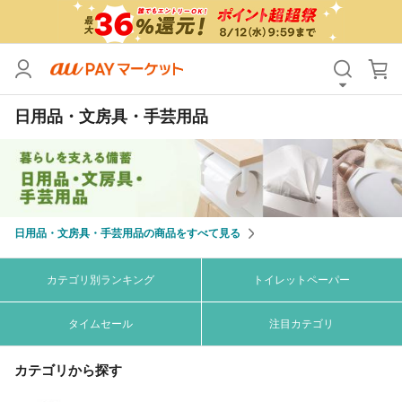
カテゴリ
すべて
日用品・文房具・手芸用品
価格
すべて
支払い方法
すべて
その他の条件
日用品・文房具・手芸用品の商品をすべて見る
送料無料
タイムセール
Pontaパス特典対象すべて
ポイントUPセレクトのみ
カテゴリ別ランキング
トイレットペーパー
サンキュー配送対象
レビューキャンペーン
タイムセール
注目カテゴリ
カテゴリから探す
キーワード