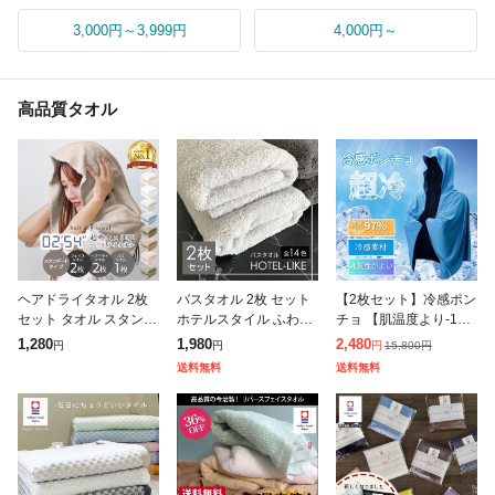
3,000円～3,999円
4,000円～
高品質タオル
ヘアドライタオル 2枚
バスタオル 2枚 セット
【2枚セット】冷感ポン
セット タオル スタンダ
ホテルスタイル ふわふ
チョ 【肌温度より-15°
ードタイプ フェイスタ
わ 厚手 吸水 ホテルラ
C 冷却】クールパーカ
1,280
1,980
2,480
15,800
円
円
円
円
オル バスタオル 1枚 40
イク 1000匁 ホテル仕
ー 冷感タオル 冷感スト
送料無料
送料無料
×100 80×33 120×6
様 [M便 1/3]
ール 冷却100% 冷感繊
維使用