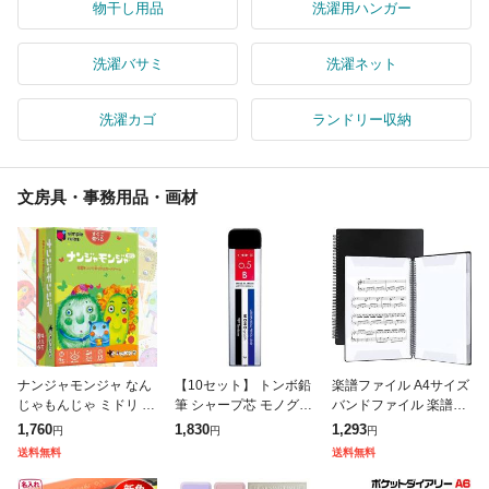
物干し用品
洗濯用ハンガー
洗濯バサミ
洗濯ネット
洗濯カゴ
ランドリー収納
文房具・事務用品・画材
ナンジャモンジャ なん
【10セット】 トンボ鉛
楽譜ファイル A4サイズ
じゃもんじゃ ミドリ カ
筆 シャープ芯 モノグラ
バンドファイル 楽譜入
ードゲーム 2〜6人 4
フ 0.5 B モノカラー To
れ 楽譜ホルダー 無地
1,760
1,830
1,293
円
円
円
才〜 アナログゲーム テ
mbow-R5-MGB01X10
黒 2面40ページ 直接書
送料無料
送料無料
ーブルゲーム ボードゲ
雑貨(代引不可
き込めるデザイン 見開
ーム 送料無
き 吹奏