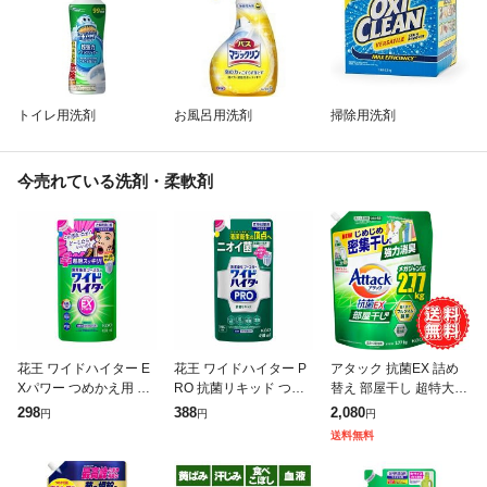
トイレ用洗剤
お風呂用洗剤
掃除用洗剤
今売れている洗剤・柔軟剤
花王 ワイドハイター E
花王 ワイドハイター P
アタック 抗菌EX 詰め
Xパワー つめかえ用 45
RO 抗菌リキッド つめ
替え 部屋干し 超特大
0ml
かえ用 450ml
ゾンビ臭 洗濯洗剤 液体
298
388
2,080
円
円
円
じめじめ 密集干し 強力
送料無料
消臭 抗菌 防カビ 花王
衣