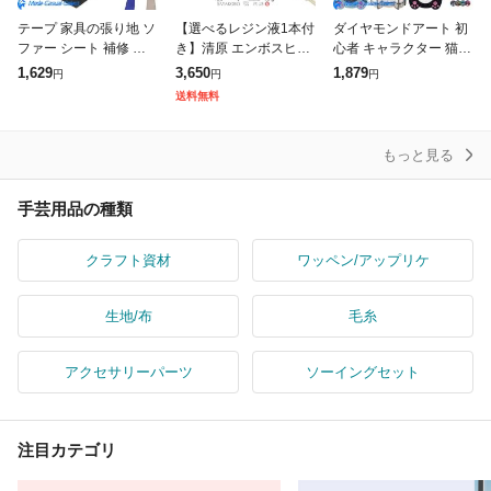
テープ 家具の張り地 ソ
【選べるレジン液1本付
ダイヤモンドアート 初
ファー シート 補修 補
き】清原 エンボスヒー
心者 キャラクター 猫
修テープ 補修テープ 布
ター 2段階スイッチ 1年
キャット 犬 いぬ 6-8点
1,629
3,650
1,879
円
円
円
補修テープ 補修テープ
保証付 送料無料 レジン
セット コースター ゴッ
送料無料
手芸用品 強力粘着 織物
モールド レジン液 消泡
ホ ビーズアート キット
補修テー
UV
収納
もっと見る
手芸用品の種類
クラフト資材
ワッペン/アップリケ
生地/布
毛糸
アクセサリーパーツ
ソーイングセット
注目カテゴリ