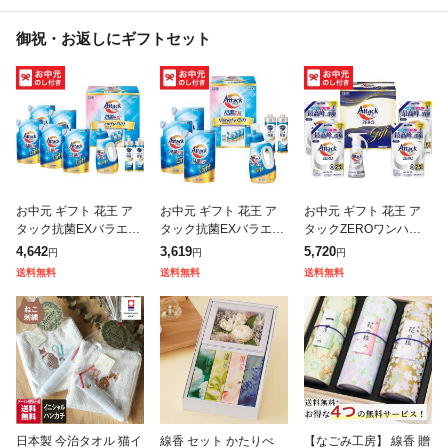
御祝・お返しにギフトセット
お中元 ギフト 花王 ア
お中元 ギフト 花王 ア
お中元 ギフト 花王 ア
タック抗菌EXバラエテ
タック抗菌EXバラエテ
タックZEROワンハン
ィギフト K・AU-40A
ィギフト K・AU-30A
ドギフト KAN50A 送料
4,642
3,619
5,720
円
円
円
送料無料 メーカー直送
送料無料 メーカー直送
無料 メーカー直送 LTD
送料無料
送料無料
送料無料
LTDU / 洗剤 お中元ギフ
LTDU / 洗剤 お中元ギフ
U / 洗剤 お中元ギフト
日本製 今治タオル 猫イ
線香 セット かたりべ
【なごみ工房】 線香 贈