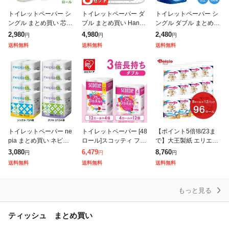
トイレットペーパー シ
トイレットペーパー ダ
トイレットペーパー シ
ングル まとめ買い 芯な
ブル まとめ買い Hanat
ングル ダブル まとめ買
し 超ロング 5倍巻き 再
aba ボタニカルシャワ
い 2倍巻き 8ロール×4
2,980
4,980
2,480
円
円
円
生紙トイレットロール
ートイレットペーパー
個パック 32ロール 1.5
送料無料
送料無料
送料無料
250m 4ロール×4個セッ
1.5倍巻き 34.5m 8R×
倍巻き 芯あり 長持ち
ト ト
トイ
トイレットペーパー ne
トイレットペーパー [48
【ポイント5倍!8/23ま
pia まとめ買い ネピア
ロール]スコッティ フラ
で】大王製紙 エリエー
ネピネピ トイレットロ
ワーパック 3倍長持ち
ル消臭+トイレット8ロ
3,080
6,479
8,760
円
円
円
ール シングル ダブル 1.
トイレット 12ロール×4
ールダブル 12個 | エリ
送料無料
送料無料
送料無料
5倍巻き 8ロール 4個セ
75mダブル トイレ トイ
エール 消臭 トイレット
ペー
もっと見る
ティッシュ まとめ買い