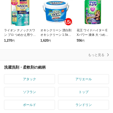
ライオン ナノックスワ
オキシクリーン 漂白剤
花王 ワイドハイター E
ン プロ つめかえ用ウル
オキシクリーン 1.5kg
Xパワー 液体 大 つめか
トラジャンボ 1400g 返
新生活 酸素系漂白剤 粉
え用 820ml
1,270
1,620
556
円
円
円
品種別A
末タイプ 漂白剤 洗濯
掃除 マルチ洗剤 黄ばみ
汗
もっと見る
洗濯洗剤・柔軟剤の銘柄
アタック
アリエール
ソフラン
トップ
ボールド
ランドリン