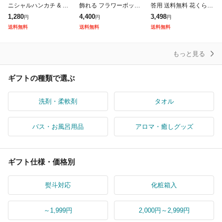
ニシャルハンカチ & ゆ
飾れる フラワーボック
答用 送料無料 花くらべ
ずハンドクリーム ギフ
ス ギフト アレンジメン
3筒セット 桐箱入 奥野
1,280
4,400
3,498
円
円
円
トセット タオルハンカ
トフラワー ( ギフトセ
晴明堂 お線香 お香 進
送料無料
送料無料
送料無料
チ Komichi Neko 猫 イ
ット お線香 フラワー
物 進物線香 喪中見舞い
進物線香
のし
もっと見る
ギフトの種類で選ぶ
洗剤・柔軟剤
タオル
バス・お風呂用品
アロマ・癒しグッズ
ギフト仕様・価格別
熨斗対応
化粧箱入
～1,999円
2,000円～2,999円