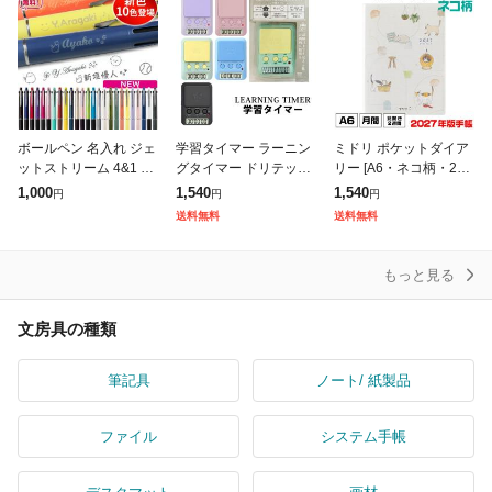
ボールペン 名入れ ジェ
学習タイマー ラーニン
ミドリ ポケットダイア
ットストリーム 4&1 名
グタイマー ドリテック
リー [A6・ネコ柄・224
前入り 0.5mm 0.7mm
タイマー式学習法 小学
43006] 2027年度版 令
1,000
1,540
1,540
円
円
円
0.38mm ペン 三菱鉛筆
生 中学生 社会人 試験
和09年 手帳 スケジュー
送料無料
送料無料
ギフト uni
勉強 テスト勉強 勉強
ル カレンダー デザ
かわいい お
もっと見る
文房具の種類
筆記具
ノート/ 紙製品
ファイル
システム手帳