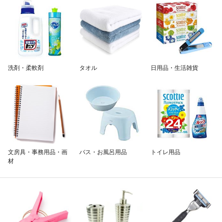
除外ワード
洗剤・柔軟剤
タオル
日用品・生活雑貨
文房具・事務用品・画
バス・お風呂用品
トイレ用品
材