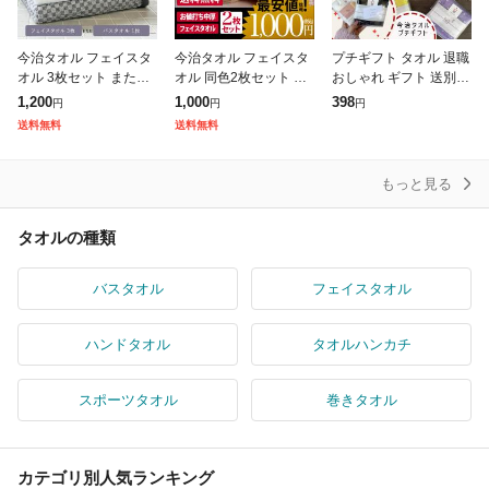
今治タオル フェイスタ
今治タオル フェイスタ
プチギフト タオル 退職
オル 3枚セット または
オル 同色2枚セット リ
おしゃれ ギフト 送別会
バスタオル 1枚 タオル
バース 日本製 お試し 1
お返し 500円 以下 プレ
1,200
1,000
398
円
円
円
国産 日本製 最高級 吸
000円ポッキリ ぽっき
ゼント タオルハンカチ
送料無料
送料無料
水力 やわらか 今治 デ
り 送料無料
お礼 子供用 女性 今治
イ
もっと見る
タオルの種類
バスタオル
フェイスタオル
ハンドタオル
タオルハンカチ
スポーツタオル
巻きタオル
カテゴリ別人気ランキング