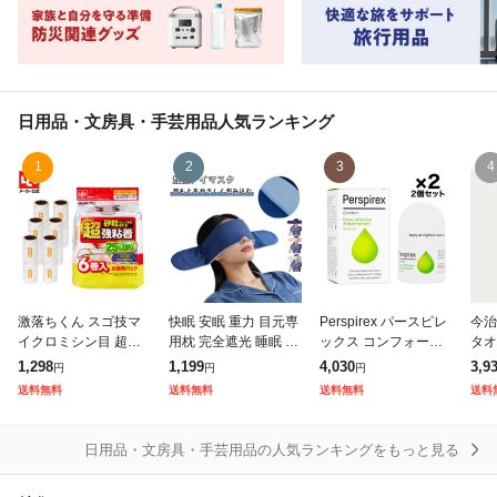
日用品・文房具・手芸用品
人気ランキング
1
2
3
4
激落ちくん スゴ技マ
快眠 安眠 重力 目元専
Perspirex パースピレ
今治
イクロミシン目 超強
用枕 完全遮光 睡眠 ア
ックス コンフォート
タオ
粘 粘着クリーナー ス
イマスク 250g 加圧ア
20ml ロールオン 2本
タオ
1,298
1,199
4,030
3,9
円
円
円
ペア 70周6P 粘着クリ
イマスク 遮光 アイピ
4×
送料無料
送料無料
送料無料
送料
ーナー ミシン目 切り
ロー 夏用 飛行機 リラ
吸水
やすい 粘着ローラ
ックスグ
め買
日用品・文房具・手芸用品の人気ランキングをもっと見る