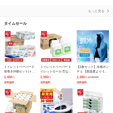
(200組
ソフ
もっと見る
タイムセール
トイレットペーパー 2
トイレットペーパー ト
【2枚セット】冷感ポン
倍巻き(4個セット)トイ
イレットロール 芯なし
チョ 【肌温度より-15°
レットペーパー 芯あり
[16個]芯なし再生紙トイ
C 冷却】クールパーカ
2,480
2,980
2,480
15,800
円
円
円
円
8ロール 全3種類 ダブル
レットロール250m 4R
ー 冷感タオル 冷感スト
送料無料
送料無料
送料無料
シングル 長持ち トイレ
×4P 再生紙 5倍巻 FSC
ール 冷却100% 冷感繊
ットロー
認
維使用