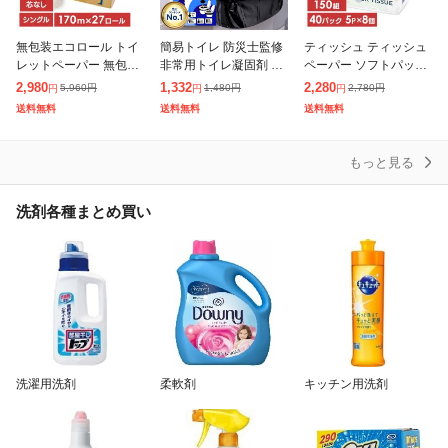
無包装エコロール トイ
簡易トイレ 防災士監修
ティッシュ ティッシュ
レットペーパー 無包装
非常用トイレ凝固剤 15
ペーパー ソフトパック
エコロール 古紙 エコ
年保存 1人30日分 防災
150組x5P [8個セット]
2,980
1,332
2,280
5,960
円
1,480
円
2,780
円
円
円
円
大容量 無包装エコロー
士監修 防災グッズ 除菌
日用消耗品 家庭用 ソフ
送料無料
送料無料
送料無料
ル170m×27巻 JPノー
消臭 携帯トイレ 防災グ
トパックティッシュ テ
コア 無
ッ
ィシ
もっと見る
洗剤各種まとめ買い
洗濯用洗剤
柔軟剤
キッチン用洗剤