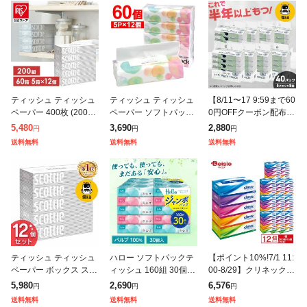
ティッシュ ティッシュ
ティッシュ ティッシュ
【8/11〜17 9:59まで60
ペーパー 400枚 (200組)
ペーパー ソフトパック
0円OFFクーポン配布】
× 5箱 [12個セット]スコ
まとめ買い ティッシュ
ティッシュ ティッシュ
5,480
3,690
2,880
円
円
円
ッティ ティシュー ホワ
300枚(150組) 60個 5個
ペーパー ソフトパック
送料無料
送料無料
送料無料
イトパッケージ ティ
入り×12袋 ティッシュ
まとめ買い ティッシュ
ティッシュ ティッシュ
ハロー ソフトパックテ
【ポイント10%!7/1 11:
ペーパー ボックス スコ
ィッシュ 160組 30個 5
00-8/29】クリネックス
ッティ ボックスティッ
221 ユニバーサル・ペ
ティシュー 360枚 180
5,980
2,690
6,576
円
円
円
シュ まとめ買い スコッ
ーパー ティッシュ ティ
組 5箱 ×12個セット | ク
送料無料
送料無料
送料無料
ティ ティッシュ 400枚
ッシュペーパー 箱なし
リネッ