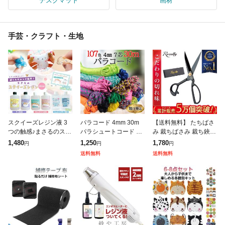
デスクマット
画材
手芸・クラフト・生地
スクイーズレジン液 3
パラコード 4mm 30m
【送料無料】 たちばさ
つの触感♪まさるのスク
パラシュートコード テ
み 裁ちばさみ 裁ち鋏
イーズレジン セット グ
ントロープ ガイドロー
洋裁 たちばさみ 手芸
1,480
1,250
1,780
円
円
円
ミ わらびもち こんにゃ
プ 手芸 7芯 107色 ハン
はさみ 裁縫 裁ちばさみ
送料無料
送料無料
くゼリー ぷにぷに 透明
ドメイド ブレスレット
布切りはさみ 裁ちはさ
原液 Gr
犬
み 裁縫ハ