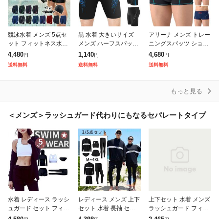
競泳水着 メンズ 5点セ
黒 水着 大きいサイズ
アリーナ メンズ トレー
ット フィットネス水着
メンズ ハーフスパッツ
ニングスパッツ ショー
【auPay1位!】SPALTA
競泳水着 ジム スイミン
トレッグ スイムウエア
4,480
1,140
4,680
円
円
円
X 競泳水着 ゴーグル キ
グパンツ UVカット 水
スイミング 水泳 競泳水
送料無料
送料無料
送料無料
ャップ セットスイミン
泳パンツ スイムウェア
着 練習用 トレーニング
グ
スイミン
ブラック
もっと見る
＜メンズ＞ラッシュガード代わりにもなるセパレートタイプ
水着 レディース ラッシ
レディース メンズ 上下
上下セット 水着 メンズ
ュガード セット フィッ
セット 水着 長袖 セパ
ラッシュガード フィッ
トネス水着 体型カバー
レート フィットネス 男
トネス セパレート 半袖