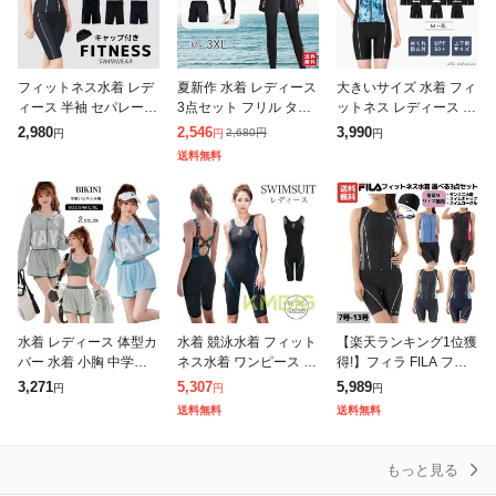
フィットネス水着 レデ
夏新作 水着 レディース
大きいサイズ 水着 フィ
ィース 半袖 セパレート
3点セット フリル タン
ットネス レディース セ
体型カバー 着痩せ 前開
キニ セパレート 体型カ
パレート 半袖 フィット
2,980
2,546
3,990
2,680
円
円
円
円
き めくれ防止 キャップ
バー 長袖ラッシュ 露出
ネス水着 体型カバー 8L
送料無料
付き 3点セット 大きい
控えめ ハイウエスト 無
7L 6L 5L 4L 3L
サイズ
地 ワ
水着 レディース 体型カ
水着 競泳水着 フィット
【楽天ランキング1位獲
バー 水着 小胸 中学生
ネス水着 ワンピース フ
得!】フィラ FILA フィ
高校生 水着 3点セット
ィットネス水着 オール
ットネス水着 選べる3
3,271
5,307
5,989
円
円
円
女の子 学生 スポーツ水
インワン レディース 体
点セット ゴーグル スイ
送料無料
送料無料
着 ラッシュガード ショ
系カバー スリムデザイ
ムキャップ付き レディ
ート
ン フィッ
ース セパ
もっと見る