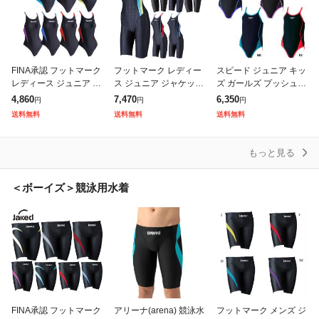
FINA承認 フットマーク
フットマーク レディー
スピード ジュニア キッ
レディース ジュニア ジ
ス ジュニア ジャケッド
ズ ガールズ プッシュア
ャケッド エキスパート
エキスパート タイプ2 J
ップターンズスーツ Pu
4,860
7,470
6,350
円
円
円
タイプ2 Jaked EXPER
aked EXPERT TYPE2 J
sh Up TurnS Suit スイ
送料無料
送料無料
送料無料
T TYPE2 J-
-ELASTIC
ムウエア スイミン
もっと見る
＜ボーイズ＞競泳用水着
FINA承認 フットマーク
アリーナ(arena) 競泳水
フットマーク メンズ ジ