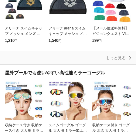
アリーナ スイムキャッ
アリーナ arena スイム
【メール便送料無料】
プ メッシュ メンズ レ
キャップ メッシュ メン
ビジョンクエスト VISI
ディース メッシュキャ
ズ レディース メッシュ
ON QUEST スイムキャ
1,210
1,540
399
円
円
円
ップ ARN-6414 arena
キャップ AS5SSC41U-
ップ メッシュ メンズ
BKSL
レディース メッシュキ
ャップ
もっと見る
屋外プールでも使いやすい高性能ミラーゴーグル
収納ケース付き 収納ケ
スイムゴーグル ゴーグ
収納ケース付き ゴーグ
ース付き 大人用 ミラー
ル 大人用 ミラー加工 U
ル 水泳 大人用 ミラー
ミラーレンズ ミラーゴ
Vカット 曇り止め レデ
UVカット ミラーゴーグ