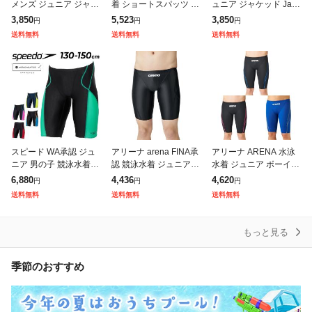
メンズ ジュニア ジャケ
着 ショートスパッツ ジ
ュニア ジャケッド Jake
ッド エキスパート タイ
ュニア レーシングスパ
d J-ELASTICO STR メ
3,850
5,523
3,850
円
円
円
プ2 Jaked EXPERT TY
ッツ ハーフレッグ AS6
ンズトランクス スイム
送料無料
送料無料
送料無料
PE2 J-EL
SRC54B-BKBL
ウエア スイミング
スピード WA承認 ジュ
アリーナ arena FINA承
アリーナ ARENA 水泳
ニア 男の子 競泳水着 1
認 競泳水着 ジュニア
水着 ジュニア ボーイズ
30-150cm 公式大会可
アクアストライプDス
競泳用水着ハーフスパ
6,880
4,436
4,620
円
円
円
Speedo フレックスシ
パッツ ARN-2052MJ-B
ッツ ARN1022MJ
送料無料
送料無料
送料無料
グマニュージュニアジ
KBK
ャ
もっと見る
季節のおすすめ