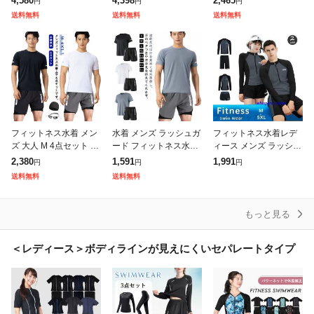
4,580
4,398
2,465
円
円
円
フィットネス セットア
女ゾンチーブラウス シ
サーフパンツ UVカット
送料無料
送料無料
送料無料
ップ 水陸両用 長袖 オ
ャツ スイムウェア レギ
大きいサイズ ビーチや
シャレ 5
ンス 体型
プール
フィットネス水着 メン
水着 メンズ ラッシュガ
フィットネス水着レデ
ズ 大人 M 4点セット 2X
ード フィットネス水着
ィース メンズ ラッシュ
L 体型カバー 海水パン
半袖 Tシャツ ハーフパ
ガード セパレート 長袖
2,380
1,591
1,991
円
円
円
ツ ラッシュガード おし
ンツ 2点セット セパレ
大きいサイズ 体型カバ
送料無料
送料無料
ゃれ 3XL 男性 大きいサ
ート フィットネス 水陸
ー めくれ防止 40代 50
両用 サ
代 上下
もっと見る
＜レディース＞ボディラインが見えにくいセパレートタイプ