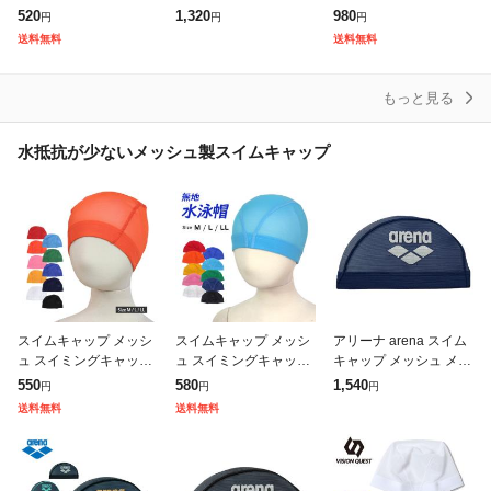
女兼用 水泳帽 防水 ス
ムキャップ シリコン 水
イプ) | ベーシックなシ
520
1,320
980
円
円
円
イミング 競泳 伸縮 髪
泳小物 N2JWB044
リコン製水泳キャップ /
送料無料
送料無料
濡れない 保護 フィット
水泳キャップ 水泳帽 シ
ネス ス
リコンキ
もっと見る
水抵抗が少ないメッシュ製スイムキャップ
スイムキャップ メッシ
スイムキャップ メッシ
アリーナ arena スイム
ュ スイミングキャップ
ュ スイミングキャップ
キャップ メッシュ メン
水泳帽子 キッズ 子供
無地 水泳帽子 キッズ
ズ レディース メッシュ
550
580
1,540
円
円
円
大人 フィットネス スク
子供 大人 フィットネス
キャップ AS5SSC41U-
送料無料
送料無料
ール水着
スクール水着
NVSL