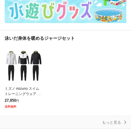
泳いだ身体を暖めるジャージセット
ミズノ mizuno スイム
トレーニングウェア 上
下 サーマルチャージ ウ
27,850
円
ォーマージャケット パ
送料無料
ンツ N2JCA000 N2J
もっと見る