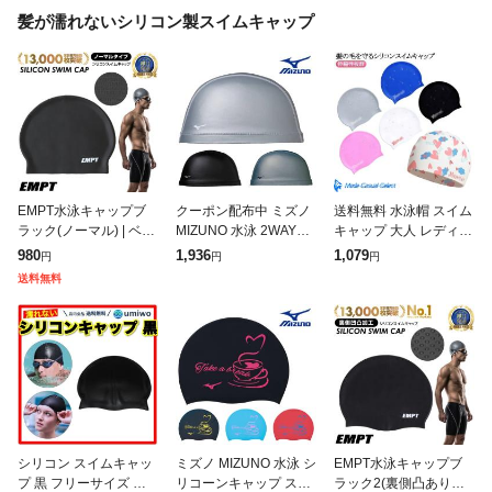
髪が濡れないシリコン製スイムキャップ
EMPT水泳キャップブ
クーポン配布中 ミズノ
送料無料 水泳帽 スイム
ラック(ノーマル) | ベー
MIZUNO 水泳 2WAYシ
キャップ 大人 レディー
シックなシリコン製ス
リコーンキャップ スイ
ス メンズ シリコンスイ
980
1,936
1,079
円
円
円
イムキャップ / スイム
ムキャップ シリコン 水
ムキャップ 水泳帽 水泳
送料無料
キャップ 水泳キャップ
泳小物 2024年春夏モデ
スイミングキャップ ロ
シリコンス
ル
ングヘア
シリコン スイムキャッ
ミズノ MIZUNO 水泳 シ
EMPT水泳キャップブ
プ 黒 フリーサイズ 男
リコーンキャップ スイ
ラック2(裏側凸ありタ