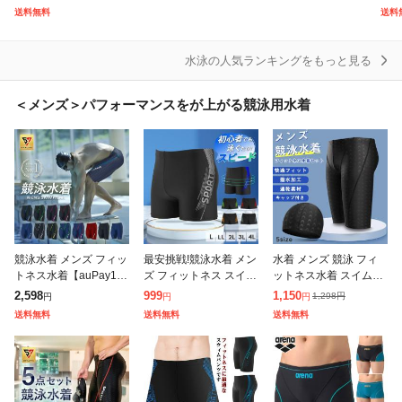
パッツ ハーフレッグ
せ 前開き めくれ防止
きいサイズ) プラセー
プレ
送料無料
送料
AQUAFORCE FUSIO
キャップ付き 3点セッ
ム スイミング 競泳 水
299
N-ON
ト 大きいサイズ
球 202
水泳の人気ランキングをもっと見る
＜メンズ＞パフォーマンスをが上がる競泳用水着
競泳水着 メンズ フィッ
最安挑戦!競泳水着 メン
水着 メンズ 競泳 フィ
トネス水着【auPay1
ズ フィットネス スイミ
ットネス水着 スイムウ
位!】SPALTAX 競泳用
ングパンツ スイムパン
ェア 競パン スイミング
2,598
999
1,150
1,298
円
円
円
円
水着 ひざ丈 スイミング
ツ 練習用 競技用 男子
パンツ セット 水泳 プ
送料無料
送料無料
送料無料
パンツ メンズ 水着 フ
プール ジム スイミング
ール キャンプ付き 競泳
ィッ
ウェア
水着 メン