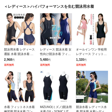
＜レディース＞ハイパフォーマンスを生む競泳用水着
競泳用水着 レディース
レディース 競泳水着 女
オールインワン 学校用
通販 水着 競泳水着 練
性向け競泳水着 フィッ
レディース フィットネ
習用 ジュニア女子 ワン
トネス 水着 フロントジ
ス水着 水着 パッド入り
2,968
5,480
1,320
円
円
円
ピース 大きいサイズ m
ップ オールインワン ス
ノースリーブ 競泳用 水
送料無料
送料無料
送料無料
l xl 2xl サイズ シン
イミング ハーフスパッ
着 女性 練習用 お腹カ
ツ スイムウ
バー 競
水着 フィットネス水着
MIZUNO(ミズノ)競泳用
競泳水着 レディース水
練習用 競泳水着 ワンピ
水着 GX・SONIC LITE
着 競泳用 水着レディー