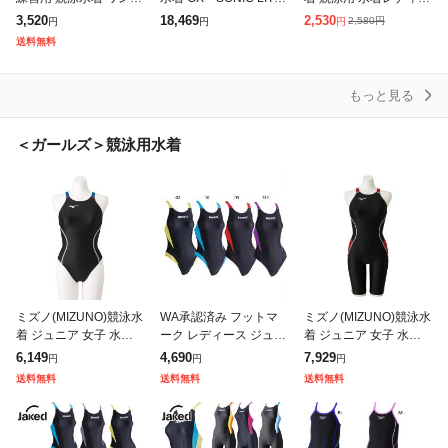
ース 速乾 体型カバー
ハーフスーツ(N2MGC2
ス フィットネス 無地
3,520
18,469
2,530
2,580
円
円
円
円
競泳用 水着 レディース
11)WORLD AQUATICS
レディース 競泳水着 ス
送料無料
大きいサイズ スリムデ
承認モ
イムウェア レディース
ザイン
競泳用水着
もっと見る
＜ガールズ＞競泳用水着
ミズノ(MIZUNO)競泳水
WA承認済み フットマ
ミズノ(MIZUNO)競泳水
着 ジュニア 女子 水泳
ーク レディース ジュニ
着 ジュニア 女子 水泳
ミディアムカット WA
ア ジャケッド Jaked J-
ハーフスーツ レースオ
6,149
4,690
7,929
円
円
円
承認モデル N2MA1424
ELASTICO STR ワンピ
ープンバック N2MG14
送料無料
送料無料
送料無料
91(Jr)
ース スイムウエア
2496(Jr)