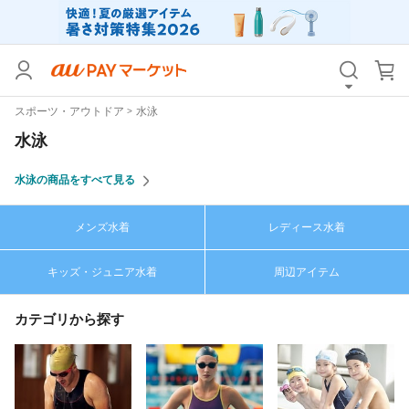
カテゴリ
すべて
スポーツ・アウトドア
水泳
価格
すべて
水泳
支払い方法
すべて
水泳の商品をすべて見る
その他の条件
メンズ水着
レディース水着
送料無料
タイムセール
キッズ・ジュニア水着
周辺アイテム
Pontaパス特典対象すべて
ポイントUPセレクトのみ
サンキュー配送対象
レビューキャンペーン
カテゴリから探す
キーワード