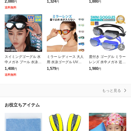
2,080
1,324
1,880
円
円
円
ーグル くもり止め UV
ィース 水泳 ミラーゴー
ル スイミングゴーグル
送料無料
カット メンズ 曇り止め
グル プール 水漏れ防止
メンズ レディース ラー
調節可能
メンズ
ジフレー
スイミングゴーグル 水
ミラー レディース 大人
度付き ゴーグル ミラー
中メガネ プール 水泳
用 水泳ゴーグル UVカ
レンズ 水中メガネ 近視
ジム フィットネス 海水
ット ゴーグル メッキ加
レンズ プール 水泳 ジ
1,408
1,579
1,980
円
円
円
浴 大人用 レディース
工 メンズ 水泳 スイム
ム フィットネス 海水浴
送料無料
メンズ シリコンゴム ポ
ゴーグル ミラーゴーグ
レディース メンズ ユニ
リカーボネ
ル 曇り止
セッ
もっと見る
お役立ちアイテム