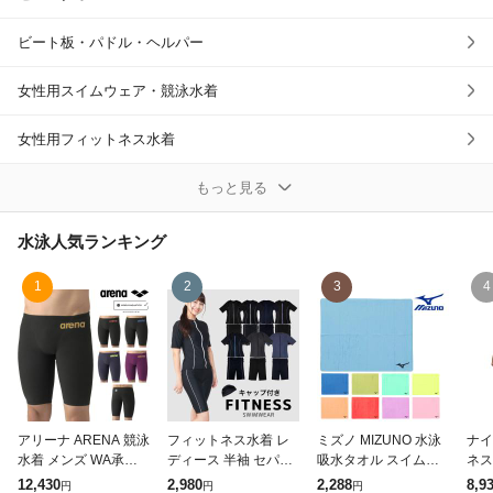
ビート板・パドル・ヘルパー
女性用スイムウェア・競泳水着
女性用フィットネス水着
水着用インナー
もっと見る
男性用スイムウェア・競泳水着
水泳
人気ランキング
ジュニア用競泳水着
1
2
3
4
練習器具
その他水泳
アリーナ ARENA 競泳
フィットネス水着 レ
ミズノ MIZUNO 水泳
ナイ
水着 メンズ WA承認
ディース 半袖 セパレ
吸水タオル スイムタ
ネス
モデル レーシングス
ート 体型カバー 着痩
オル セームタオル (大
レデ
12,430
2,980
2,288
8,9
円
円
円