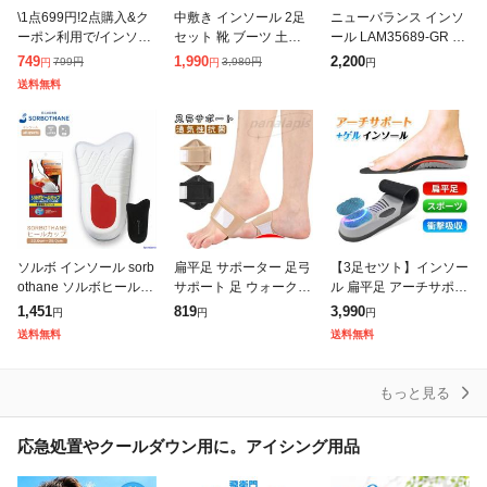
\1点699円!2点購入&ク
中敷き インソール 2足
ニューバランス インソ
ーポン利用で/インソー
セット 靴 ブーツ 土踏
ール LAM35689-GR 中
ル 衝撃吸収 メンズ レ
まず ダイエット 衝撃吸
敷き サポーティブリバ
749
1,990
2,200
799
円
3,980
円
円
円
円
ディース 中敷き 土踏ま
収 U字ホールド 超軽量
ウンドインソール スポ
送料無料
ず スポーツ 疲れにくい
ソフト クッション 通気
ーツに 衝撃吸収 メンズ
アー
サイ
レ
ソルボ インソール sorb
扁平足 サポーター 足弓
【3足セツト】インソー
othane ソルボヒールカ
サポート 足 ウォーク
ル 扁平足 アーチサポー
ップ 22.0〜29.0cm ト
足弓サポート インソー
ト 中敷き 衝撃吸収 ゲ
1,451
819
3,990
円
円
円
レーニング 1ペア入 中
ル 足用アーチサポータ
ル スポーツ 疲れない
送料無料
送料無料
敷き ソール 日
ー 立ち仕事 フリーサイ
足底筋膜炎 土踏まず X
ズ 浮き指
脚 XO脚
もっと見る
応急処置やクールダウン用に。アイシング用品