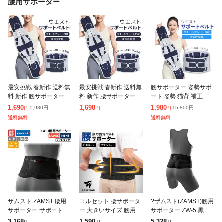
腰用サポーター
最安挑戦 春新作 送料無
最安挑戦 春新作 送料無
腰サポーター 姿勢サポ
料 新作 腰サポーター
料 新作 腰サポーター
ート 姿勢 猫背 補正ベ
姿勢サポート 姿勢 猫背
姿勢サポート 姿勢 猫背
ルト 安定 装着簡単 メ
1,690
1,698
1,980
5,980
円
15,800
円
円
円
円
補正ベルト 安定 装着簡
補正ベルト 安定 装着簡
ッシュ サポートベルト
送料無料
送料無料
単 メッシュ サポートベ
単 メッシュ サポートベ
腰 骨盤 通気性抜群 ス
ルト
ルト
チールプレ
ザムスト ZAMST 腰用
コルセット 腰サポータ
?ザムスト(ZAMST)腰用
サポーター サポート Z
ー 大きいサイズ 腰用
サポーター ZW-5 黒 S-
W-3 メンズ レディース
ベルト 骨盤 腰用サポー
3Lサイズ スタンダード
3,168
1,590
5,328
円
円
円