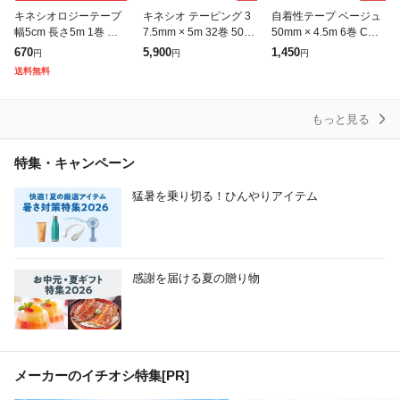
キネシオロジーテープ
キネシオ テーピング 3
自着性テープ ベージュ
幅5cm 長さ5m 1巻 ベー
7.5mm × 5m 32巻 50m
50mm × 4.5m 6巻 C&G
ジュ スポーツ テーピン
m × 5m 24巻 75mm × 5
自着性伸縮テープ テー
670
5,900
1,450
円
円
円
グ 撥水 伸縮 キネシオ
m 16巻 C&G キネシオ
ピングテープ 送料無料
送料無料
テープ キネシオ テーピ
ロ
伸縮包帯 伸縮性 カ
ング
もっと見る
特集・キャンペーン
猛暑を乗り切る！ひんやりアイテム
感謝を届ける夏の贈り物
メーカーのイチオシ特集
[PR]