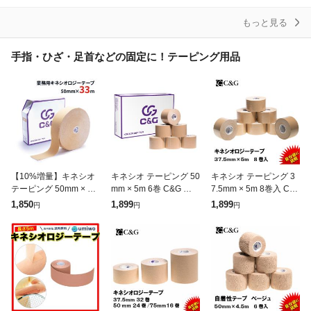
ク
アイシ
シング
もっと見る
手指・ひざ・足首などの固定に！テーピング用品
【10%増量】キネシオ
キネシオ テーピング 50
キネシオ テーピング 3
テーピング 50mm × 33
mm × 5m 6巻 C&G キネ
7.5mm × 5m 8巻入 C&
m C&G キネシオロジー
シオロジーテープ キネ
G キネシオロジーテー
1,850
1,899
1,899
円
円
円
テープ キネシオテープ
シオテープ テーピング
プ キネシオテープ テー
テーピングテープ 送料
テープ 送料無料 (
ピングテープ 送料無