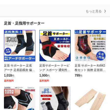
グ 保温 スポーツ 運動
グ 保護 膝当て
S M L XL 2XL 3
蒸れ
もっと見る
足首・足指用サポーター
足首 サポーター 足底
足首サポーター テーピ
足首 サポーター #z8#2
アーチ 足底筋膜炎 偏平
ング スポーツ 通気性
枚セット 捻挫 足首固定
足 2枚組 テーピング ソ
保護 捻挫防止 左右兼用
医療用 足底筋膜炎 薄型
1,018
1,000
799
円
円
円
ックス 捻挫 予防 固定
フリーサイズ ポイント
痛み 足のむくみ 足裏
送料無料
送料無料
保護 土踏まず 長時間の
消化 送料無料 リノウル
左右セット 靴下 固定
立ち