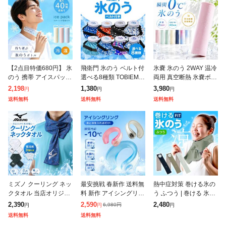
【2点目特価680円】 氷
飛衛門 氷のう ベルト付
氷嚢 氷のう 2WAY 温冷
のう 携帯 アイスパック
選べる8種類 TOBIEMO
両用 真空断熱 氷嚢ボト
真空断熱 ステンレスボ
N 氷嚢 ゴルフ 冷却 保
ル 水筒 アイスパック
2,198
1,380
3,980
円
円
円
トル 最大40時間保冷 2
冷剤 熱中症対策 暑さ対
冷却 アイス ボトル 氷 1
送料無料
送料無料
送料無料
way 保冷 保温 魔法瓶構
策 アイスバッグ アウト
50ml シリコン 長時
ミズノ クーリング ネッ
最安挑戦 春新作 送料無
熱中症対策 巻ける氷の
クタオル 当店オリジナ
料 新作 アイシングリン
う ふつう | 巻ける 氷嚢
ル メンズ レディース m
グ U型 ネッククーラー
ネッククーラー 暑さ対
2,390
2,590
2,480
6,980
円
円
円
円
izuno 保冷剤3個付き 暑
氷のう クールリング ア
策 グッズ スポーツ 観
送料無料
送料無料
さ対策 日焼け対策 ネッ
イスリング 熱中症対策
戦 ひんやりグッズ アイ