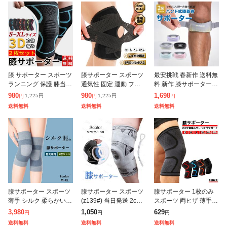
膝 サポーター スポーツ
膝サポーター スポーツ
最安挑戦 春新作 送料無
ランニング 保護 膝当て
通気性 固定 運動 フィ
料 新作 膝サポーター
膝パッド 医療用 ひざ
ット 伸縮 着用簡単 立
膝蓋骨サポーター 2個
980
980
1,698
1,225
円
1,225
円
円
円
円
ニーリフレクター
ち仕事 高機能 ベルト
入 膝バンド 膝固定 膝
送料無料
送料無料
送料無料
膝痛 高齢者 動きやすい
ストラップ 関節サポー
スムー
ター 3Dエ
膝サポーター スポーツ
膝サポーター スポーツ
膝サポーター 1枚のみ
薄手 シルク 柔らかい
(z139#) 当日発送 2colo
スポーツ 両ヒザ 薄手
締め付けない み 左右兼
r 高齢者 1枚入り 大きい
簡単装着 通気性 保温性
3,980
1,050
629
円
円
円
用 薄手 しっかり ロン
サイズ 医療用 ランニン
伸縮 男女兼用 滑り止め
送料無料
送料無料
送料無料