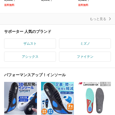
ユニセックス ブラック
ター 腰コルセット 骨盤
タイプ 腰 骨盤 サポー
送料無料
送料無料
ソフトサポート ソフト
補正 産後 骨盤サポータ
ター ミドル 薄手 軽
軽
ー 男女兼
もっと見る
サポーター 人気のブランド
ザムスト
ミズノ
アシックス
ファイテン
パフォーマンスアップ！インソール