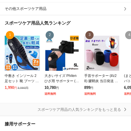
その他スポーツケア用品
除外ワード
スポーツケア用品
人気ランキング
1
2
3
4
中敷き インソール 2
大きいサイズ Phiten
手首サポーター (#z2
(ま
足セット 靴 ブーツ 土
ひざ用 サポーター (1
8) 腱鞘炎 当日発送 2
バト
踏まず ダイエット 衝
枚入り) ブラック 5L/1
枚セット 親指サポー
テク
1,990
10,780
899
6,0
3,980
円
円
円
円
撃吸収 U字ホールド
249-4371-1-98
ター 医療用 スポーツ
80×
送料無料
送料無料
送料
超軽量 ソフト クッシ
テニス ゴルフ 筋トレ
10
ョン 通気 サイ
男女兼用
道
スポーツケア用品の人気ランキングをもっと見る
膝用サポーター