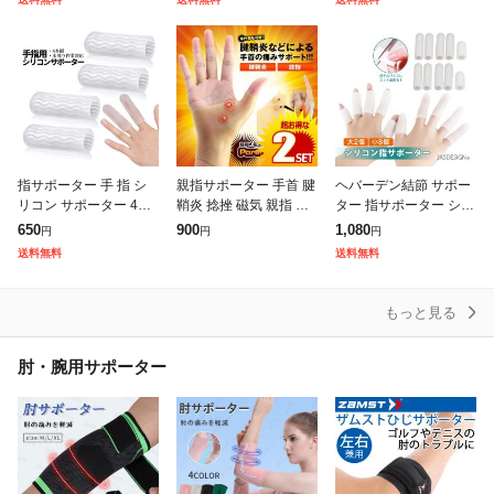
製薬 使い捨て 指サポー
い捨て 指サポーター 手
ポーター 短いタイプ 固
ター
小指
定 保護
指サポーター 手 指 シ
親指サポーター 手首 腱
ヘバーデン結節 サポー
リコン サポーター 4個
鞘炎 捻挫 磁気 親指 保
ター 指サポーター シリ
セット ばね指 足指対応
護 1個入 腱鞘炎 痛み 手
コン 指サック 大小10個
650
900
1,080
円
円
円
防水 着圧 伸縮 簡単 装
指 酷使 更年期 OYASA
セット 指関節サポータ
送料無料
送料無料
着 汎用 カット 可能 サ
PO の2個セット
ー 手荒れ防止 ひび割れ
イ
あかぎ
もっと見る
肘・腕用サポーター