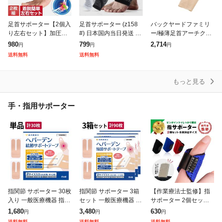
足首サポーター【2個入
足首サポーター (z158
バックヤードファミリ
り左右セット】加圧固
#) 日本国内当日発送 2c
ー/極薄足首アーチクロ
定 サポート アンクル
olor 足首固定 足 かかと
スサポーター
980
799
2,714
円
円
円
負担軽減 足首保護 スポ
スポーツ 偏平足 捻挫
送料無料
送料無料
ーツ 登山 ジム トレー
男女兼用 足裏 登
ニング 捻挫
もっと見る
手・指用サポーター
指関節 サポーター 30枚
指関節 サポーター 3箱
【作業療法士監修】指
入り 一般医療機器 指先
セット 一般医療機器 指
サポーター 2個セット
へバーデン結節 テープ
先 ばね指 へバーデン結
第一関節 人差し指 中指
1,680
3,480
630
円
円
円
ばね指 親指 痛い 武内
節 テープ 武内製薬 使
薬指 親指 小指 指のサ
送料無料
送料無料
送料無料