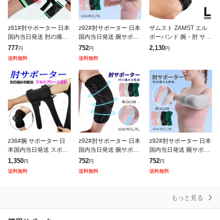
z81#肘サポーター 日本
z92#肘サポーター 日本
ザムスト ZAMST エル
国内当日発送 肘の痛み
国内当日発送 腕サポー
ボーバンド 腕・肘 サポ
腕サポーター 腱鞘炎 医
ター 関節痛 トレーニン
ーター Lサイズ 左右兼
777
752
2,130
円
円
円
療用 エルボーパッド ゴ
グ テニス肘 高齢者 大
用 ゴルフ テニス ひじ
送料無料
送料無料
ルフ テニス 野球 筋ト
きいサイズ 肘の痛み 腱
ヒジ 男女兼用/374703
レ ス
鞘炎 医
z36#腕 サポーター 日
z92#肘サポーター 日本
z92#肘サポーター 日本
本国内当日発送 スポー
国内当日発送 腕サポー
国内当日発送 腕サポー
ツ 肘サポーター 野球
ター 関節痛 トレーニン
ター 関節痛 トレーニン
1,350
752
752
円
円
円
テニス肘 筋トレ 夏用
グ テニス肘 高齢者 大
グ テニス肘 高齢者 大
送料無料
送料無料
送料無料
医療用 薄手 腱鞘炎 フ
きいサイズ 肘の痛み 腱
きいサイズ 肘の痛み 腱
リーサイ
鞘炎 医
鞘炎 医
もっと見る