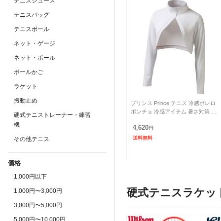
テニスシューズ
テニスバッグ
テニスボール
ネット・ゲージ
ネット・ポール
ボールかご
ラケット
振動止め
プリンス Prince テニス 冷感ボレロ
ポンチョ 冷感アイテム 暑さ対策 ス
硬式テニストレーナー・練習
ポーツ観戦 夏フェス PA349
機
4,620
円
送料無料
その他テニス
価格
1,000円以下
硬式テニスラケッ
1,000円〜3,000円
3,000円〜5,000円
5,000円〜10,000円