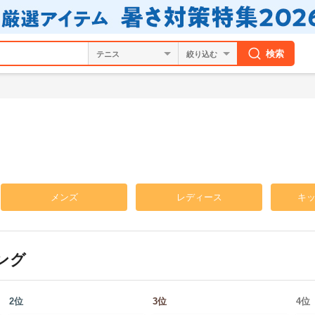
検索
絞り込む
メンズ
レディース
キ
ング
2
位
3
位
4
位