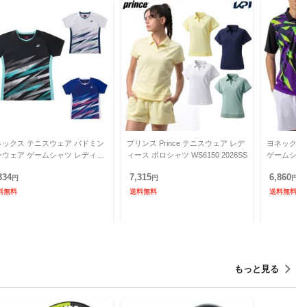
ネックス テニスウェア バドミン
プリンス Prince テニスウェア レデ
ヨネックス 
ンウェア ゲームシャツ レディー
ィース ポロシャツ WS6150 2026SS
ゲームシャ
ウィメンズゲームシャツ 20990
ウェア トッ
334
7,315
6,860
NEX
円
円
汗速乾 ホワ
円
料無料
送料無料
送料無料
もっと見る