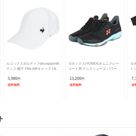
ルコックスポルティフ(lecoqsportif)
ヨネックス(YONEX)オムニクレー
ヨ
テニス 帽子 FAN AIRキャップ LN5
コート用 テニスシューズ パワーク
ト
SCP10M WHNV(Men’s.
ッション アドアクセル ワイドGC S
ス 
3,980
13,200
7,
円
HTAAWG-57.
円
YO
送料無料
送料無料
送
ト