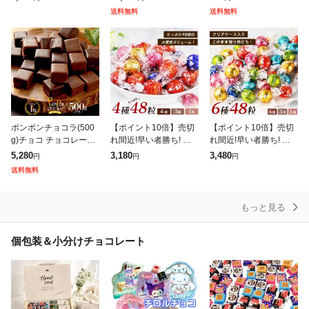
ウイスキーボンボン ボ
ーボンボン ボンボンシ
リカーアソート カクテ
送料無料
送料無料
ンボンショコラ 洋酒入
ョコラ 洋酒入りチョコ
ルアソート チョコレー
り
レー
ト
ポンポンチョコラ(500
【ポイント10倍】売切
【ポイント10倍】売切
g)チョコ チョコレート
れ間近!早い者勝ち! リ
れ間近!早い者勝ち! リ
ボンボンショコラ 生チ
ンツ リンドール チョコ
ンツ リンドール チョコ
5,280
3,180
3,480
円
円
円
ョコ チュベ・ド・ショ
レート アソート 48個 4
レート アソート 48個 3
送料無料
コラ クーベルチュール
種 3種 ミルク ホワイト
種 9種 ミルク ホワイト
チョコ
ダ
ダ
もっと見る
個包装＆小分けチョコレート