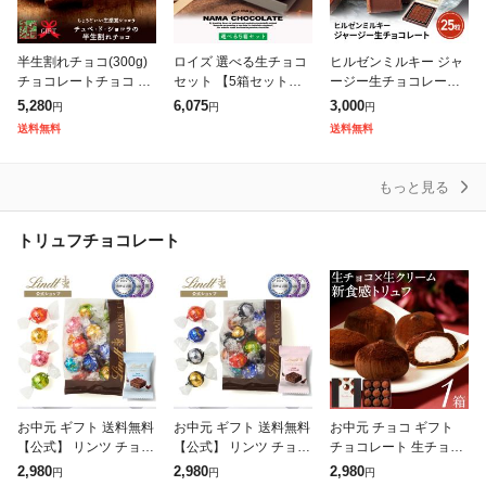
半生割れチョコ(300g)
ロイズ 選べる生チョコ
ヒルゼンミルキー ジャ
チョコレートチョコ 割
セット 【5箱セット】
ージー生チョコレート
れチョコ チュベ・ド・
北海道 人気 定番 お菓
25粒 スイーツ 洋菓子
5,280
6,075
3,000
円
円
円
ショコラ 生チョコ クー
子 スイーツ 生チョコ
生チョコ ご自宅用 送料
送料無料
送料無料
ベルチュール ギフト 贈
生クリーム 洋酒 お土産
込み 冷凍
り物
総選挙 第1
もっと見る
トリュフチョコレート
お中元 ギフト 送料無料
お中元 ギフト 送料無料
お中元 チョコ ギフト
【公式】 リンツ チョコ
【公式】 リンツ チョコ
チョコレート 生チョコ
レート(Lindt) アソート
レート(Lindt) アソート
トリュフ シャンティ シ
2,980
2,980
2,980
円
円
円
18個入 リンドール 定番
18個入 リンドール 大人
ョコラ 9個入 1箱 送料