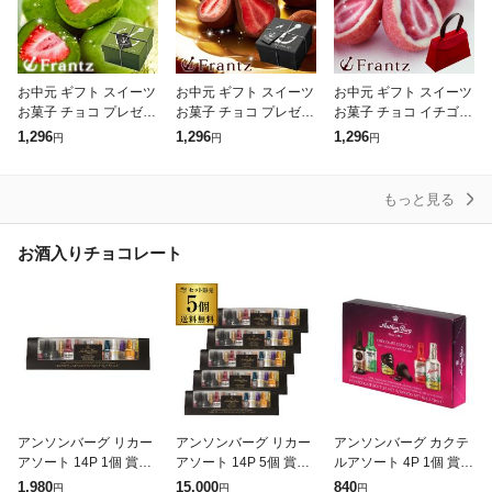
お中元 ギフト スイーツ
お中元 ギフト スイーツ
お中元 ギフト スイーツ
お菓子 チョコ プレゼン
お菓子 チョコ プレゼン
お菓子 チョコ イチゴ
ト チョコレート 洋菓子
ト チョコレート 洋菓子
いちご 苺 プレゼント
1,296
1,296
1,296
円
円
円
人気 神戸苺トリュフ・
人気 神戸苺トリュフ・
チョコレート 洋菓子 人
抹茶 いちご おしゃれ
カカオ いちご おしゃれ
気 神戸セレブショコラ
可愛
可
おしゃ
もっと見る
お酒入りチョコレート
アンソンバーグ リカー
アンソンバーグ リカー
アンソンバーグ カクテ
アソート 14P 1個 賞味
アソート 14P 5個 賞味
ルアソート 4P 1個 賞味
期限2026/9/7 単品販売
期限2026/9/7 ウイスキ
期限2026/9/1 単品販売
1,980
15,000
840
円
円
円