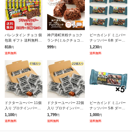
バレンタイン チョコ 個
神戸港町米粉チョコク
ビーカインド ミニバー
包装 ギフト 送料無料
ランチ(ミルクチョコレ
ナッツバー 6本 ダーク
ブラックサンダー チョ
ート)新潟県産コシヒカ
チョコレート &シーソ
818
999
1,230
円
円
円
コ ミニバー 22個 約264
リ使用 バーチョコ お取
ルト (食品ビーカインド
送料無料
送料無料
g ビスケット× チョコレ
り寄せスイーツ チョコ
6) 低GI チョコレート チ
ー
インスタ映え ス
ョコ
ドクターユーバー 11個
ドクターユーバー 22個
ビーカインド ミニバー
入り プロテインバー
入り プロテインバー
ナッツバー 5本 ダーク
(食品Dr.YouBar11 )チョ
(食品Dr.YouBar22 )チョ
チョコレート &シーソ
1,100
1,799
1,000
円
円
円
コレート チョコ ナッツ
コレート チョコ ナッツ
ルト (食品ビーカインド
送料無料
送料無料
送料無料
お菓子
お菓子
5)低GI チョコレート チ
ョコ