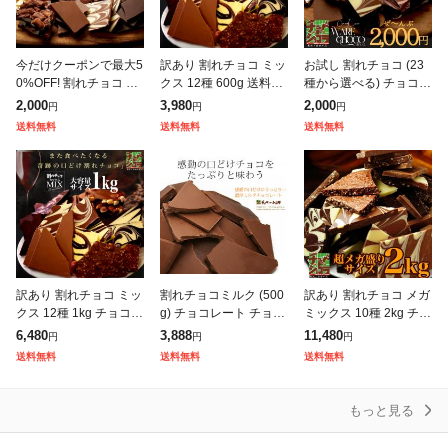
今だけクーポンで最大5
訳あり 割れチョコ ミッ
お試し 割れチョコ (23
0%OFF! 割れチョコ お
クス 12種 600g 送料無
種から選べる) チョコレ
試し 選べる25種 チョコ
料 チュべ・ド・ショコ
ート チョコ クーベルチ
2,000
3,980
2,000
円
円
円
レート 東京 自由が丘
ラ チョコレート お菓子
ュール 東京・自由が丘
送料無料
送料無料
送料無料
チュべ・ド・ショコラ
スイーツ お返し
チュベ・ド・ショコラ
クー
ギフト 蒲
訳あり 割れチョコ ミッ
割れチョコミルク (500
訳あり 割れチョコ メガ
クス 12種 1kg チョコレ
g) チョコレート チョコ
ミックス 10種 2kg チョ
ート クーベルチュール
割れチョコ クーベルチ
コレート 送料無料 チュ
6,480
3,888
11,480
円
円
円
チュべ・ド・ショコラ
ュール ミルクチョコレ
べ・ド・ショコラ クー
送料無料
送料無料
送料無料
山盛り お徳用サイズ 大
ート 東京 自由が
ベルチュール 山盛り
もっと見る