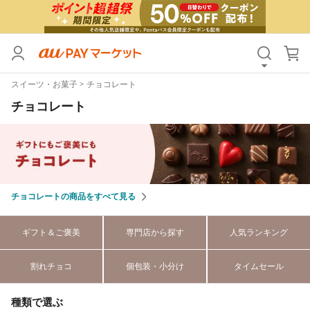
カテゴリ
すべて
スイーツ・お菓子
チョコレート
価格
すべて
チョコレート
支払い方法
すべて
その他の条件
送料無料
タイムセール
チョコレートの商品をすべて見る
Pontaパス特典対象すべて
ポイントUPセレクトのみ
ギフト＆ご褒美
専門店から探す
人気ランキング
サンキュー配送対象
レビューキャンペーン
割れチョコ
個包装・小分け
タイムセール
キーワード
種類で選ぶ