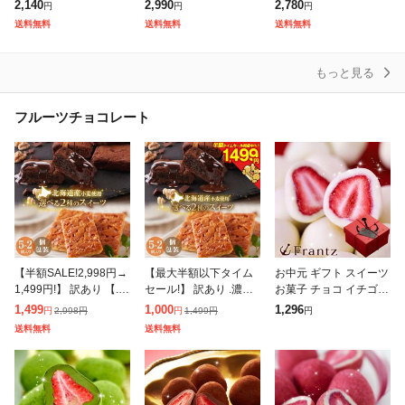
レート クナーファ チョ
なジャム フィックス ド
個包装 キャラメルショ
2,140
2,990
2,780
円
円
円
コレート菓子 ナッツ チ
バイ チョコレート FIX
コラサンド 5個入 キャ
送料無料
送料無料
送料無料
ョコ スイーツ 詰め合わ
DESSERT CHOCOLA
ラメルサンド ショコラ
せ おやつ
高級
もっと見る
フルーツチョコレート
【半額SALE!2,998円→
【最大半額以下タイム
お中元 ギフト スイーツ
1,499円!】 訳あり 【.濃
セール!】 訳あり .濃厚
お菓子 チョコ イチゴ
厚ショコラブラウニー
ショコラブラウニー黄
いちご 苺 プレゼント
1,499
1,000
1,296
2,998
円
1,499
円
円
円
円
黄金フロランタン10
金フロランタン5個.【D
チョコレート 洋菓子 人
送料無料
送料無料
個.】 【DS09】 贈
S08】母の日 贈り物 プ
気 神戸苺トリュフ おし
チギフト ス
ゃれ