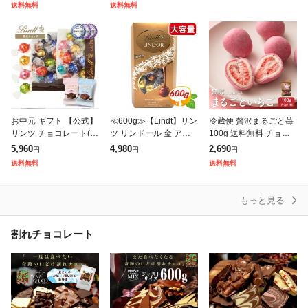
送料無料
送料無料
フレーバー 17個+
リッチ 17個+リン
無料 御中元 夏ギフト 2
02
お中元 ギフト 【公式】
≪600g≫【Lindt】リン
冷蔵便 贅沢まるごと苺
リンツ チョコレート(Li
ツ リンドール 金 アソ
100g 送料無料 チョコ
ndt)リンドール 34個入
ート トリュフチョコ チ
レート スイーツ いちご
5,960
4,980
2,690
円
円
円
+リンツ チョコウェイ
ョコレート LINDOR G
まるごと ホワイトチョ
送料無料
送料無料
ファー 2個入 ギフト プ
OLD ASST ミル
コ いちごトリュフ イチ
レ
ゴ スト
もっと見る
割れチョコレート