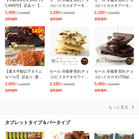
【半額SALE!2,998円→
セール 冷蔵便 割れチョ
セール 冷蔵便 割れチョ
1,499円!】 訳あり 【.濃
コ(ハイカカオアーモン
コ(ハイカカオアーモン
厚ショコラブラウニー
ド)360g(180g×2袋) 送
ド)180g 送料無料 チョ
1,499
3,280
2,180
2,998
円
4,390
円
2,990
円
円
円
円
黄金フロランタン10
料無料 チョコレート ク
コレート クーベルチュ
送料無料
送料無料
送料無料
個.】 【DS09】 贈
ーベルチュール スイー
ール スイーツ お菓子
おやつ
【最大半額以下タイム
セール 冷蔵便 割れチョ
セール 冷蔵便 割れチョ
セール!】 訳あり .濃厚
コ(ピスタチオホワイト)
コ(ハイカカオ)720g(18
ショコラブラウニー黄
180g 送料無料 チョコ
0g×4袋) 送料無料 チョ
1,000
2,180
5,480
1,499
円
3,390
円
6,990
円
円
円
円
金フロランタン5個.【D
レート クーベルチュー
コレート クーベルチュ
送料無料
送料無料
送料無料
S08】母の日 贈り物 プ
ル スイーツ お菓子 お
ール スイーツ お菓子
チギフト ス
やつ
もっと見る
タブレットタイプ＆バータイプ