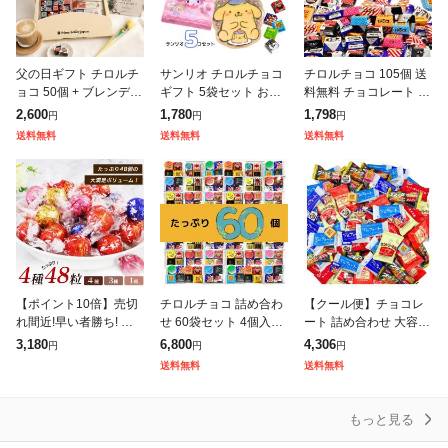
父の日ギフト チロルチ
サンリオ チロルチョコ
チロルチョコ 105個 送
ョコ 50個 + ブレンディ
ギフト 5袋セット お菓
料無料 チョコレート 大
スティック 10本 ギフト
子 詰め合わせ 個包装
容量 個包装 詰め合わせ
2,600
1,780
1,798
円
円
円
ボックス メッセージカ
プチギフト プレゼント
母の日 お菓子 プレゼン
送料無料
送料無料
送料無料
ード 花付き 個包装 小
お礼 配る 子供会 イベ
ト ギフト 送料無料 お
分け
ント 景
菓子
【ポイント10倍】売切
チロルチョコ 詰め合わ
【クール便】チョコレ
れ間近!早い者勝ち! リ
せ 60袋セット 4個入り
ート 詰め合わせ 大容量
ンツ リンドール チョコ
アソート 個包装 プチギ
1KG 約110個 10種 アソ
3,180
6,800
4,306
円
円
円
レート アソート 48個 4
フト お菓子 ギフト お
ート アルフォート キッ
送料無料
送料無料
種 3種 ミルク ホワイト
礼 ありがとう 配る 子
トカット カントリーマ
ダ
供会
アム
もっと見る