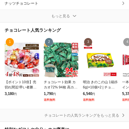
ナッツチョコレート
ホワイトチョコレート
もっと見る
割れチョコ
チョコレート
人気ランキング
板チョコレート
1
2
3
4
生チョコレート
製菓用チョコレート
アマンドショコラ
【ポイント10倍】売
チョコレート効果 カ
明治 きのこの山 1箱(6
一本
切れ間近!早い者勝ち!
カオ72% 94枚 高カカ
6g)×10個×2 | チョコ
イン
オランジェット
リンツ リンドール チ
オチョコレート 大容
スナック チョコレー
食品
3,180
1,790
6,540
5,3
円
円
円
ョコレート アソート
量 カカオ70%以上 訳
ト クッキー 定番 人気
コ 
送料無料
送料無料
送料
48個 4種 3種 ミルク
あり メール便 コスト
ロングセラー お菓子
足バ
チョコレートスナック
ホワイト ダ
コ 通販 送料無
ー)
チョコレートの人気ランキングをもっと見る
フルーツチョコレート