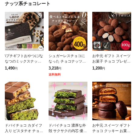
ナッツ系チョコレート
\プチギフトおやつに/な
シュガーレスチョコに
お中元 ギフト スイーツ
なつのミックスナッツ
なった チョコナッツMI
お菓子 チョコ プレゼン
チョコ (選べる カカオ/
X 400g チョコレート
ト チョコレート 洋菓子
1,490
3,218
1,200
円
円
円
宇治抹茶/ベリーショコ
お返しヘルシー スイー
人気 ティラミスアーモ
送料無料
ラ/きなこ) チョコレー
ツ ダイエット ロカボ
ンドチョコレート・プ
ト ナッツ
アー
レーン
ドバイチョコ カダイフ
ドバイチョコ 濃厚な外
お中元 スイーツ ギフト
入り ピスタチオ チョコ
殻 サクサクの内芯 優質
チョコ クッキー お菓子