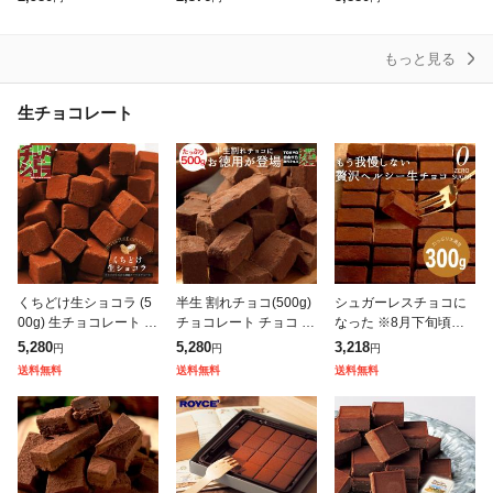
ョコラ 9個入 1箱 送料
ェット お菓子 オレンジ
限 ロカボ チョコレート
無料 御中元 夏ギフト 2
チョコレート お取り寄
お返し スイーツ ケーキ
02
せスイー
ヘル
もっと見る
生チョコレート
くちどけ生ショコラ (5
半生 割れチョコ(500g)
シュガーレスチョコに
00g) 生チョコレート 生
チョコレート チョコ 割
なった ※8月下旬頃の
チョコ チョコレート チ
れチョコ チュベ・ド・
発送 なめらか 生チョコ
5,280
5,280
3,218
円
円
円
ョコ チョコスイーツ ポ
ショコラ 生チョコ クー
シュガーレス ずるいチ
送料無料
送料無料
送料無料
イント消化 クーベルチ
ベルチュール 大容量 ギ
ョコレート ヘルシー お
ュ
フ
返しチョコレ