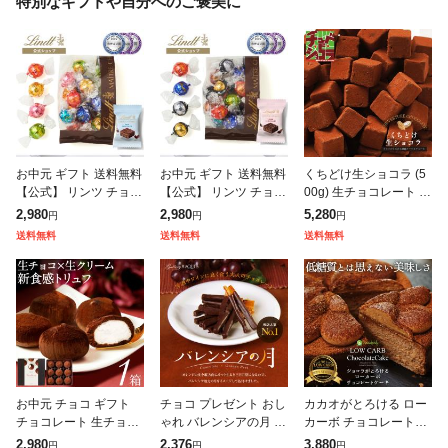
特別なギフトや自分へのご褒美に
レーズンチョコレート
その他チョコレート
お中元 ギフト 送料無料
お中元 ギフト 送料無料
くちどけ生ショコラ (5
【公式】 リンツ チョコ
【公式】 リンツ チョコ
00g) 生チョコレート 生
レート(Lindt) アソート
レート(Lindt) アソート
チョコ チョコレート チ
2,980
2,980
5,280
円
円
円
18個入 リンドール 定番
18個入 リンドール 大人
ョコ チョコスイーツ ポ
送料無料
送料無料
送料無料
フレーバー 17個+
リッチ 17個+リン
イント消化 クーベルチ
ュ
お中元 チョコ ギフト
チョコ プレゼント おし
カカオがとろける ロー
チョコレート 生チョコ
ゃれ バレンシアの月 オ
カーボ チョコレートケ
トリュフ シャンティ シ
レンジピール オランジ
ーキ 5号 低糖質 糖質制
2,980
2,376
3,880
円
円
円