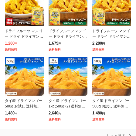
ドライフルーツ マンゴ
ドライフルーツ マンゴ
ドライフルーツ マンゴ
ー ドライ ドライマンゴ
ー ドライ ドライマンゴ
ー ドライ ドライマンゴ
ー 500g (メール便)食べ
ー 500g タイ産 タイ 食
ー 1kg (500g×2袋) タイ
1,280
1,679
2,280
円
円
円
やすい 不揃い 細切り
べやすい ふぞろい 不揃
産 タイ 食べやすい ふ
送料無料
送料無料
送料無料
スティック 大容量 マン
い 細切り スティック
ぞろい 不揃い 細切り
ゴ
大容
タイ産 ドライマンゴー
タイ産 ドライマンゴー
タイ産 ドライマンゴー
500g お試し 送料無料
1kg(500g×2) 送料無料
500g お試し 送料無料
ドライフルーツ おつま
ドライフルーツ おつま
ドライフルーツ おつま
1,480
2,640
1,480
円
円
円
み おやつ ダイエット
み おやつ ダイエット
み おやつ ダイエット
送料無料
送料無料
送料無料
訳あり 形不揃い
訳あり 形不揃い
訳あり 形不揃い
もっと見る