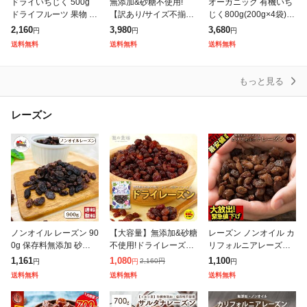
ドライいちじく 500g
無添加&砂糖不使用!
オーガニック 有機いち
ドライフルーツ 果物 イ
【訳あり/サイズ不揃
じく800g(200g×4袋)
チジク おやつ 送料込み
い】ドライいちじく 業
ドライイチジク ドライ
2,160
3,980
3,680
円
円
円
務用たっぷり700g イチ
いちじく 白いちじく フ
送料無料
送料無料
送料無料
ジク 無花果 ドライフル
ィグ トルコ産 大粒 無
ーツ ※冷凍商品
添加
もっと見る
レーズン
ノンオイル レーズン 90
【大容量】無添加&砂糖
レーズン ノンオイル カ
0g 保存料無添加 砂糖不
不使用!ドライレーズン
リフォルニアレーズン
使用 葡萄 ブドウ ぶど
(ウズベキスタン産) た
850g 訳あり 無選別 不
1,161
1,080
1,100
2,160
円
円
円
円
う ドライフルーツ おや
っぷり900g食べ放題♪
揃い ドライフルーツ 無
送料無料
送料無料
送料無料
つ メール便 送料無料
ドライフルーツ ウズベ
添加 砂糖不使用 [ 果物
キスタン産
ほ