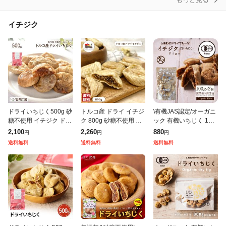
イチジク
ドライいちじく500g 砂
トルコ産 ドライ イチジ
\有機JAS認定/オーガニ
糖不使用 イチジク ドラ
ク 800g 砂糖不使用 保
ック 有機いちじく 100
イフルーツ おつまみ ダ
存料無添加 フルーツ 無
g×2個セット ドライイ
2,100
2,260
880
円
円
円
イエット スイーツ おや
花果 いちじく フィグ
チジク ドライいちじく
送料無料
送料無料
送料無料
つ 家飲み 宅飲み 非常
大粒 肉厚 メール便 送
白いちじく フィグ トル
食 保
料無
コ産