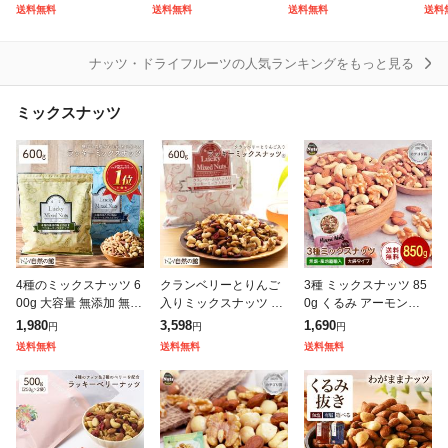
ツ ラッキーミックス
み カシューナッツ ア
料無料 無塩 無油 無添
ミッ
送料無料
送料無料
送料無料
送料
ナッツ 家飲み 食品ラ
ーモンド トレイルミ
加 チャック付き袋 常
イル
パパイヤ
ンキング1位獲得
ックス
備食
館
ナッツ・ドライフルーツの人気ランキングをもっと見る
ピスタチオ
ミックスナッツ
ブルーベリー
プルーン
マカダミアナッツ
マンゴー
4種のミックスナッツ 6
クランベリーとりんご
3種 ミックスナッツ 85
ミックスナッツ
00g 大容量 無添加 無塩
入りミックスナッツ 60
0g くるみ アーモンド
有塩選べる ナッツ ラッ
0g 無塩 ナッツ くるみ
カシューナッツ 送料無
1,980
3,598
1,690
円
円
円
メロン
キーミックスナッツ 家
カシューナッツ アーモ
料 無塩 無油 無添加 チ
送料無料
送料無料
送料無料
飲み 食品ランキング1
ンド トレイルミックス
ャック付き袋 常備食
位獲得
レーズン
塩豆