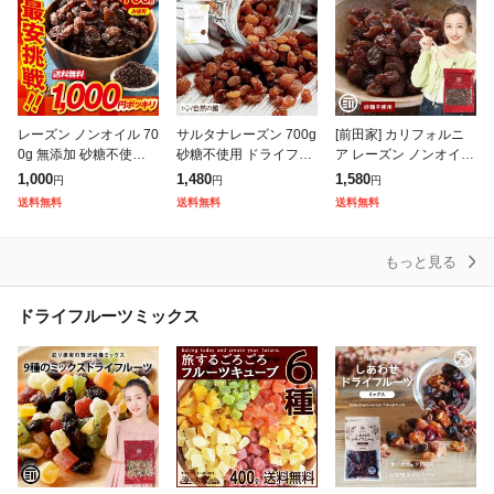
レーズン ノンオイル 70
サルタナレーズン 700g
[前田家] カリフォルニ
0g 無添加 砂糖不使用
砂糖不使用 ドライフル
ア レーズン ノンオイル
ドライフルーツ カリフ
ーツ 送料無料 スイーツ
800g 女性に嬉しい果物
1,000
1,480
1,580
円
円
円
ォルニアレーズン 大容
ダイエット 干しぶどう
サプリメント 無添加 砂
送料無料
送料無料
送料無料
量 お徳用 ブドウ 1000
レーズン 健康
糖不使用 ドライフルー
円ポ
ツ 干
もっと見る
ドライフルーツミックス