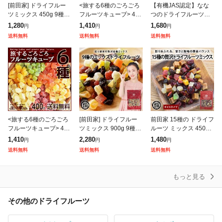
[前田家] ドライフルー
<旅する6種のごろごろ
【有機JAS認定】なな
ツミックス 450g 9種類
フルーツキューブ> 400
つのドライフルーツミ
の贅沢ドライフルーツ
g ヨーグルトに入れて
ックス250g 送料無料
1,280
1,410
1,680
円
円
円
女性に嬉しい果物サプ
も◎ キウイ ストロベリ
有機オーガニック 10
送料無料
送料無料
送料無料
リメント ビタミン 食物
ー メロン マンゴー パ
0% 7種類のドライフル
繊維 鉄分
パイヤ パ
ーツ 着色料・
<旅する6種のごろごろ
[前田家] ドライフルー
前田家 15種の ドライフ
フルーツキューブ> 400
ツミックス 900g 9種類
ルーツ ミックス 450g
g ヨーグルトに入れて
の贅沢ドライフルーツ
ドライフルーツミック
1,410
2,280
1,480
円
円
円
も◎ キウイ ストロベリ
女性に嬉しい果物サプ
ス ミックスフルーツ ダ
送料無料
送料無料
送料無料
ー メロン マンゴー パ
リメント ビタミン 食物
イス おやつ ギフト ヨ
パイヤ パ
繊維 鉄分
ーグル
もっと見る
その他のドライフルーツ