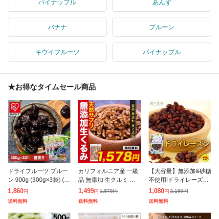
パイナップル
あんず
バナナ
プルーン
キウイフルーツ
パイナップル
★お得なタイムセール商品
ドライフルーツ プルー
カリフォルニア産 一級
【大容量】無添加&砂糖
ン 900g (300g×3袋) (メ
品 無添加 生クルミ 大
不使用!ドライレーズン
ール便)種抜き 種無し
容量 たっぷり700g く
(ウズベキスタン産) た
1,860
1,499
1,080
1,578
円
2,160
円
円
円
円
チリ 砂糖不使用 砂糖
るみ オメガ3脂肪酸 メ
っぷり900g食べ放題♪
送料無料
送料無料
送料無料
保存料 不使用 無添
ール便
ドライフルーツ ウズベ
キスタン産