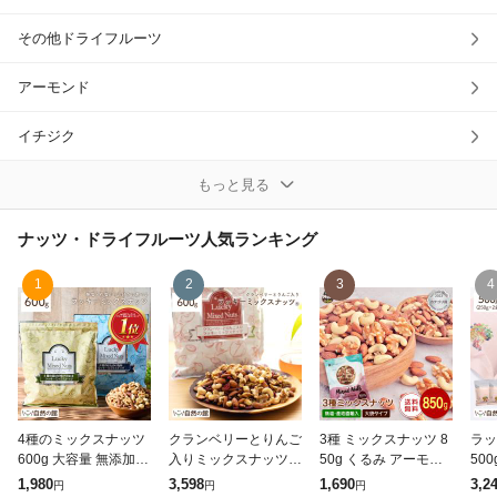
除外ワード
その他ドライフルーツ
アーモンド
イチジク
カシューナッツ
もっと見る
キウイフルーツ
ナッツ・ドライフルーツ
人気ランキング
クランベリー
1
2
3
4
ドライフルーツセット・詰め合わせ
ナッツセット・詰め合わせ
バナナ
4種のミックスナッツ
クランベリーとりんご
3種 ミックスナッツ 8
ラッ
600g 大容量 無添加
入りミックスナッツ 6
50g くるみ アーモン
500
パイナップル
無塩 有塩選べる ナッ
00g 無塩 ナッツ くる
ド カシューナッツ 送
料 
1,980
3,598
1,690
3,2
円
円
円