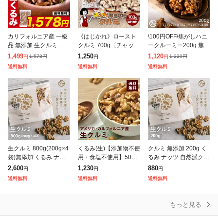
カリフォルニア産 一級
《はじかれ》ロースト
\100円OFF/焦がしハニ
品 無添加 生クルミ 大
クルミ 700g〔チャック
ークルーミー200g 焦が
容量 たっぷり700g く
付〕/メール便 送料無料
しくるみ はちみつクル
1,499
1,250
1,120
1,578
円
1,220
円
円
円
円
るみ オメガ3脂肪酸 メ
製菓材料 パン材料 ナッ
ミ 蜂蜜くるみ ビタミン
送料無料
送料無料
送料無料
ール便
ツ B品 オメガ3 訳あり
ダイエット オメガ脂肪
こわ
酸
生クルミ 800g(200g×4
くるみ(生)【添加物不使
クルミ 無添加 200g く
袋)無添加 くるみ ナッ
用・食塩不使用】500g
るみ ナッツ 自然派クル
ツ 自然派クルミ 無塩
【送料無料】アメリカ
ミ 無塩 無油 無添加 有
2,600
1,230
880
円
円
円
無油 無添加 ナッツ 自
カリフォルニア産 おや
塩 胡桃 ナッツ 自然食
送料無料
送料無料
送料無料
然食品 ビタミン ダイエ
つやおつまみに◎ パン
品 アメリカ ビタミン
やおかしづくりに
ダ
もっと見る