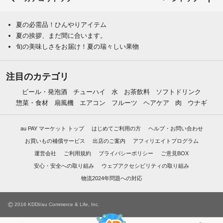
夏の必需品！ひんやりアイテム
夏の挨拶、まだ間に合います。
旬の美味しさをお届け！夏の瑞々しい果物
注目のカテゴリ
ビール・発泡酒
チューハイ
水
お茶飲料
ソフトドリンク
惣菜・食材
扇風機
エアコン
フルーツ
ヘアケア
肉
ウナギ
au PAY マーケット トップ
はじめてご利用の方
ヘルプ・お問い合わせ
お買いもの補償サービス
出店のご案内
アフィリエイトプログラム
運営会社
ご利用規約
プライバシーポリシー
ご意見BOX
安心・安全への取り組み
ウェブアクセシビリティの取り組み
物流2024年問題への対応
©
2016 KDDI/au Commerce & Life, Inc.