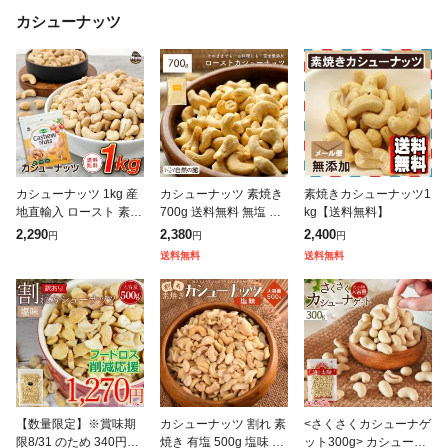
カシューナッツ
カシューナッツ 1kg 産
カシューナッツ 素焼き
素焼きカシューナッツ1
地直輸入 ロースト 素焼
700g 送料無料 無塩 無
kg【送料無料】
き 無塩 無添加 専用ア
添加 素焼き ロースト
2,290
2,380
2,400
円
円
円
ルミチャック付き袋
ナッツ おつまみ ダイエ
送料無料
送料無料
ット 家飲み 非常食 保
存食
【数量限定】※賞味期
カシューナッツ 割れ 素
<さくさくカシューナゲ
限8/31 のため 340円OF
焼き 有塩 500g 塩味 大
ット300g> カシューナ