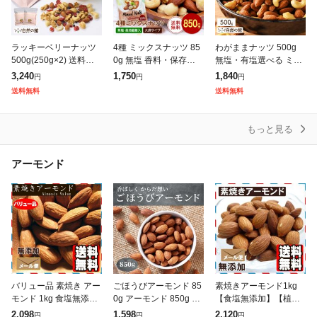
タイガーナッツ
その他ナッツ
ラッキーベリーナッツ
4種 ミックスナッツ 85
わがままナッツ 500g
500g(250g×2) 送料無
0g 無塩 香料・保存料不
無塩・有塩選べる ミッ
料 無塩 ナッツ ベリー
使用 送料無料 アーモン
クスナッツ くるみが苦
3,240
1,750
1,840
円
円
円
ミックスナッツ トレイ
ド 生くるみ カシューナ
手な方におすすめ♪ 送
送料無料
送料無料
ルミックス 自然の館
ッツ 生マカダミア チャ
料無料 3種のナッツ配
ック
合
もっと見る
アーモンド
バリュー品 素焼き アー
ごほうびアーモンド 85
素焼きアーモンド1kg
モンド 1kg 食塩無添加
0g アーモンド 850g 無
【食塩無添加】【植物
植物油不使用 ナッツ お
塩 無添加 USエクスト
油不使用】【送料無
2,098
1,598
2,120
円
円
円