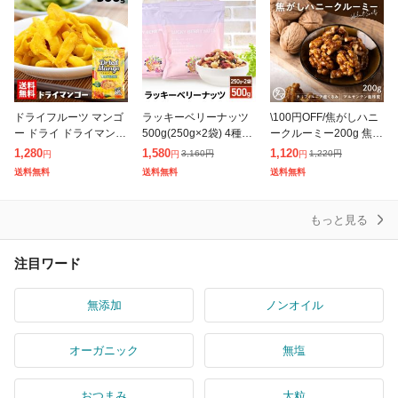
ドライフルーツ マンゴ
ラッキーベリーナッツ
\100円OFF/焦がしハニ
ー ドライ ドライマンゴ
500g(250g×2袋) 4種の
ークルーミー200g 焦が
ー 500g (メール便)食べ
ナッツ & 2種のベリー
しくるみ はちみつクル
1,280
1,580
1,120
3,160
円
1,220
円
円
円
円
やすい 不揃い 細切り
無塩 ミックスナッツ ベ
ミ 蜂蜜くるみ ビタミン
送料無料
送料無料
送料無料
スティック 大容量 マン
リー ナッツ ロカボ
ダイエット オメガ脂肪
ゴ
酸
もっと見る
注目ワード
無添加
ノンオイル
オーガニック
無塩
おつまみ
大粒