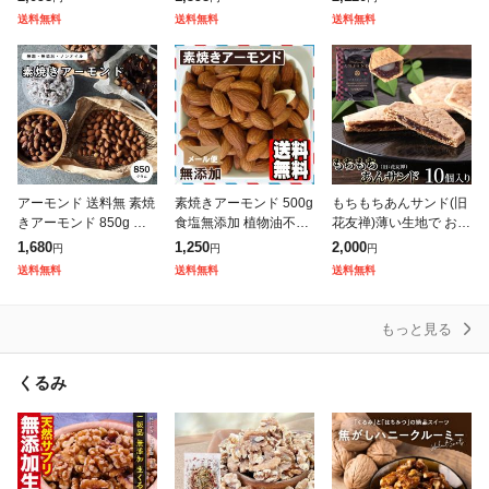
やつ おつまみ
ラNo1 ノンパレル ナッ
料】ナッツ
送料無料
送料無料
送料無料
ツ ロースト 素焼きアー
アーモンド 送料無 素焼
素焼きアーモンド 500g
もちもちあんサンド(旧
きアーモンド 850g 無
食塩無添加 植物油不使
花友禅)薄い生地で お餅
塩 無添加 ノンオイル
用 送料無料 ナッツ
と 粒あん を挟んだ上品
1,680
1,250
2,000
円
円
円
無油 ナッツ 食塩不使用
な 和菓子 !! 10個入 羽二
送料無料
送料無料
送料無料
完全無添加 メール便 こ
重餅 ネコポス 送料無
め
もっと見る
くるみ