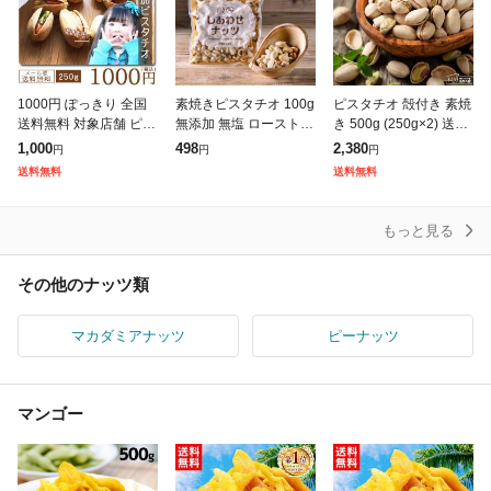
1000円 ぽっきり 全国
素焼きピスタチオ 100g
ピスタチオ 殻付き 素焼
送料無料 対象店舗 ピス
無添加 無塩 ロースト
き 500g (250g×2) 送料
タチオ250g 1kgではな
殻つき 健康 手土産 贈
無料 無塩 無添加 ロー
1,000
498
2,380
円
円
円
く250gです 無添加 大
答用カリフォルニア産
スト ナッツ おつまみ
送料無料
送料無料
粒 ぴすたちお 巌流庵
ぴすたちお ナッツ 無油
おやつ 非常食 保存
無着
もっと見る
その他のナッツ類
マカダミアナッツ
ピーナッツ
マンゴー