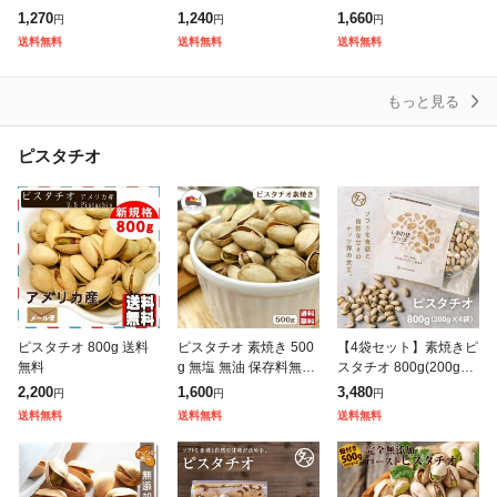
F ⇒ \1,270円/ <訳あり
容量 ロースト 焙煎
ッツ サクサク 軽い食感
1,270
1,240
1,660
円
円
円
割れカシューナッツ(塩
カリカリ ナッツ お菓子
送料無料
送料無料
送料無料
味)500g> 製
おやつ スナック 乾き物
豆
もっと見る
ピスタチオ
ピスタチオ 800g 送料
ピスタチオ 素焼き 500
【4袋セット】素焼きピ
無料
g 無塩 無油 保存料無添
スタチオ 800g(200g×4
加 殻付 アメリカ産 ナ
袋) 無添加 無塩 有塩 ロ
2,200
1,600
3,480
円
円
円
ッツ ピスタチオ おつま
ースト 殻つき 健康 手
送料無料
送料無料
送料無料
み ロースト メール便
土産 贈答用カリフォル
送料