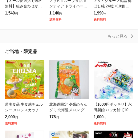
【メール便選択で送料
アサヒグループ食品 ミ
アサヒグループ食品 梅
無料】組み合わせが選
ンティア ドライハード
ぼし純 24粒 ×10個 賞味
べる L8020 タブレット
50粒(7g) ×10個 賞味期
期限2028/05
1,540
1,140
1,990
円
円
円
チュチュベビー タブレ
限2027/06
送料無料
送料無料
ット 3袋セット(1袋/60
粒入)
もっと見る
ご当地・限定品
道南食品 生食感チェル
北海道限定 夕張めろん
【1000円ポッキリ】永
シー メロンスカッチ味
グミ 北海道メロン グミ
田製飴 ハッカ飴【100g
標準21粒入 90g 送料無
ご当地グミ 北海道スイ
×3個】北海道 お土産 の
2,000
178
1,000
円
円
円
料 北海道産 ご当地 キ
ーツ お菓子 おやつ フ
ど飴 キャンディ ミント
送料無料
送料無料
ャラメル 地域限定 大人
ルーツグミ 夕張メロン
北海道限定 ご当地 ギフ
気 定
味 お取り寄
ト