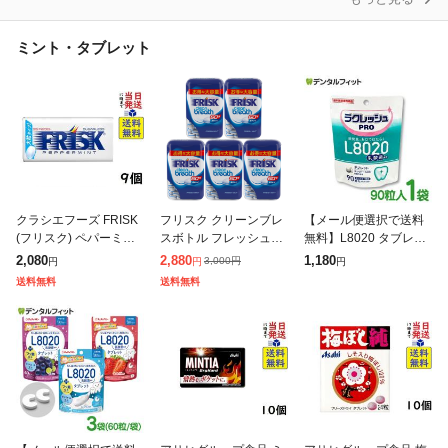
ミント・タブレット
クラシエフーズ FRISK
フリスク クリーンブレ
【メール便選択で送料
(フリスク) ペパーミン
スボトル フレッシュミ
無料】L8020 タブレッ
ト 24.5g ×9個 賞味期限
ント 105g クラシエ 5個
ト ラクレッシュPRO L
2,080
2,880
1,180
3,000
円
円
円
円
2027/07
セット 青
8020 タブレット 1袋(9
送料無料
送料無料
0粒入) 日本学校歯科