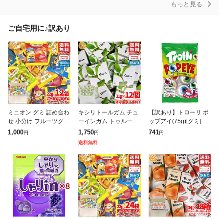
もっと見る
ご自宅用に♪訳あり
ミニオン グミ 詰め合わ
キシリトールガム チュ
【訳あり】トローリ ポ
せ 小分け フルーツグミ
ーインガム トゥルーガ
ップアイ(75g)[グミ]
22g×12袋 ミニオンズ
ム 21g×12個 砂糖不使
1,000
1,750
741
円
円
円
ハロウィン お菓子 ばら
用 ミント コストコ 訳
送料無料
まき 訳あり メール便
あり メール便 通販 送
コ
料無料