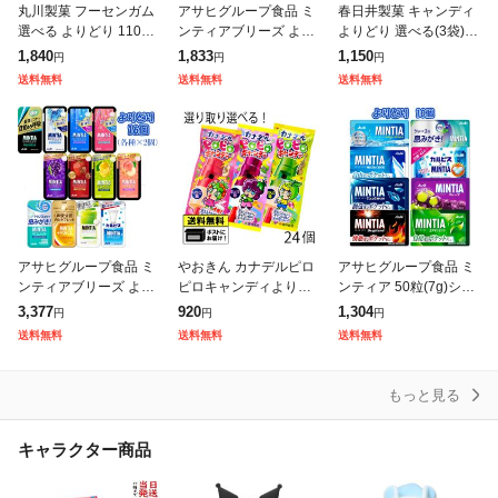
丸川製菓 フーセンガム
アサヒグループ食品 ミ
春日井製菓 キャンディ
選べる よりどり 110個
ンティアブリーズ より
よりどり 選べる(3袋)ミ
(55個×2種類) お菓子 お
どり8個 (送料無料)(ポ
ルクの国 黒あめ 黒飴
1,840
1,833
1,150
円
円
円
かし 駄菓子 ガム マル
ストA)ミンティア/選べ
塩あめ 塩飴 kasugai か
送料無料
送料無料
送料無料
カワ 風船ガム がむ
る/ミンティアブリーズ/
すがい 飴 あめ おや
ポケット菓
アサヒグループ食品 ミ
やおきん カナデルピロ
アサヒグループ食品 ミ
ンティアブリーズ より
ピロキャンディよりど
ンティア 50粒(7g)シリ
どり16個 (送料無料)(ポ
り 選べる(24個)いちご
ーズ よりどり10個 (送
3,377
920
1,304
円
円
円
ストB)ミンティア/選べ
味 ぶどう味 青リンゴ味
料無料)(ポストA)ミンテ
送料無料
送料無料
送料無料
る/ミンティアブリーズ/
飴 あめ キャンディ お
ィア/選べる/よりどり/
ポケット
もしろお菓
ポ
もっと見る
キャラクター商品