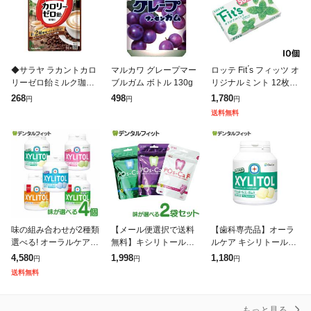
◆サラヤ ラカントカロ
マルカワ グレープマー
ロッテ Fit ́s フィッツ オ
リーゼロ飴ミルク珈琲
ブルガム ボトル 130g
リジナルミント 12枚×1
味 1袋
0個
268
498
1,780
円
円
円
送料無料
味の組み合わせが2種類
【メール便選択で送料
【歯科専売品】オーラ
選べる! オーラルケア
無料】キシリトールガ
ルケア キシリトールガ
キシリトールガム ボト
ム 歯科専用 ポスカ・エ
ム ボトルタイプ アップ
4,580
1,998
1,180
円
円
円
ルタイプ 4個セット (15
フ(POs-Ca F)パウチタ
ルミント 90粒入
送料無料
3g(90粒相当)/1個) キシ
イプ 100g 2袋 歯科専売
品
もっと見る