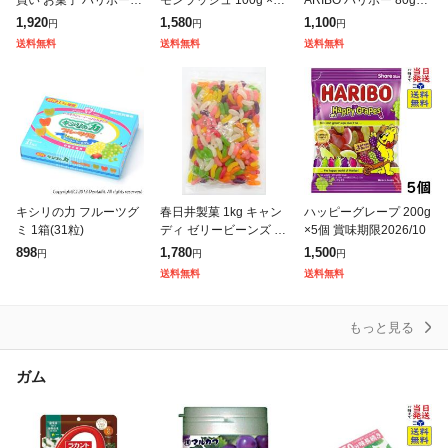
コロロ ピュレ 果汁 10
個 賞味期限2027/02
|クリックポスト|グミ
1,920
1,580
1,100
円
円
円
種類 詰合せ セット ハ
ぐみ 詰め合わせ お菓子
送料無料
送料無料
送料無料
ード すっぱい系 ギフト
おやつ 送料無料 ポイ
プレ
キシリの力 フルーツグ
春日井製菓 1kg キャン
ハッピーグレープ 200g
ミ 1箱(31粒)
ディ ゼリービーンズ 大
×5個 賞味期限2026/10
容量 個包装 フルーツゼ
898
1,780
1,500
円
円
円
リー ソフトキャンディ
送料無料
送料無料
お菓子 詰め合わせ グミ
ゼリー
もっと見る
ガム