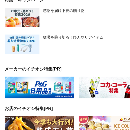
感謝を届ける夏の贈り物
猛暑を乗り切る！ひんやりアイテム
メーカーのイチオシ特集
[PR]
お店のイチオシ特集[PR]