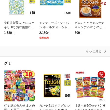
春日井製菓 のどにスッ
モンデリーズ・ジャパ
ゼロのキャラメルラテ
キリ 1kg 賞味期限202
ン ホールズ オーシャン
キャンディ(81g×2セッ
7/05
ブルー 12粒 ×15個 賞味
ト)[ヘルシーキャンデ
1,380
2,180
609
円
円
円
期限2027/05
ィ]
送料無料
もっと見る
グミ
グミ 詰め合わせ まとめ
カバヤ食品 タフグミ レ
【選べる5個セット】H
買い お菓子 ハリボー
モンラッシュ 100g ×8
ARIBO ハリボー 80g×5