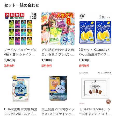
セット・詰め合わせ
ノーベル ペタグー グミ
グミ 詰め合わせ まとめ
2袋セット Kasugai ひ
4種 × 各3( シャインマ
買い お菓子 プレゼント
やっと新感覚アイスタ
スカット グレープ ソー
8種類 果汁グミ セット
ブレット レモン 1袋(23
1,820
1,580
1,180
円
円
円
ダ ゴールデンパイン )
大量 コロロ 果汁 ソフ
g) 神奈川倉庫
送料無料
送料無料
送料無料
計12個 食べ比べ 詰め
ト 酸っぱい おやつ 仕
送り
UHA味覚糖 味覚糖 特濃
大正製薬 VICKS(ヴィッ
【 See’s Candies 】シ
ミルク8.2塩ミルク 75g
クス) メディケイテッド
ーズキャンディ ロリポ