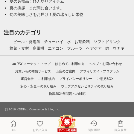
夏の必需品！ひんやりアイテム
夏の挨拶、まだ間に合います。
旬の美味しさをお届け！夏の瑞々しい果物
注目のカテゴリ
ビール・発泡酒
チューハイ
水
お茶飲料
ソフトドリンク
惣菜・食材
扇風機
エアコン
フルーツ
ヘアケア
肉
ウナギ
au PAY マーケット トップ
はじめてご利用の方
ヘルプ・お問い合わせ
お買いもの補償サービス
出店のご案内
アフィリエイトプログラム
運営会社
ご利用規約
プライバシーポリシー
ご意見BOX
安心・安全への取り組み
ウェブアクセシビリティの取り組み
物流2024年問題への対応
©
2016 KDDI/au Commerce & Life, Inc.
TOP
お気に入り
閲覧履歴
購入履歴