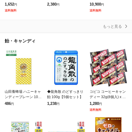
×6袋
ドロップ ちいかわコラ
ップアソ―テッド 1LB
1,652
2,380
10,900
円
円
円
ボケース付き ハチワレ
5oz (約30本入り) Assor
送料無料
送料無料
(ドヤ)福岡倉庫
ted
もっと見る
飴・キャンディ
山田養蜂場 ハニーキャ
◆龍角散 のどすっきり
コピコ コーヒーキャン
ンディープレーン 100g
飴 100g【5個セット】
ディー 32g(8個入) x 8
入(24-26粒) ギフト プ
袋セット ブリスターパ
486
1,238
1,280
円
円
円
レゼント 食べ物 食品
ック KOPIKO Coffee C
送料無料
はちみつ 健康 人気 お
andy 送料無