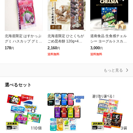
北海道限定 はすかっぷ
北海道限定 ひとくちが
道南食品 生食感チェル
グミ ハスカップ グミ
ごめ昆布餅 120g×4袋
シー ヨーグルトスカッ
北海道スイーツ ご当地
セット 天狗堂宝船 個包
チ味 標準21粒入 90g 2
178
2,160
3,000
円
円
円
グミ お菓子 おやつ フ
装 ソフトキャンディ 昆
個セット 送料無料 北海
送料無料
送料無料
ルーツグミ 甘酸っぱい
布餅 がごめ昆布 北海道
道産 ご当地 キャラメル
お取り寄せ
銘菓 和
地域
もっと見る
選べるセット