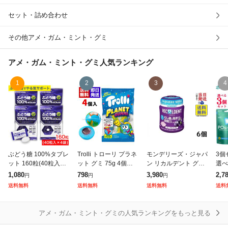
セット・詰め合わせ
除外ワード
その他アメ・ガム・ミント・グミ
アメ・ガム・ミント・グミ
人気ランキング
1
2
3
4
ぶどう糖 100%タブレ
Trolli トローリ プラネ
モンデリーズ・ジャパ
3個
ット 160粒(40粒入×4
ット グミ 75g 4個入
ン リカルデント グレ
選べ
袋) ぶどう糖100%配
り 地球グミ 正規輸入
ープミントガム ボト
PO
1,080
798
3,980
2,7
円
円
円
合 エブリサポート
品 送料無料
ル 135.2g×6個 賞味期
プ 
送料無料
送料無料
送料無料
送料
限2027/05
マス
リー
アメ・ガム・ミント・グミの人気ランキングをもっと見る