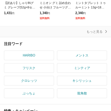
【訳あり】しゃりINグ
ミニオン グミ 詰め合わ
ミントタブレット トゥ
ミ グレープ(52g×8セッ
せ 小分け フルーツグミ
ルーミント 13g×18箱
ト)[グミ]
22g×24袋 小袋 ハロウ
ピーチ&スイカ 2種セッ
1,431
1,340
2,340
円
円
円
ィン お菓子 ばらまき
ト 訳あり メール便 コ
送料無料
送料無料
ミニオンズ 訳あり メー
ストコ 通販 送料無料
ル
もっと見る
注目ワード
HARIBO
メントス
フリスク
ミンティア
クロレッツ
キシリッシュ
ぷっちょ
龍角散
特集・キャンペーン