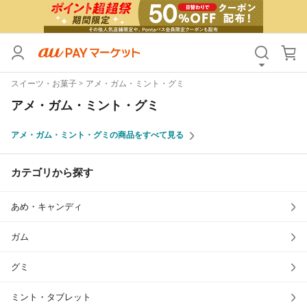
カテゴリ
すべて
スイーツ・お菓子
アメ・ガム・ミント・グミ
価格
すべて
アメ・ガム・ミント・グミ
支払い方法
すべて
アメ・ガム・ミント・グミの商品をすべて見る
その他の条件
カテゴリから探す
送料無料
タイムセール
あめ・キャンディ
Pontaパス特典対象すべて
ポイントUPセレクトのみ
サンキュー配送対象
レビューキャンペーン
ガム
グミ
キーワード
ミント・タブレット