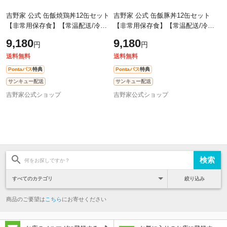
吉野家 公式 缶飯焼鶏丼12缶セット
吉野家 公式 缶飯豚丼12缶セット
【非常用保存食】【常温配送/冷凍
【非常用保存食】【常温配送/冷凍
同梱不可】台風や地震の備えに 備
同梱不可】台風や地震の備えに 備
9,180
9,180
円
円
蓄 ローリングストック 焼き鳥
蓄 ローリングストック
送料無料
送料無料
Pontaパス
特典
Pontaパス
特典
サンキュー配送
サンキュー配送
吉野家公式ショップ
吉野家公式ショップ
絞り込み
商品のご要望は
こちら
にお寄せください