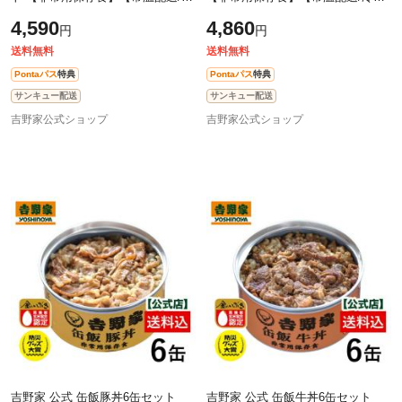
凍同梱不可】台風や地震の備えに
同梱不可】台風や地震の備えに 備
4,590
4,860
円
円
備蓄 ローリングストック 焼魚
蓄 ローリングストック 焼き鳥
送料無料
送料無料
Pontaパス
特典
Pontaパス
特典
サンキュー配送
サンキュー配送
吉野家公式ショップ
吉野家公式ショップ
吉野家 公式 缶飯豚丼6缶セット
吉野家 公式 缶飯牛丼6缶セット