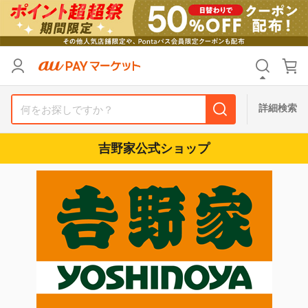
リセット
カテゴリ
カテゴリ
すべて
すべて
価格
価格
すべて
すべて
詳細検索
支払い方法
支払い方法
すべて
すべて
吉野家公式ショップ
その他の条件
その他の条件
送料無料
送料無料
タイムセール
タイムセール
Pontaパス特典対象すべて
Pontaパス特典対象すべて
ポイントUPセレクトのみ
ポイントUPセレクトのみ
サンキュー配送対象
サンキュー配送対象
レビューキャンペーン
レビューキャンペーン
キーワード
キーワード