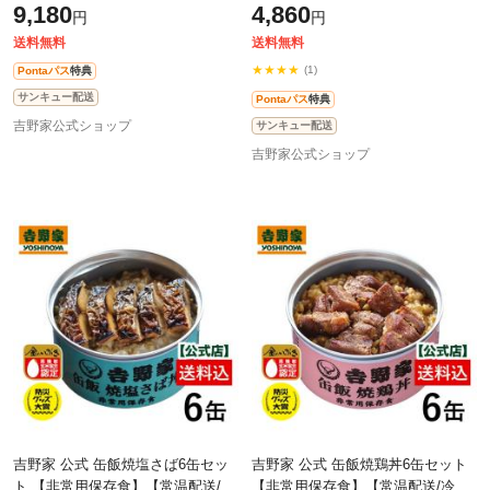
9,180
4,860
円
円
蓄 ローリングストック
の備えに 備蓄 ローリングストック
送料無料
送料無料
★★★★
(1)
Pontaパス
特典
サンキュー配送
Pontaパス
特典
吉野家公式ショップ
サンキュー配送
吉野家公式ショップ
吉野家 公式 缶飯焼塩さば6缶セッ
吉野家 公式 缶飯焼鶏丼6缶セット
ト 【非常用保存食】【常温配送/冷
【非常用保存食】【常温配送/冷凍