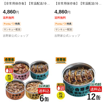
【非常用保存食】【常温配送/冷凍
【非常用保存食】【常温配送/冷凍
同梱不可】台風や地震の備えに 備
同梱不可】台風や地震の備えに 備
4,860
4,860
円
円
蓄 ローリングストック
蓄 ローリングストック
送料無料
送料無料
Pontaパス
特典
Pontaパス
特典
サンキュー配送
サンキュー配送
吉野家公式ショップ
吉野家公式ショップ