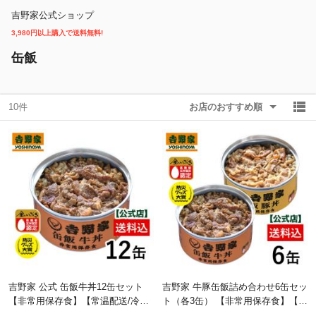
吉野家公式ショップ
3,980円以上購入で送料無料!
除外ワード
除外ワード
缶飯
10件
お店のおすすめ順
吉野家 公式 缶飯牛丼12缶セット
吉野家 牛豚缶飯詰め合わせ6缶セッ
【非常用保存食】【常温配送/冷凍
ト（各3缶） 【非常用保存食】【常
同梱不可】台風や地震の備えに 備
温配送/冷凍同梱不可】台風や地震