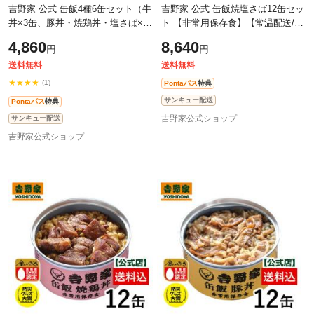
吉野家 公式 缶飯4種6缶セット（牛
吉野家 公式 缶飯焼塩さば12缶セッ
丼×3缶、豚丼・焼鶏丼・塩さば×1
ト 【非常用保存食】【常温配送/冷
缶） 【常温配送/冷凍同梱不可】台
凍同梱不可】台風や地震の備えに
4,860
8,640
円
円
風や地震の備えに 備蓄 ローリン
備蓄 ローリングストック 焼魚
送料無料
送料無料
★★★★
(1)
Pontaパス
特典
サンキュー配送
Pontaパス
特典
吉野家公式ショップ
サンキュー配送
吉野家公式ショップ