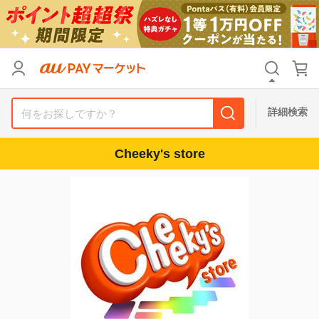
カテゴリ
すべて
価格
すべて
詳細検索
支払い方法
すべて
Cheeky's store
その他の条件
送料無料
タイムセール
Pontaパス特典対象すべて
ポイントUPセレクトのみ
サンキュー配送対象
レビューキャンペーン
キーワード