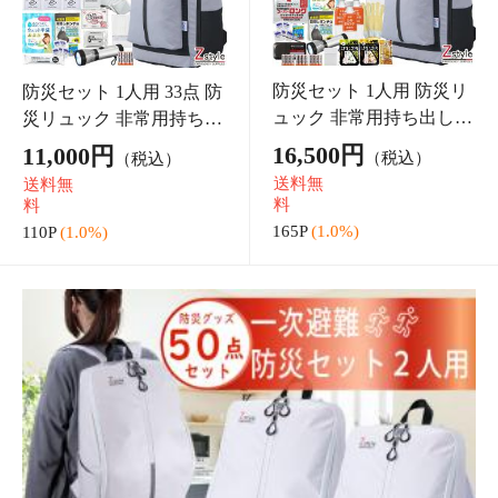
【防災士監修】防災セット 2人用 50点 避難用リュック 携
帯おにぎり4種 保存水 ランタンライト 非常用トイレ マス
ク アイマスク ネックピ
送料無
33,000円
（税込）
料
330P
(1.0%)