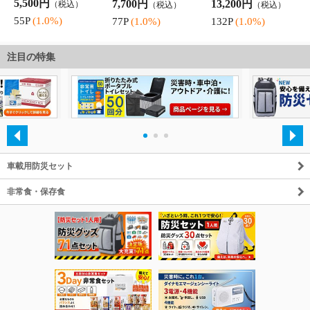
注目の特集
・
・
・
車載用防災セット
非常食・保存食