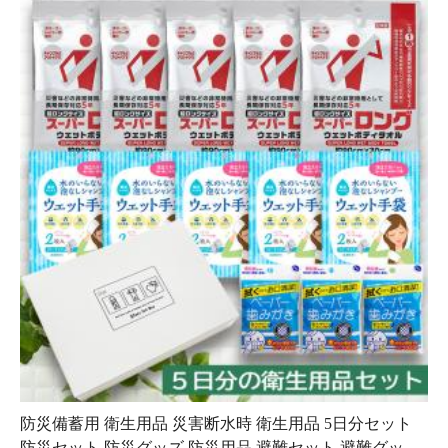
防災備蓄用 衛生用品 災
防災セット 女性用 断水・
害断水時 衛生用品 5日分
災害時に使える衛生用品5
セット 防災セット 防災
日分 ウェットタオル 歯磨
3,630円
6,600円
（税込）
（税込）
グッズ 防災用品 避難セ
きシート メイク落とし 除
36P
(1.0%)
66P
(1.0%)
ット 避難グッズ シャン
菌ウェット シャンプー手
プー手袋 体拭き
袋入りで
人気の化粧筆・メイクブラシシリーズ