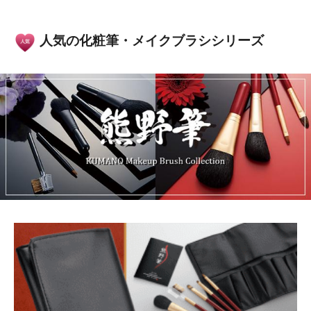
熊野化粧筆セット
熊野化粧筆 フェ
熊野化粧筆 フェ
リキッドブラシ
イスブラシ ハイ
イスブラシ アイ
チークブラシ ブ
ライトブラシ ア
シャドウブラシ
11,000円
8,800円
6,600円
（税込）
（税込）
（税込）
ラシ&コーム アイ
イシャドウブラシ
熊野筆 化粧筆 メ
110P
(1.0%)
88P
(1.0%)
66P
(1.0%)
シャドウブラシ
メイクブラシ3本
イクブラシ メイ
ブラシ収納ポーチ
セット 熊野筆 メ
ク コスメ 化粧品
メイクブラシ4本
イクアップ コス
化粧雑貨 化粧小
セット 熊野筆 メ
メ 美容 メイク フ
物 筆 母の日 母の
イ
ァ
日
熊野化粧筆 チー
熊野化粧筆 チー
熊野化粧筆 フェ
クブラシ アイシ
クブラシ アイシ
イスブラシ チー
ャドウブラシ 熊
ャドウブラシ リ
クブラシ アイシ
5,500円
7,700円
13,200円
（税込）
（税込）
（税込）
野筆 化粧筆 メイ
ップブラシ 熊野
ャドウブラシ リ
55P
(1.0%)
77P
(1.0%)
132P
(1.0%)
クブラシ メイク
筆 化粧筆 メイク
ップブラシ 熊野
コスメ 化粧品 化
ブラシ メイク コ
筆 化粧筆 ブラシ
粧雑貨 化粧小物
スメ 化粧品 化粧
収納ケース メイ