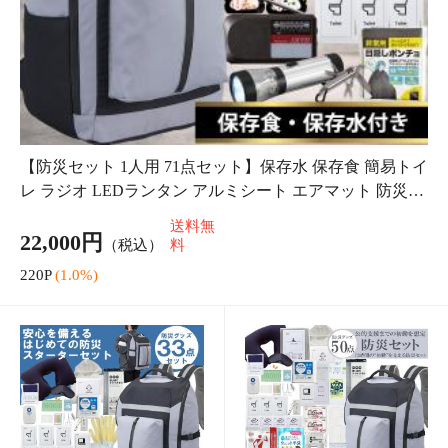
送料無
22,000円
（税込）
料
220P
(1.0%)
防災セット 1人用 防災リ
防災セット 1人用 33点 防
ュック 非常用持ち出し袋
災リュック 非常用持ち出
50点セット 防災グッズ
し袋 避難セット 防災グッ
16,500円
11,000円
（税込）
（税込）
避難セット 災害対策 地
ズ セット 災害対策 地震
送料無
送料無
震対策 保存水 非常食付
対策 台風対策 停電対策
料
料
き 防災バッグ
ランタン 電
165P
(1.0%)
110P
(1.0%)