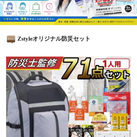
Zstyleオリジナル防災セット
【防災セット 1人用 71点セット】保存水 保存食 簡易トイ
レ ラジオ LEDランタン アルミシート エアマット 防災リ
ュック付き 災害対策グッ