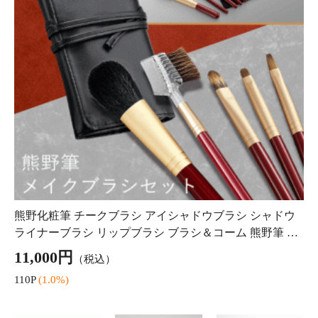
筆 チーク ハイラ
雑貨 化粧小物 筆
クブラシ メイク
イ
チ
コスメ