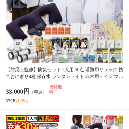
防災士監修 防災セット
防災セット 防災セット一
防災グッズ45点セット 防
人用 防災セット1人用 防
災リュック 防災グッズ
災用品 防災グッズ 避難セ
16,500円
22,000円
（税込）
（税込）
避難セット 避難用品 防
ット 避難用品 避難グッズ
送料無
220P
(1.0%)
災セット1人用 1人用防災
緊急避難セット 非常持ち
料
セット 1人用避
出し袋 非
165P
(1.0%)
災害断水時衛生セット