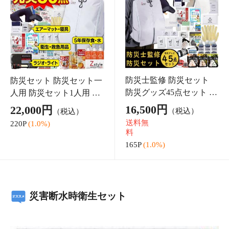
防災備蓄用 衛生用品 災害断水時 衛生用品 5日分セット
防災セット 防災グッズ 防災用品 避難セット 避難グッズ
シャンプー手袋 体拭き
5,016円
（税込）
50P
(1.0%)