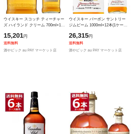
ウイスキー スコッチ ティーチャー
ウイスキー バーボン サントリー
ズ ハイランド クリーム 700ml×12
ジムビーム 1000ml×12本(1ケース)
本(1ケース)[送料無料※一部地域は
[送料無料※一部地域は除く]
15,201
26,315
円
円
除く]
送料無料
送料無料
酒やビック au PAY マーケット店
酒やビック au PAY マーケット店