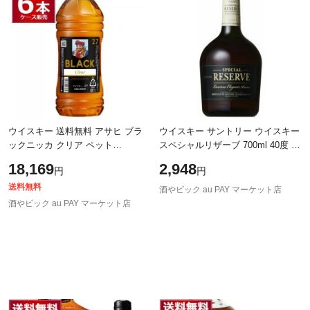
ウイスキー 送料無料 アサヒ ブラ
ウイスキー サントリー ウイスキー
ックニッカ クリア ペット
スペシャルリザーブ 700ml 40度 日
2700ml×6本(1ケース)[送料無料※一
本（1本）
18,169
2,948
円
円
部地域は除く]
送料無料
酒やビック au PAY マーケット店
酒やビック au PAY マーケット店