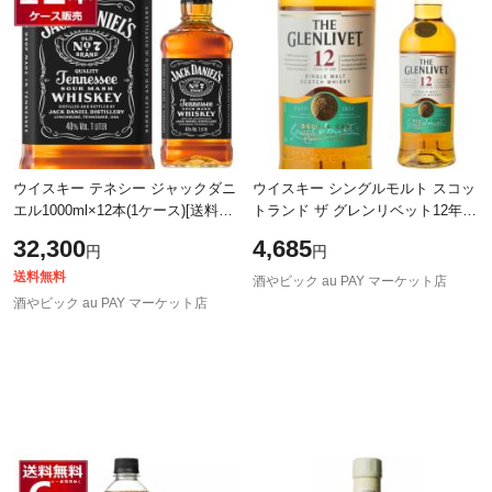
ウイスキー テネシー ジャックダニ
ウイスキー シングルモルト スコッ
エル1000ml×12本(1ケース)[送料無
トランド ザ グレンリベット12年
料※一部地域は除く]
700ml スペイサイドモルト スペイ
32,300
4,685
円
円
サイド [1本]
送料無料
酒やビック au PAY マーケット店
酒やビック au PAY マーケット店