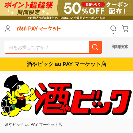
リセット
カテゴリ
カテゴリ
すべて
すべて
価格
価格
すべて
すべて
詳細検索
支払い方法
支払い方法
すべて
すべて
酒やビック au PAY マーケット店
その他の条件
その他の条件
送料無料
送料無料
タイムセール
タイムセール
Pontaパス特典対象すべて
Pontaパス特典対象すべて
ポイントUPセレクトのみ
ポイントUPセレクトのみ
サンキュー配送対象
サンキュー配送対象
レビューキャンペーン
レビューキャンペーン
酒やビック au PAY マーケット店
キーワード
キーワード