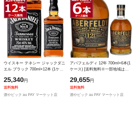
ウイスキー テネシー ジャックダニ
アバフェルディ 12年 700ml×6本(1
エル ブラック 700ml×12本 (1ケー
ケース) [送料無料※一部地域は除
ス)[送料無料※一部地域は除く]
く]
25,340
29,655
円
円
送料無料
送料無料
酒やビック au PAY マーケット店
酒やビック au PAY マーケット店