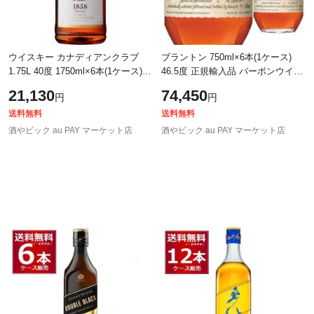
ウイスキー カナディアンクラブ
ブラントン 750ml×6本(1ケース)
1.75L 40度 1750ml×6本(1ケース)
46.5度 正規輸入品 バーボンウイス
[送料無料※一部地域は除く]
キー シングルバレル アメリカンウ
21,130
74,450
円
円
イスキー アメリカ合衆国
送料無料
送料無料
酒やビック au PAY マーケット店
酒やビック au PAY マーケット店