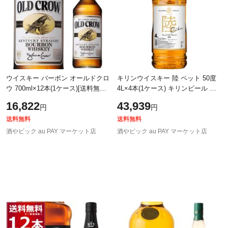
ウイスキー バーボン オールドクロ
キリンウイスキー 陸 ペット 50度
ウ 700ml×12本(1ケース)[送料無料
4L×4本(1ケース) キリンビール ブ
※一部地域は除く]
レンデッドウイスキー ハイボール
16,822
43,939
円
円
ウイスキー [送料無料※一部地域は
送料無料
送料無料
酒やビック au PAY マーケット店
酒やビック au PAY マーケット店