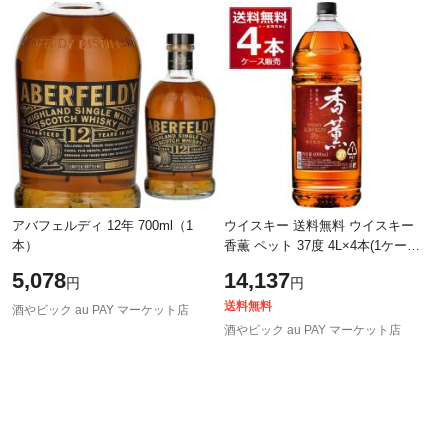
アバフェルディ 12年 700ml（1
ウイスキー 送料無料 ウイスキー
本）
香薫 ペット 37度 4L×4本(1ケース)
合同酒精[送料無料※一部地域は除
5,078
14,137
円
円
く]
送料無料
酒やビック au PAY マーケット店
酒やビック au PAY マーケット店