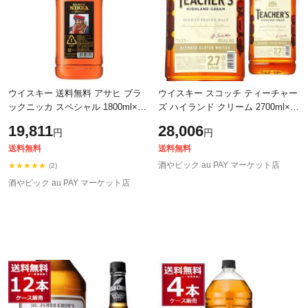
ウイスキー 送料無料 アサヒ ブラ
ウイスキー スコッチ ティーチャー
ックニッカ スペシャル 1800ml×6
ズ ハイランド クリーム 2700ml×6
本(1ケース) [送料無料※一部地域は
本(1ケース)[送料無料※一部地域は
19,811
28,006
円
円
除く]
除く]
送料無料
送料無料
酒やビック au PAY マーケット店
★★★★★
(2)
酒やビック au PAY マーケット店