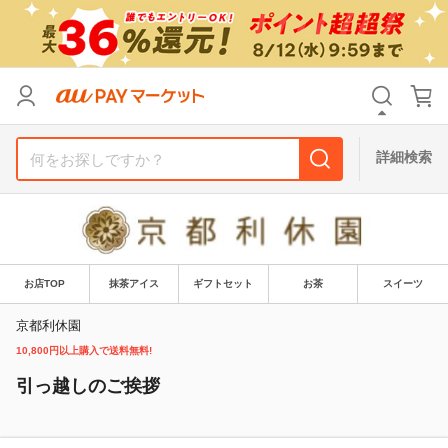
リセット
カテゴリ
カテゴリ
すべて
すべて
価格
価格
すべて
すべて
詳細検索
支払い方法
支払い方法
すべて
すべて
その他の条件
その他の条件
送料無料
送料無料
タイムセール
タイムセール
お店TOP
抹茶アイス
ギフトセット
お茶
スイーツ
Pontaパス特典対象すべて
Pontaパス特典対象すべて
ポイントUPセレクトのみ
ポイントUPセレクトのみ
京都利休園
10,800円以上購入で送料無料!
サンキュー配送対象
サンキュー配送対象
レビューキャンペーン
レビューキャンペーン
引っ越しのご挨拶
キーワード
キーワード