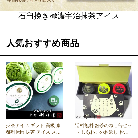
ほうじ茶 アイス お歳暮 ギ
お茶ギフト お茶詰合せ 高
フト 高級 京都利休園 ほう
級 京都利休園 メーカー直
じ茶アイス メーカー直送
送 玉露・特上煎茶詰合せ
4,320円
（税込*）
5,400円
（税込*）
はんなりまったり４段階の
玉露100g 特上煎茶100g お
送料無
54P
(1.0%)
黒ほうじアイス 食べ比べ
歳暮 母の日 父の日 お中元
料
auかんたん決済
クレカ
母の日
贈り物
43P
(1.0%)
auかんたん決済
クレカ