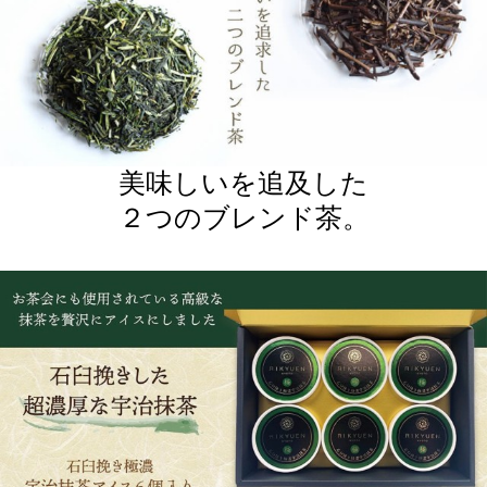
都利休園 抹茶 アイス メー
ト しあわせのお返し お茶
カー直送 はんなりまったり
ギフト 3種の詰め合わせ あ
4,320円
（税込*）
3,140円
（税込*）
4段階の宇治抹茶アイス 母
りがとう 感謝 異動 転勤 退
送料無
43P
(1.0%)
の日 父の日 お歳暮 お中元
職 お礼 寛永3年 京都利休
料
auかんたん決済
クレカ
贈
園
31P
(1.0%)
auかんたん決済
クレカ
お茶ギフト 玉露 煎茶 詰合
ミニ缶お茶3種セット お茶
せ 高級 京都利休園 メーカ
ギフト 高級 京都利休園 メ
ー直送 玉露・煎茶詰合せ
ーカー直送 RIKYUEN03 ミ
3,780円
（税込*）
2,700円
（税込*）
玉露80g 煎茶80g お歳暮 母
ニ缶お茶3種セット 黒ほう
37P
(1.0%)
27P
(1.0%)
の日 父の日 お中元 贈り物
じ 白煎茶 朝宮紅茶 お歳暮
auかんたん決済
クレカ
auかんたん決済
クレカ
贈
母の