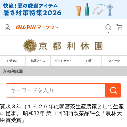
お店TOP
抹茶アイス
ギフトセット
お茶
スイーツ
京都利休園
寛永３年（１６２６年に朝宮茶生産農家として生産
に従事。 昭和32年 第11回関西製茶品評会「農林大
臣賞受賞」