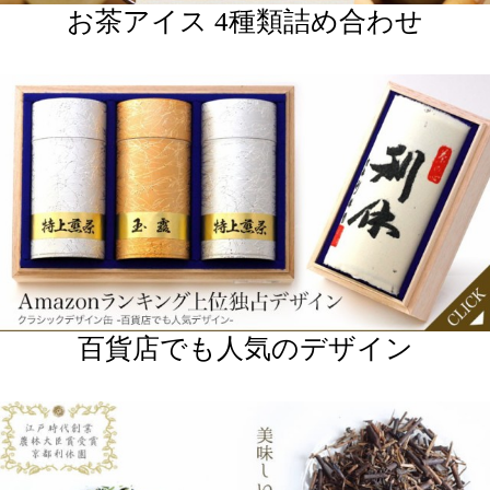
石臼挽き極濃宇治抹茶アイス
人気おすすめ商品
抹茶アイス ギフト 高級 京
送料無料 お茶のねこ缶セッ