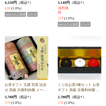
お茶詰合せ お茶 ギフト 高
抹茶 アイス ギフト 高級 京
級 京都利休園 メーカー直
都利休園 メーカー直送 抹
送 「白・黒」セット 白煎
茶アイス 濃すぎる 高級抹
4,104円
（税込*）
4,320円
（税込*）
茶 黒ほうじ 詰め合わせ お
茶使用 石臼挽き極濃宇治抹
送料無
43P
(1.0%)
歳暮 母の日 父の日 お中元
茶アイス6個入り お歳暮 母
料
auかんたん決済
クレカ
贈り
の日
41P
(1.0%)
auかんたん決済
クレカ
お茶詰合せ お茶 ギフト 高
抹茶 アイス ギフト 高級 京
級 京都利休園 メーカー直
都利休園 メーカー直送 抹
送 3大茶セット白・黒・紅
茶アイス まったり宇治抹茶
4,860円
（税込*）
3,564円
（税込*）
通常茶葉 お歳暮 母の日 父
アイス100 母の日 父の日
48P
(1.0%)
35P
(1.0%)
の日 お中元 贈り物 贈答品
お歳暮 お中元 贈り物 贈答
auかんたん決済
クレカ
auかんたん決済
クレカ
プ
品