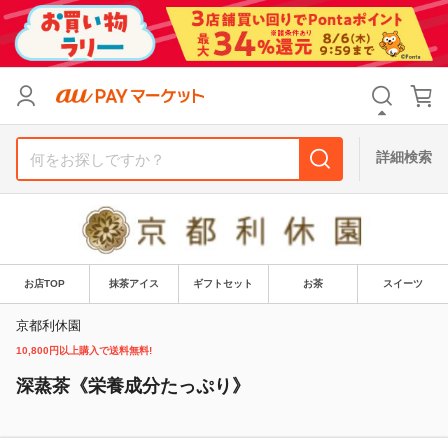
リセット
カテゴリ
カテゴリ
すべて
すべて
価格
価格
すべて
すべて
詳細検索
支払い方法
支払い方法
すべて
すべて
その他の条件
その他の条件
送料無料
送料無料
タイムセール
タイムセール
お店TOP
抹茶アイス
ギフトセット
お茶
スイーツ
Pontaパス特典対象すべて
Pontaパス特典対象すべて
ポイントUPセレクトのみ
ポイントUPセレクトのみ
京都利休園
10,800円以上購入で送料無料!
サンキュー配送対象
サンキュー配送対象
レビューキャンペーン
レビューキャンペーン
深蒸茶《栄養成分たっぷり》
キーワード
キーワード