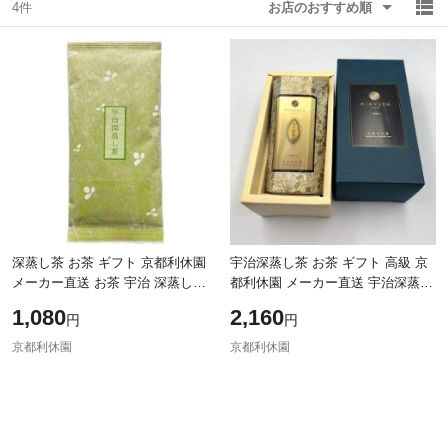
4件
お店のおすすめ順
除外ワード
除外ワード
深蒸し茶 お茶 ギフト 京都利休園
宇治深蒸し茶 お茶 ギフト 高級 京
メーカー直送 お茶 宇治 深蒸し茶
都利休園 メーカー直送 宇治深蒸し
煎茶100g お歳暮 母の日 父の日 お
茶100g お歳暮 母の日 父の日 お中
1,080
2,160
円
円
中元 贈り物 贈答品 プレゼント お
元 贈り物 贈答品 プレゼント 日本
京都利休園
京都利休園