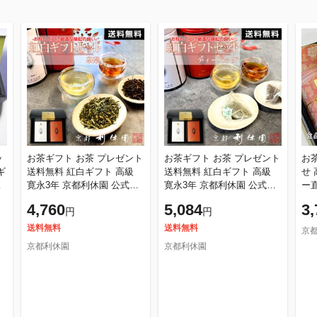
ッ
お茶ギフト お茶 プレゼント
お茶ギフト お茶 プレゼント
お
ギ
送料無料 紅白ギフト 高級
送料無料 紅白ギフト 高級
せ
り
寛永3年 京都利休園 公式
寛永3年 京都利休園 公式
ー
職
「紅・白」ギフト セット 朝
「紅・白」ギフト セット 朝
露8
4,760
5,084
3,
円
円
宮紅茶 白煎茶 詰め合わせ
宮紅茶 白煎茶 詰め合わせ
日 
送料無料
送料無料
京
京都利休園
京都利休園