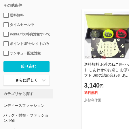
その他条件
送料無料
タイムセール中
Pontaパス特典対象すべて
ポイントUPセレクトのみ
サンキュー配送対象
送料無料 お茶のねこ缶セ
ト しあわせのお返し お茶
フト 3種の詰め合わせ あ
さらに詳しく
がとう 感謝 異動 転勤 退
3,140
円
お礼 寛永3年 京都利休園
送料無料
カテゴリから探す
京都利休園
レディースファッション
バッグ・財布・ファッショ
ン小物