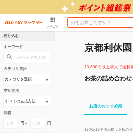
カテゴリ
絞り込む
京都利休園
キーワード
10,800円以上購入で送料
カテゴリ選択
お茶の詰め合わせ
支払方法
お店のおすすめ順
価格
円～
円
19
件
1-19
件 表示順：
お店のお