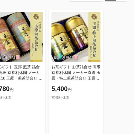
茶ギフト 玉露 煎茶 詰合
お茶ギフト お茶詰合せ 高級
 高級 京都利休園 メーカ
京都利休園 メーカー直送 玉
直送 玉露・煎茶詰合せ 玉
露・特上煎茶詰合せ 玉露10
0g 煎茶80g お歳暮 母の
0g 特上煎茶100g お歳暮 母
780
5,400
円
円
父の日 お中元 贈り物 贈
の日 父の日 お中元 贈り物
都利休園
京都利休園