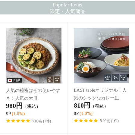
EAST tableオリジナル！人
人気の秘密はその使いやす
気のシックなカレー皿
さ！人気の大皿
810円
980円
（税込）
（税込）
8P
(1.0%)
9P
(1.0%)
5.00点 (1件)
5.00点 (1件)
食材を乗せただけで映える
火にかけるのはたった5分
器
だけ！
1,100円
4,620円
（税込）
（税込）
11P
(1.0%)
46P
(1.0%)
4.00点 (1件)