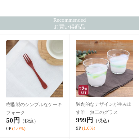
クアップ
ひとつひとつ手作りのガラ
999円
（税込）
スジョッキ
9P
(1.0%)
399円
（税込）
3P
(1.0%)
Recommended
おすすめ商品
和食器 小鉢 お茶碗 人気 食器
和のスモールボウル アウトレ
ット サラダボウル ボウル 鉢 お
390円
（税込）
しゃれ かわいい 可愛い 湯呑み
3P
(1.0%)
湯のみ スー
小鉢 菊型 9cm 和食器ボウル 鉢
おしゃれ お皿 皿 食器 サラダボ
ウル 豆鉢 おかず小鉢 前菜鉢 副
390円
（税込）