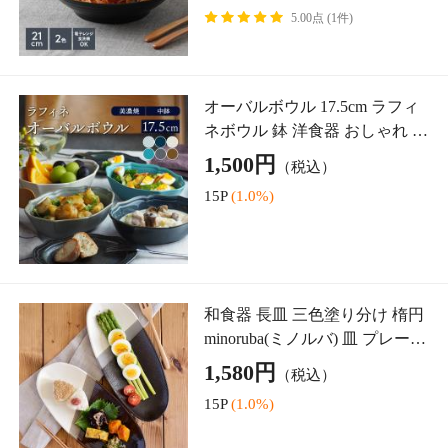
6P
(1.0%)
ボウル おしゃれ デザートカッ
プ 200cc shine ガラス 小鉢 カッ
プ ガラス ガラス食器 ガラスボ
1,265円
（税込）
ウル ガラスカップ デザートボ
12P
(1.0%)
ウル ヨーグ
たたき深小皿 10cm 日々にちに
ち 小皿 和食器 深皿 美濃焼 日
本製 電子レンジ対応 食洗機対
480円
（税込）
応 深小皿 醤油皿 薬味皿 珍味皿
4P
(1.0%)
おもてなし
5.00点 (5件)
お茶碗 11cm ツバメ 食器 和食