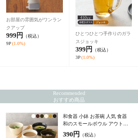
和食器 長皿 三色塗り分け 楕円
minoruba(ミノルバ) 皿 プレート
焼き魚 秋刀魚 さんま皿 オード
1,580円
（税込）
ブル皿 プレート 寿司皿 刺身皿
15P
(1.0%)
揚げ物
どんぶり台形 ボーダー 19cm ア
ウトレット込 どんぶり 丼 丼ぶ
り 和食器 洋食器 食器 ラーメン
1,650円
（税込）
どんぶり モダン ボウル 大鉢 麺
16P
(1.0%)
鉢 ラーメ
5.00点 (2件)
スープカップ 持ち手 380cc お
しゃれ エッジライン Edge line
洋食器 食器 スープマグ マグ カ
440円
（税込）
ップ コップ サラダカップ カフ
4P
(1.0%)
ェ食器 カ
3.33点 (4件)