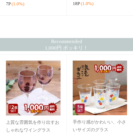
素朴でナチュラルなフォー
レトロなデザインのおしゃ
ク10点セット
れなガラスジャー
1,000円
1,000円
（税込）
（税込）
送料無
送料無
料
料
10P
(1.0%)
10P
(1.0%)
食卓に高級感をプラスして
シンプルな酒器5点セット
1,000円
くれるガラス食器
（税込）