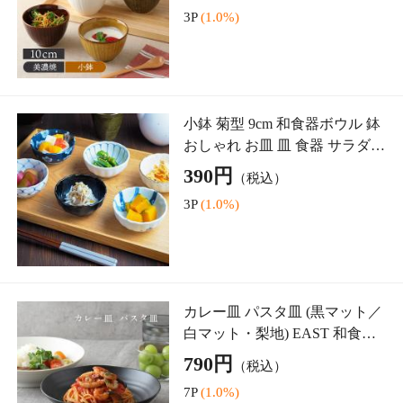
和食器 小鉢 ボウル 花咲き 煮物
鉢 minoruba (ミノルバ) 食器 お
しゃれ かわいい 可愛い 花型 花
1,100円
（税込）
柄 サラダボウル スープボウル
11P
(1.0%)
ヨーグル
豆皿 9cm ブラッシュカラー 和
食器 かわいい 和モダン 小皿 プ
レート お皿 皿 和食器 おしゃれ
385円
（税込）
食器 醤油皿 しょうゆ皿 刺身 北
3P
(1.0%)
欧 薬味皿
5.00点 (1件)
和食器 汁椀 おしゃれ 木目スー
プボウル S （ダークブラウン）
マット
649円
（税込）