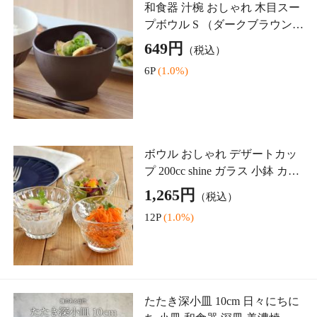
10P
(1.0%)
ー コップ グ
ボウル 13cm Miette ミエット 食
器 小鉢 取り鉢 サラダボウル デ
ザートボウル ヨーグルトボウ
1,100円
（税込）
ル フリル おしゃれ食器 テーブ
11P
(1.0%)
ルウェア シ
長皿 23.5cm KANADE 陶器 レ
ンジ可 和食器 和食器 日本製 美
濃焼 おしゃれ 和モダン シンプ
1,320円
（税込）
ル シック プレート お皿 皿 食
13P
(1.0%)
器 大皿 ディナ
5.00点 (1件)