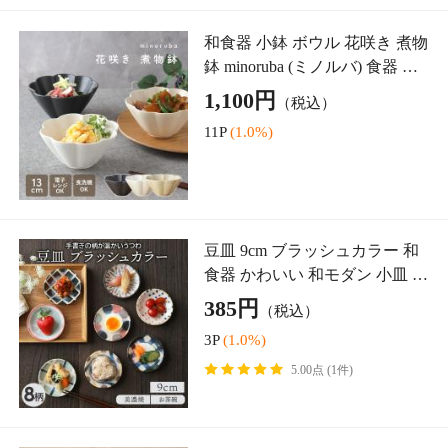
変形三角取り皿 17cm 和食
器 皿 プレート 取り皿 中皿 ケ
ーキ皿 サラダ皿 副菜皿 前菜皿
990円
（税込）
一品料理 変形皿 食器 器 うつわ
9P
(1.0%)
シック モダ
台形どんぶり 小 16cm 太タコ唐
草 和食器 食器 磁器 和モダン
おしゃれ 食卓 麺鉢 ご飯茶碗 家
990円
（税込）
庭用 日常使い シンプル 料理映
9P
(1.0%)
え 和風デザ
ガラスタンブラー 400cc スパイ
ラルリム ガラス製 ガラス 耐熱
ガラス 透明食器 クリア食器 シ
1,045円
（税込）
ンプル おしゃれ 耐熱 タンブラ