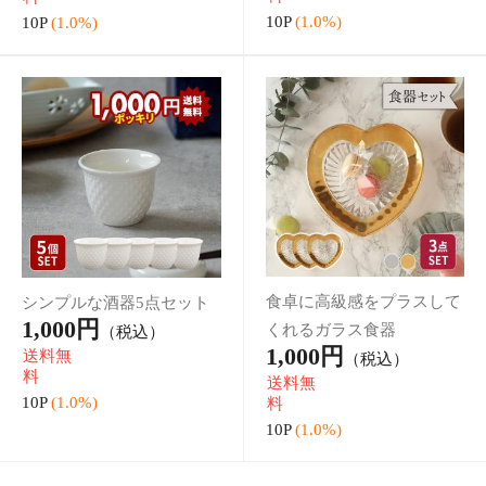
ほっこり和む、小花模様の
多用途に使えるおしゃれな
お茶碗
シンプルグラス
240円
199円
（税込）
（税込）
2P
(1.0%)
1P
(1.0%)
お部屋の雰囲気がワンラン