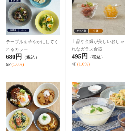
暑い日の食卓で大活躍のガ
個性的な形のたまご型カレ
ラスボウル
ーボウル
2,420円
1,280円
（税込）
（税込）
24P
(1.0%)
12P
(1.0%)
紫色と青色が混ざり合った
すっきりとした色味が食卓
幻想的なデザイン
を落ち着いた雰囲気に
1,870円
770円
（税込）
（税込）
18P
(1.0%)
7P
(1.0%)