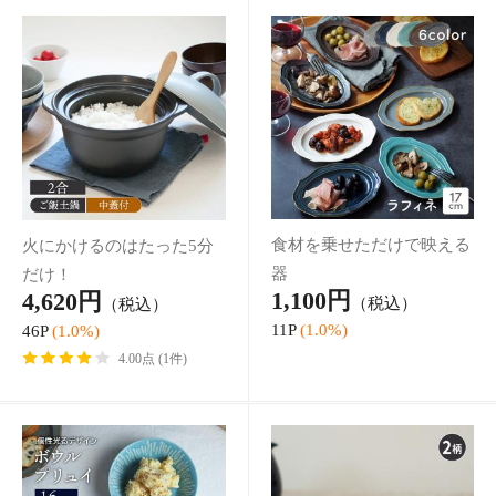
上品な金縁が美しいおしゃ
テーブルを華やかにしてく
れなガラス食器
れるカラー
495円
680円
（税込）
（税込）
4P
(1.0%)
6P
(1.0%)