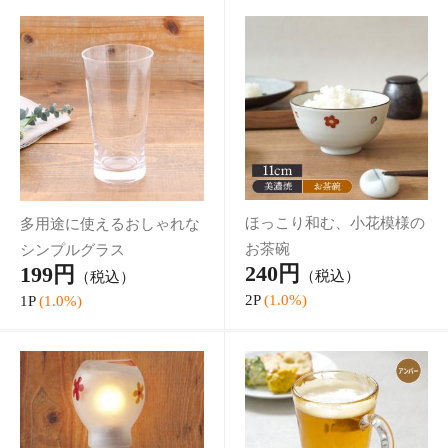
菜鉢 デザートボウル アイスカ
3P
(1.0%)
ップ フル
カレー皿 パスタ皿 (黒マット／
白マット・梨地) EAST 和食器
アウトレット 大人気 深皿 おし
790円
（税込）
ゃれ ボウル カレーボウル パス
7P
(1.0%)
タボウル 鉢
5.00点 (1件)
オーバルボウル 17.5cm ラフィ
ネボウル 鉢 洋食器 おしゃれ 食
器 中鉢 取り鉢 煮物鉢 サラダボ
1,500円
（税込）
ウル ヨーグルトボウル シリア
15P
(1.0%)
ルボウル ス