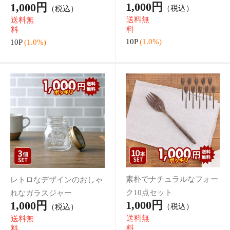
1,000円
送料無
（税込）
料
送料無
10P
(1.0%)
料
10P
(1.0%)
Recommended
お買い得商品
独創的なデザインが生み出
樹脂製のシンプルなケーキ
す唯一無二のグラス
フォーク
999円
50円
（税込）
（税込）
9P
(1.0%)
0P
(1.0%)