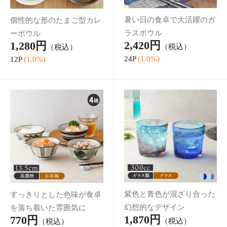
Recommended
1,000円 ポッキリ！
手作り感がかわいい、小さ
上質な雰囲気を作り出すお
いサイズのグラス
しゃれなワイングラス
1,000円
1,000円
（税込）
（税込）
送料無
送料無
料
料
10P
(1.0%)
10P
(1.0%)