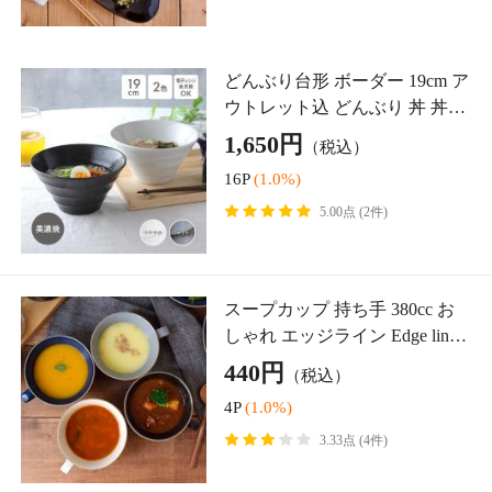
器 お茶碗 茶碗 茶わん ご飯茶碗
飯碗 ライスボウル ボウル 鉢 カ
640円
（税込）
フェ食器 カフェ風 おしゃれ モ
6P
(1.0%)
ダン 和モ
オーバルボウル 26cm ラフィネ
プレート お皿 皿 食器 深皿 ボ
ウル サラダボウル カレー皿 パ
2,700円
（税込）
スタ皿 盛り皿 楕円皿 大皿 ディ
27P
(1.0%)
ナープレー
5.00点 (1件)
箸置き きょうりゅうDino ステ
ゴザウルス はし置き はしおき
和食器 カトラリーレスト ステ
790円
（税込）
ゴザウルス 陶器製 恐竜 ダイナ
7P
(1.0%)
ソー 子供 食