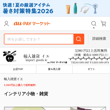
カテゴリ
すべて
価格
すべて
詳細検索
支払い方法
すべて
その他の条件
送料無料
タイムセール
お店TOP
新＆再入荷
ギフト
Pontaパス特典対象すべて
ポイントUPセレクトのみ
輸入雑貨イエ
3,980円以上購入で送料無料!
サンキュー配送対象
レビューキャンペーン
インテリア小物・雑貨
キーワード