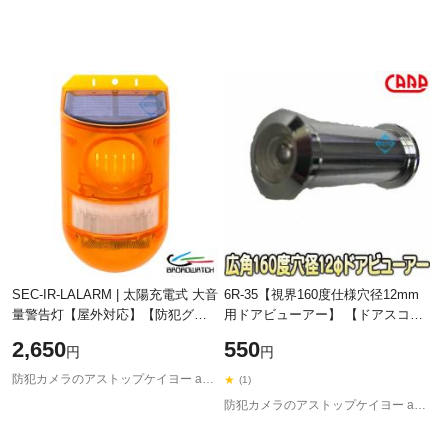
SEC-IR-LALARM | 太陽充電式 大音
6R-35【視界160度仕様穴径12mm
量警告灯【屋外対応】【防犯グッ
用ドアビューアー】 【ドアスコー
ズ】【防犯アラーム】
プ】 【カープ】 【ゆうパケット便
2,650
550
円
円
【BROADWATCH】【ブロードウ
対応商品】
ォッチ】
防犯カメラのアストップケイヨー au PAY マーケット店
★
(1)
防犯カメラのアストップケイヨー au PAY マーケット店