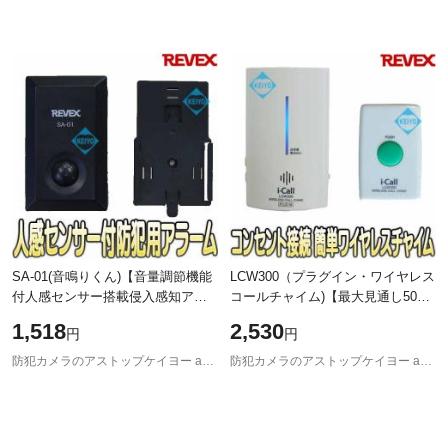
SA-01(音鳴りくん)【音量調節機能
LCW300（プラグイン・ワイヤレス
付人感センサー搭載侵入感知アラ
コールチャイム)【最大見通し50m
ーム】 【防犯グッズ】
通信対応押しボタン式ワイヤレス
1,518
2,530
円
円
【REVEX】 【リーベックス】
チャイムセット】 【防犯グッズ】
【REVE
防犯カメラのアストップケイヨー au PAY マーケット店
防犯カメラのアストップケイヨー au PAY マーケット店