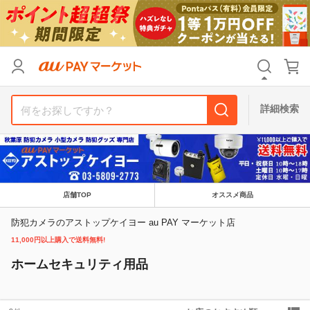
リセット
カテゴリ
カテゴリ
すべて
すべて
価格
価格
すべて
すべて
詳細検索
支払い方法
支払い方法
すべて
すべて
その他の条件
その他の条件
送料無料
送料無料
タイムセール
タイムセール
店舗TOP
オススメ商品
Pontaパス特典対象すべて
Pontaパス特典対象すべて
ポイントUPセレクトのみ
ポイントUPセレクトのみ
防犯カメラのアストップケイヨー au PAY マーケット店
11,000円以上購入で送料無料!
サンキュー配送対象
サンキュー配送対象
レビューキャンペーン
レビューキャンペーン
ホームセキュリティ用品
キーワード
キーワード