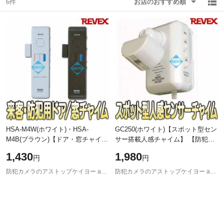
6件
お店のおすすめ順
除外ワード
除外ワード
HSA-M4W(ホワイト)・HSA-
GC250(ホワイト)【スポット型セン
M4B(ブラウン)【ドア・窓チャイ
サー搭載人感チャイム】 【防犯グ
ム】 【REVEX】【リーベックス】
ッズ】 【REVEX】 【リーベック
1,430
1,980
円
円
【防犯グッズ】 【ゆうパケット便
ス】
対応商品】 【
防犯カメラのアストップケイヨー au PAY マーケット店
防犯カメラのアストップケイヨー au PAY マーケット店