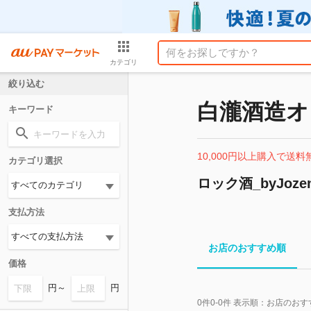
カテゴリ
絞り込む
白瀧酒造オ
キーワード
10,000円以上購入で送料
カテゴリ選択
ロック酒_byJoze
支払方法
お店のおすすめ順
価格
円～
円
0
件
0-0
件 表示順：
お店のおす