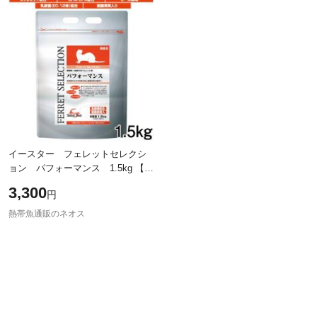
イースター フェレットセレクシ
ョン パフォーマンス 1.5kg 【お
やつ/餌/えさ/エサ】【ハムスター/
3,300
円
うさぎ/リス/モルモット/鳥】【小
動
熱帯魚通販のネオス