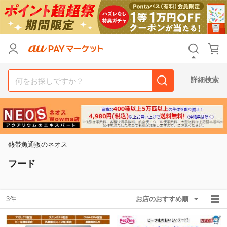
リセット
カテゴリ
カテゴリ
すべて
すべて
価格
価格
すべて
すべて
詳細検索
支払い方法
支払い方法
すべて
すべて
その他の条件
その他の条件
送料無料
送料無料
タイムセール
タイムセール
熱帯魚通販のネオス
Pontaパス特典対象すべて
Pontaパス特典対象すべて
ポイントUPセレクトのみ
ポイントUPセレクトのみ
フード
サンキュー配送対象
サンキュー配送対象
レビューキャンペーン
レビューキャンペーン
3件
お店のおすすめ順
キーワード
キーワード