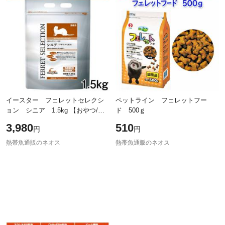
除外ワード
除外ワード
イースター フェレットセレクシ
ペットライン フェレットフー
ョン シニア 1.5kg 【おやつ/餌/
ド 500ｇ
えさ/エサ】【ハムスター/うさぎ/
3,980
510
円
円
リス/モルモット/鳥】【小動物】
熱帯魚通販のネオス
熱帯魚通販のネオス