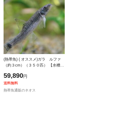
除外ワード
除外ワード
(熱帯魚) ( オススメ)ガラ ルファ
（約３cm）（３５０匹） 【水槽/
熱帯魚/観賞魚/飼育】【生体】【通
59,890
円
販/販売】【アクアリウム/あくあ
送料無料
熱帯魚通販のネオス