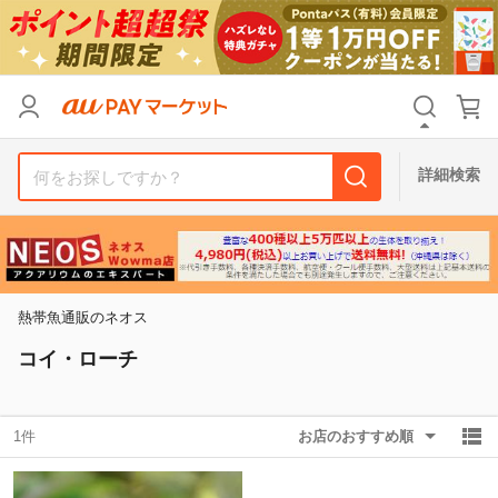
リセット
カテゴリ
カテゴリ
すべて
すべて
価格
価格
すべて
すべて
詳細検索
支払い方法
支払い方法
すべて
すべて
その他の条件
その他の条件
送料無料
送料無料
タイムセール
タイムセール
熱帯魚通販のネオス
Pontaパス特典対象すべて
Pontaパス特典対象すべて
ポイントUPセレクトのみ
ポイントUPセレクトのみ
コイ・ローチ
サンキュー配送対象
サンキュー配送対象
レビューキャンペーン
レビューキャンペーン
1件
お店のおすすめ順
キーワード
キーワード