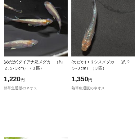
除外ワード
除外ワード
(めだか)ダイアナ妃メダカ （約
(めだか)ユリシスメダカ （約２.
２.５-３cm）（３匹）
５-３cm）（３匹）
1,220
1,350
円
円
熱帯魚通販のネオス
熱帯魚通販のネオス