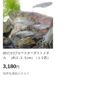
(めだか)ブルースターダストメダ
カ （約２-２.５cm）（１０匹）
3,180
円
熱帯魚通販のネオス