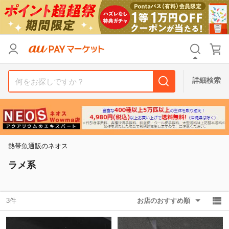
リセット
カテゴリ
カテゴリ
すべて
すべて
価格
価格
すべて
すべて
詳細検索
支払い方法
支払い方法
すべて
すべて
その他の条件
その他の条件
送料無料
送料無料
タイムセール
タイムセール
熱帯魚通販のネオス
Pontaパス特典対象すべて
Pontaパス特典対象すべて
ポイントUPセレクトのみ
ポイントUPセレクトのみ
ラメ系
サンキュー配送対象
サンキュー配送対象
レビューキャンペーン
レビューキャンペーン
3件
お店のおすすめ順
キーワード
キーワード