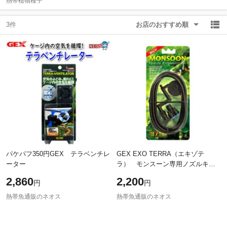
熱帯植物種子
3件
お店のおすすめ順
除外ワード
除外ワード
パケパフ350円GEX テラベンチレ
GEX EXO TERRA（エキゾテ
ーター
ラ） モンスーン専用ノズルキッ
ト 【水槽/熱帯魚/観賞魚/飼育】
2,860
2,200
円
円
【生体】【通販/販売】【アクアリ
ウム/あくあり
熱帯魚通販のネオス
熱帯魚通販のネオス