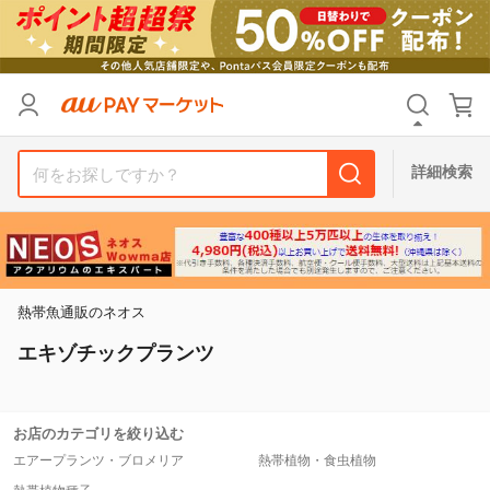
リセット
カテゴリ
カテゴリ
すべて
すべて
価格
価格
すべて
すべて
詳細検索
支払い方法
支払い方法
すべて
すべて
その他の条件
その他の条件
送料無料
送料無料
タイムセール
タイムセール
熱帯魚通販のネオス
Pontaパス特典対象すべて
Pontaパス特典対象すべて
ポイントUPセレクトのみ
ポイントUPセレクトのみ
エキゾチックプランツ
サンキュー配送対象
サンキュー配送対象
レビューキャンペーン
レビューキャンペーン
お店のカテゴリを絞り込む
エアープランツ・ブロメリア
熱帯植物・食虫植物
キーワード
キーワード