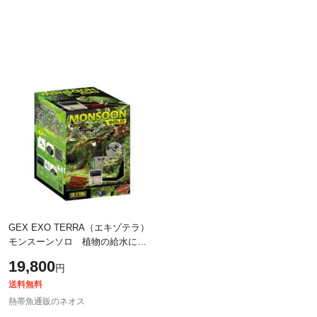
GEX EXO TERRA（エキゾテラ）
モンスーンソロ 植物の給水にも
【水槽/熱帯魚/観賞魚/飼育】【生
19,800
円
体】【通販/販売】【アクアリウム/
あく
送料無料
熱帯魚通販のネオス