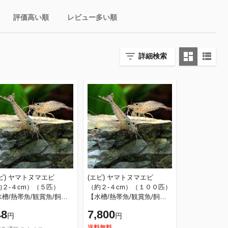
評価高い順
レビュー多い順
詳細検索
エビ) ヤマトヌマエビ
(エビ) ヤマトヌマエビ
約２-４cm）（５匹）
（約２-４cm）（１００匹）
槽/熱帯魚/観賞魚/飼
【水槽/熱帯魚/観賞魚/飼
】【生体】【通販/販売】
育】【生体】【通販/販売】
48
7,800
円
円
アクアリウム/あくありう
【アクアリウム/あくありう
】
む】
送料無料