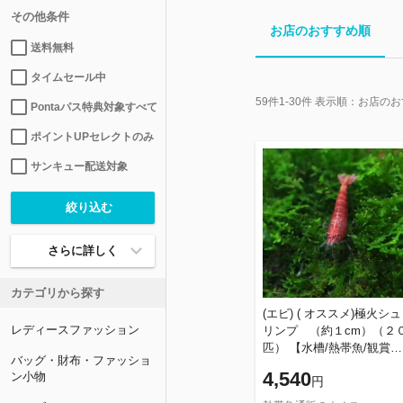
その他条件
お店のおすすめ順
送料無料
タイムセール中
59
件
1-30
件 表示順：
お店のお
Pontaパス特典対象すべて
ポイントUPセレクトのみ
サンキュー配送対象
さらに詳しく
カテゴリから探す
(エビ) ( オススメ)極火シュ
レディースファッション
リンプ （約１cm）（２
匹） 【水槽/熱帯魚/観賞魚/
バッグ・財布・ファッショ
飼育】【生体】【通販/販
4,540
ン小物
円
売】【アクアリウム/あく
り