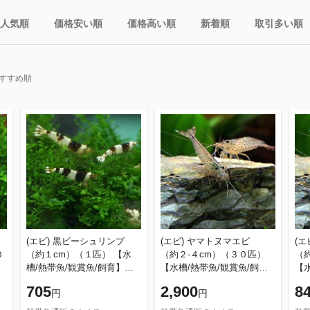
人気順
価格安い順
価格高い順
新着順
取引多い順
すすめ順
(エビ) 黒ビーシュリンプ
(エビ) ヤマトヌマエビ
(
０
（約１cm）（１匹） 【水
（約２-４cm）（３０匹）
（
槽/熱帯魚/観賞魚/飼育】
【水槽/熱帯魚/観賞魚/飼
【水
【生体】【通販/販売】【ア
育】【生体】【通販/販売】
育
705
2,900
8
円
円
あ
クアリウム/あくありうむ】
【アクアリウム/あくありう
【
む】
む