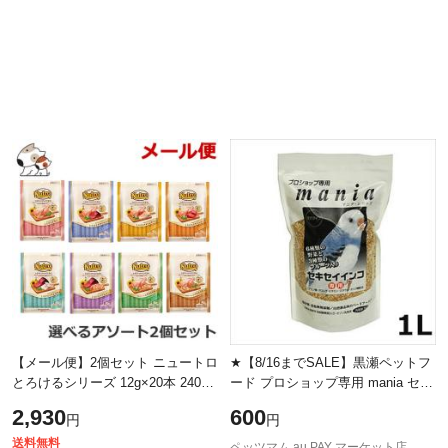
【メール便】2個セット ニュートロ
★【8/16までSALE】黒瀬ペットフ
とろけるシリーズ 12g×20本 240g
ード プロショップ専用 mania セキ
選べる2個セット 猫用おやつ 送料
セイインコ 1L 小鳥 フード
2,930
600
円
円
無料
送料無料
ペッツマム au PAY マーケット店