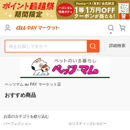
リセット
カテゴリ
カテゴリ
すべて
すべて
価格
価格
すべて
すべて
詳細検索
支払い方法
支払い方法
すべて
すべて
その他の条件
その他の条件
送料無料
送料無料
タイムセール
タイムセール
ペッツマム au PAY マーケット店
Pontaパス特典対象すべて
Pontaパス特典対象すべて
ポイントUPセレクトのみ
ポイントUPセレクトのみ
おすすめ商品
サンキュー配送対象
サンキュー配送対象
レビューキャンペーン
レビューキャンペーン
お店のカテゴリを絞り込む
パーフェクション
ホリスティックレセピー
キーワード
キーワード