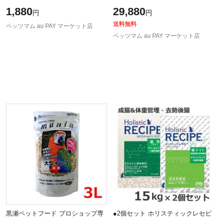
3L
ア猫セット ブリーダーバック
1,880
29,880
円
円
15kg（各1個） 2個セット
送料無料
ペッツマム au PAY マーケット店
ペッツマム au PAY マーケット店
黒瀬ペットフード プロショップ専
●2個セット ホリスティックレセピ