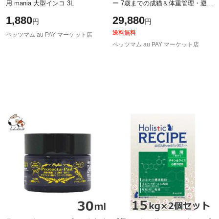
用 mania 大型インコ 3L
ー 7歳までの成猫＆体重管理・避
妊・去勢後用 猫ライトセット ブリ
1,880
29,880
円
円
ーダーバック 15kg（各1個ずつ） 2
個
送料無料
ペッツマム au PAY マーケット店
ペッツマム au PAY マーケット店