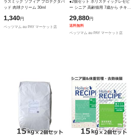
ラスミック ソフィア プロテクタパ
●2個セット ホリスティックレセピ
ッド 肉球クリーム 30ml
ー シニア 高齢猫用 7歳から チキン
＆ライス ブリーダーバック 15kｇ
1,340
29,880
円
円
×2個セット
送料無料
ペッツマム au PAY マーケット店
ペッツマム au PAY マーケット店