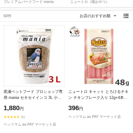
プレミアムバードフード mania
ニュートロ（猫おやつ）
60件
お店のおすすめ順
除外ワード
除外ワード
黒瀬ペットフード プロショップ専
ニュートロ キャット とろけるチキ
用 mania セキセイインコ 3L 小鳥
ン チキンフレーク入り 12g×4本
フード
48g 猫用おやつ
1,880
396
円
円
ペッツマム au PAY マーケット店
★★★★★
(1)
ペッツマム au PAY マーケット店