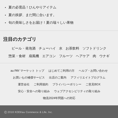
夏の必需品！ひんやりアイテム
夏の挨拶、まだ間に合います。
旬の美味しさをお届け！夏の瑞々しい果物
注目のカテゴリ
ビール・発泡酒
チューハイ
水
お茶飲料
ソフトドリンク
惣菜・食材
扇風機
エアコン
フルーツ
ヘアケア
肉
ウナギ
au PAY マーケット トップ
はじめてご利用の方
ヘルプ・お問い合わせ
お買いもの補償サービス
出店のご案内
アフィリエイトプログラム
運営会社
ご利用規約
プライバシーポリシー
ご意見BOX
安心・安全への取り組み
ウェブアクセシビリティの取り組み
物流2024年問題への対応
©
2016 KDDI/au Commerce & Life, Inc.