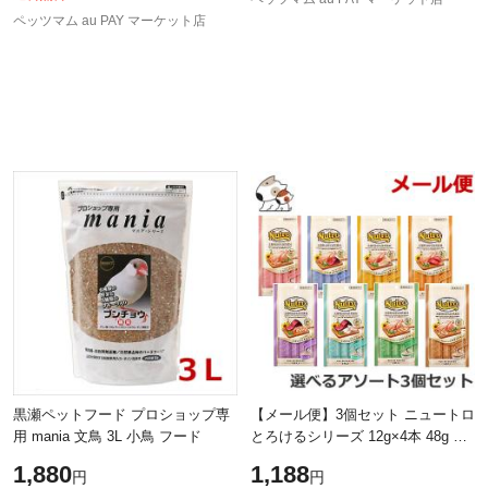
ペッツマム au PAY マーケット店
黒瀬ペットフード プロショップ専
【メール便】3個セット ニュートロ
用 mania 文鳥 3L 小鳥 フード
とろけるシリーズ 12g×4本 48g 選
べる3個セット 猫用おやつ 送料無
1,880
1,188
円
円
料