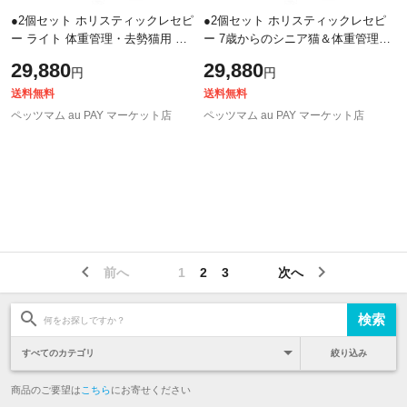
●2個セット ホリスティックレセピ
●2個セット ホリスティックレセピ
ー ライト 体重管理・去勢猫用 ブ
ー 7歳からのシニア猫＆体重管理・
リーダーバック 15kg×2個セット
避妊・去勢後用 猫ライトセット ブ
29,880
29,880
円
円
リーダーバック 15kg（各1個ず
つ）
送料無料
送料無料
ペッツマム au PAY マーケット店
ペッツマム au PAY マーケット店
前へ
1
2
3
次へ
絞り込み
商品のご要望は
こちら
にお寄せください